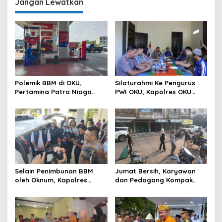
Kecamatan Muara Jaya
Jangan Lewatkan
Polemik BBM di OKU,
Silaturahmi Ke Pengurus
Pertamina Patra Niaga
PWI OKU, Kapolres OKU
Sumbagsel Sebut Terus
Apresiasi Hubungan Baik
Optimalkan Penyaluran
Media dan Polri
BBM Subsidi dan Perkuat
Pengawasan di Kabupaten
Ogan Komering Ulu
Selain Penimbunan BBM
Jumat Bersih, Karyawan
oleh Oknum, Kapolres
dan Pedagang Kompak
Sebut Pasokan BBM ke OKU
Percantik Kawasan Pasar
Kurang, Pertamina Patra
Lama
Niaga Bungkam