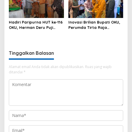
Hadiri Paripurna HUT ke-116
Inovasi Brilian Bupati OKU,
OKU, Herman Deru Puji
Perumda Tirta Raja
Kemajuan Bumi Sebimbing
Hadirkan TIRRA DRINK
Sekundang
Mobile Water Purifier
Tinggalkan Balasan
Alamat email Anda tidak akan dipublikasikan.
Ruas yang wajib
ditandai
*