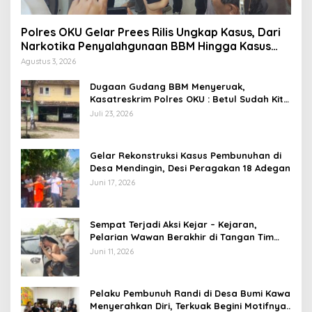
Polres OKU Gelar Prees Rilis Ungkap Kasus, Dari
Narkotika Penyalahgunaan BBM Hingga Kasus
Korupsi
Agustus 3, 2026
Dugaan Gudang BBM Menyeruak,
Kasatreskrim Polres OKU : Betul Sudah Kita
Pasang Police Line
Juli 23, 2026
Gelar Rekonstruksi Kasus Pembunuhan di
Desa Mendingin, Desi Peragakan 18 Adegan
Juni 17, 2026
Sempat Terjadi Aksi Kejar – Kejaran,
Pelarian Wawan Berakhir di Tangan Tim
Opsnal Polsek Lubuk Batang, Kaki
Juni 11, 2026
Tertembus Timah Panas
Pelaku Pembunuh Randi di Desa Bumi Kawa
Menyerahkan Diri, Terkuak Begini Motifnya..