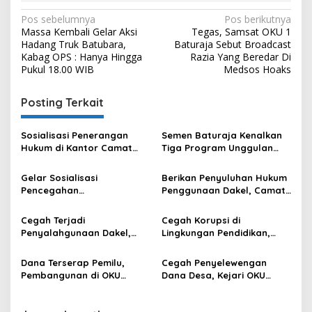
Navigasi
Pos sebelumnya
Pos berikutnya
Massa Kembali Gelar Aksi
Tegas, Samsat OKU 1
pos
Hadang Truk Batubara,
Baturaja Sebut Broadcast
Kabag OPS : Hanya Hingga
Razia Yang Beredar Di
Pukul 18.00 WIB
Medsos Hoaks
Posting Terkait
Sosialisasi Penerangan
Semen Baturaja Kenalkan
Hukum di Kantor Camat
Tiga Program Unggulan
Baturaja Barat, ini
untuk Pemberdayaan
Penjelasan Kasi Intel Kejari
Warga di Air Gading
Gelar Sosialisasi
Berikan Penyuluhan Hukum
OKU
Pencegahan
Penggunaan Dakel, Camat
Penyalahgunaan Dana
Baturaja Timur Hadirkan
Desa di Baturaja Barat,
Unit Tipidkor Polres OKU
Cegah Terjadi
Cegah Korupsi di
Kasi Intelijen Kejari OKU :
Penyalahgunaan Dakel,
Lingkungan Pendidikan,
Jangan Asal Jual Aset Desa
Sembilan Lurah se
Kajari OKU Beri Penyuluhan
Kecamatan Baturaja Timur
Hukum Kepada MKKS
Dana Terserap Pemilu,
Cegah Penyelewengan
Ikuti Penyuluhan Hukum
Pembangunan di OKU
Dana Desa, Kejari OKU
Bersama Kejari OKU
Diprediksi Minim
Perikan Penyuluhan
Advokasi Hukum Kades Se