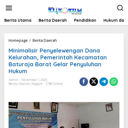
Lewati
ke
konten
Berita Utama
Berita Daerah
Pendidikan
Hukum dan 
Minimalisir
Homepage
/
Berita Daerah
Penyelewengan
Minimalisir Penyelewengan Dana
Dana
Kelurahan,
Kelurahan, Pemerintah Kecamatan
Pemerintah
Baturaja Barat Gelar Penyuluhan
Kecamatan
Hukum
Baturaja
Barat
Admin
November 1, 2023
Gelar
Berita Daerah
,
Ragam
2788 Dilihat
Penyuluhan
Hukum