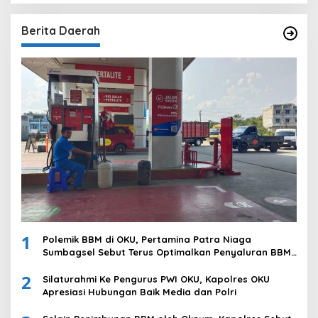
Berita Daerah
1
Polemik BBM di OKU, Pertamina Patra Niaga
Sumbagsel Sebut Terus Optimalkan Penyaluran BBM
Subsidi dan Perkuat Pengawasan di Kabupaten Ogan
2
Komering Ulu
Silaturahmi Ke Pengurus PWI OKU, Kapolres OKU
Apresiasi Hubungan Baik Media dan Polri