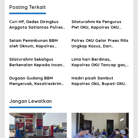
Posting Terkait
Curi HP, Dedes Diringkus
Silaturahmi Ke Pengurus
Anggota Satlantas Polres
PWI OKU, Kapolres OKU
OKU Saat Patroli
Apresiasi Hubungan Baik
Media dan Polri
Selain Penimbunan BBM
Polres OKU Gelar Prees Rilis
oleh Oknum, Kapolres
Ungkap Kasus, Dari
Sebut Pasokan BBM ke OKU
Narkotika Penyalahgunaan
Kurang, Pertamina Patra
BBM Hingga Kasus Korupsi
Silaturahmi Sekaligus
Lima hari Berdinas,
Niaga Bungkam
Berkenalan Kepada Insan
Kapolres OKU Tancap gas,
Pers, Kapolres OKU Ajak
Sambangi Beberapa Polsek
Puluhan Wartawan Ngopi
dan Forkompimda
Dugaan Gudang BBM
Hadiri pisah Sambut
Bareng
Menyeruak, Kasatreskrim
Kapolres OkU, Bupati OKU
Polres OKU : Betul Sudah
Tegaskan Komitmen
Kita Pasang Police Line
Kolaborasi untuk Kemajuan
Daerah
Jangan Lewatkan