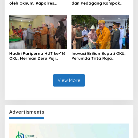
oleh Oknum, Kapolres
dan Pedagang Kompak
Sebut Pasokan BBM ke OKU
Percantik Kawasan Pasar
Kurang, Pertamina Patra
Lama
Niaga Bungkam
Hadiri Paripurna HUT ke-116
Inovasi Brilian Bupati OKU,
OKU, Herman Deru Puji
Perumda Tirta Raja
Kemajuan Bumi Sebimbing
Hadirkan TIRRA DRINK
Sekundang
Mobile Water Purifier
View More
Advertisments