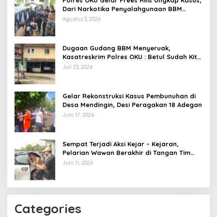
Polres OKU Gelar Prees Rilis Ungkap Kasus,
Dari Narkotika Penyalahgunaan BBM
Hingga Kasus Korupsi
Agustus 3, 2026
Dugaan Gudang BBM Menyeruak,
Kasatreskrim Polres OKU : Betul Sudah Kita
Pasang Police Line
Juli 23, 2026
Gelar Rekonstruksi Kasus Pembunuhan di
Desa Mendingin, Desi Peragakan 18 Adegan
Juni 17, 2026
Sempat Terjadi Aksi Kejar – Kejaran,
Pelarian Wawan Berakhir di Tangan Tim
Opsnal Polsek Lubuk Batang, Kaki
Juni 11, 2026
Tertembus Timah Panas
Categories