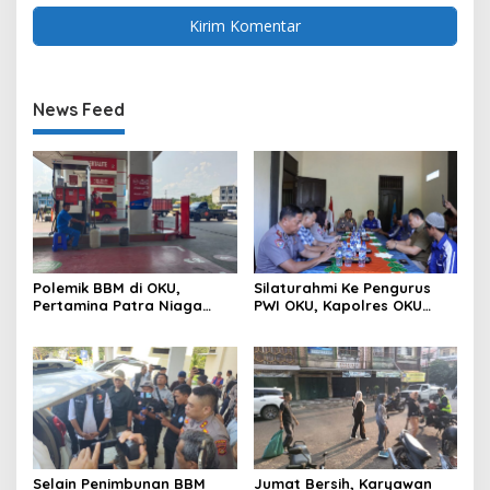
News Feed
Polemik BBM di OKU,
Silaturahmi Ke Pengurus
Pertamina Patra Niaga
PWI OKU, Kapolres OKU
Sumbagsel Sebut Terus
Apresiasi Hubungan Baik
Optimalkan Penyaluran
Media dan Polri
BBM Subsidi dan Perkuat
Pengawasan di Kabupaten
Ogan Komering Ulu
Selain Penimbunan BBM
Jumat Bersih, Karyawan