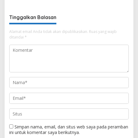
Sekundang
Mobile Water Purifier
Tinggalkan Balasan
Alamat email Anda tidak akan dipublikasikan.
Ruas yang wajib
ditandai
*
Simpan nama, email, dan situs web saya pada peramban
ini untuk komentar saya berikutnya.