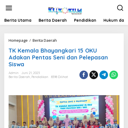
Lewati
ke
konten
Berita Utama
Berita Daerah
Pendidikan
Hukum dan 
TK
Homepage
/
Berita Daerah
Kemala
TK Kemala Bhayangkari 15 OKU
Bhayangkari
15
Adakan Pentas Seni dan Pelepasan
OKU
Siswa
Adakan
Pentas
Admin
Juni 21, 2023
Seni
Berita Daerah
,
Pendidikan
8398 Dilihat
dan
Pelepasan
Siswa