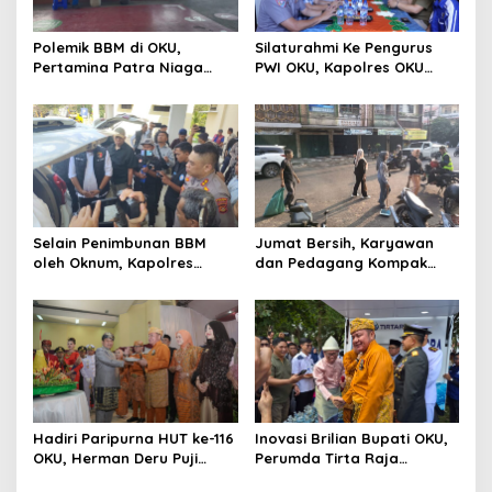
Polemik BBM di OKU,
Silaturahmi Ke Pengurus
Pertamina Patra Niaga
PWI OKU, Kapolres OKU
Sumbagsel Sebut Terus
Apresiasi Hubungan Baik
Optimalkan Penyaluran
Media dan Polri
BBM Subsidi dan Perkuat
Pengawasan di Kabupaten
Ogan Komering Ulu
Selain Penimbunan BBM
Jumat Bersih, Karyawan
oleh Oknum, Kapolres
dan Pedagang Kompak
Sebut Pasokan BBM ke OKU
Percantik Kawasan Pasar
Kurang, Pertamina Patra
Lama
Niaga Bungkam
Hadiri Paripurna HUT ke-116
Inovasi Brilian Bupati OKU,
OKU, Herman Deru Puji
Perumda Tirta Raja
Kemajuan Bumi Sebimbing
Hadirkan TIRRA DRINK