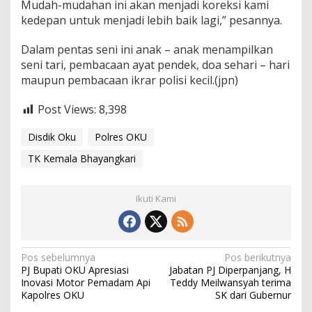
Mudah-mudahan ini akan menjadi koreksi kami
kedepan untuk menjadi lebih baik lagi,” pesannya.
Dalam pentas seni ini anak – anak menampilkan
seni tari, pembacaan ayat pendek, doa sehari – hari
maupun pembacaan ikrar polisi kecil.(jpn)
Post Views:
8,398
Disdik Oku
Polres OKU
TK Kemala Bhayangkari
Ikuti Kami
Navigasi
Pos sebelumnya
Pos berikutnya
PJ Bupati OKU Apresiasi
Jabatan PJ Diperpanjang, H
pos
Inovasi Motor Pemadam Api
Teddy Meilwansyah terima
Kapolres OKU
SK dari Gubernur