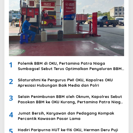
1
Polemik BBM di OKU, Pertamina Patra Niaga
Sumbagsel Sebut Terus Optimalkan Penyaluran BBM
Subsidi dan Perkuat Pengawasan di Kabupaten Ogan
2
Komering Ulu
Silaturahmi Ke Pengurus PWI OKU, Kapolres OKU
Apresiasi Hubungan Baik Media dan Polri
3
Selain Penimbunan BBM oleh Oknum, Kapolres Sebut
Pasokan BBM ke OKU Kurang, Pertamina Patra Niaga
Bungkam
4
Jumat Bersih, Karyawan dan Pedagang Kompak
Percantik Kawasan Pasar Lama
5
Hadiri Paripurna HUT ke-116 OKU, Herman Deru Puji