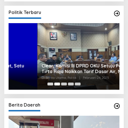
Politik Terbaru
Clear, Komisi III DPRD OKU Setuju Perumda
U
Tirta Raja Naikkan Tarif Dasar Air, Namun
S
Bersyarat
I
Di Berita Utama, Politik
|
Februari 24, 2025
Di
Berita Daerah