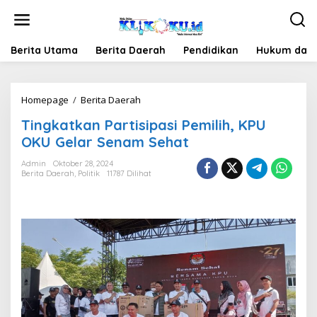
Lewati
ke
konten
Berita Utama
Berita Daerah
Pendidikan
Hukum dan 
Tingkatkan
Homepage
/
Berita Daerah
Partisipasi
Tingkatkan Partisipasi Pemilih, KPU
Pemilih,
KPU
OKU Gelar Senam Sehat
OKU
Gelar
Admin
Oktober 28, 2024
Berita Daerah
,
Politik
11787 Dilihat
Senam
Sehat