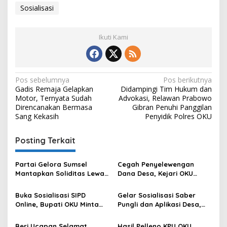
Sosialisasi
Ikuti Kami
Navigasi
Pos sebelumnya
Pos berikutnya
Gadis Remaja Gelapkan
Didampingi Tim Hukum dan
pos
Motor, Ternyata Sudah
Advokasi, Relawan Prabowo
Direncanakan Bermasa
Gibran Penuhi Panggilan
Sang Kekasih
Penyidik Polres OKU
Posting Terkait
Partai Gelora Sumsel
Cegah Penyelewengan
Mantapkan Soliditas Lewat
Dana Desa, Kejari OKU
Konsolidasi Besar HUT ke-6:
Sosialisasikan Aplikasi Jaga
Teguhkan Visi “Rumah
Desa Di Lubuk Raja
Buka Sosialisasi SIPD
Gelar Sosialisasi Saber
untuk Semua” Menuju
Online, Bupati OKU Minta
Pungli dan Aplikasi Desa,
Indonesia Emas
Seluruh OPD Segera
Kejari OKU Sambangi
Terapkan
Kecamatan Lubuk Batang
Beri Ucapan Selamat,
Hasil Pelleno KPU OKU