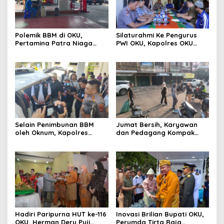
Polemik BBM di OKU,
Silaturahmi Ke Pengurus
Pertamina Patra Niaga
PWI OKU, Kapolres OKU
Sumbagsel Sebut Terus
Apresiasi Hubungan Baik
Optimalkan Penyaluran
Media dan Polri
BBM Subsidi dan Perkuat
Pengawasan di Kabupaten
Ogan Komering Ulu
Selain Penimbunan BBM
Jumat Bersih, Karyawan
oleh Oknum, Kapolres
dan Pedagang Kompak
Sebut Pasokan BBM ke OKU
Percantik Kawasan Pasar
Kurang, Pertamina Patra
Lama
Niaga Bungkam
Hadiri Paripurna HUT ke-116
Inovasi Brilian Bupati OKU,
OKU, Herman Deru Puji
Perumda Tirta Raja