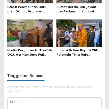
Selain Penimbunan BBM
Jumat Bersih, Karyawan
oleh Oknum, Kapolres
dan Pedagang Kompak
Sebut Pasokan BBM ke OKU
Percantik Kawasan Pasar
Kurang, Pertamina Patra
Lama
Niaga Bungkam
Hadiri Paripurna HUT ke-116
Inovasi Brilian Bupati OKU,
OKU, Herman Deru Puji
Perumda Tirta Raja
Kemajuan Bumi Sebimbing
Hadirkan TIRRA DRINK
Sekundang
Mobile Water Purifier
Tinggalkan Balasan
Alamat email Anda tidak akan dipublikasikan.
Ruas yang wajib
ditandai
*