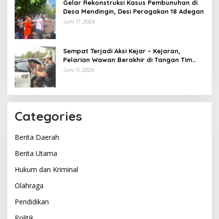
Gelar Rekonstruksi Kasus Pembunuhan di
Desa Mendingin, Desi Peragakan 18 Adegan
Juni 17, 2026
Sempat Terjadi Aksi Kejar – Kejaran,
Pelarian Wawan Berakhir di Tangan Tim
Opsnal Polsek Lubuk Batang, Kaki
Juni 11, 2026
Tertembus Timah Panas
Categories
Berita Daerah
Berita Utama
Hukum dan Kriminal
Olahraga
Pendidikan
Politik