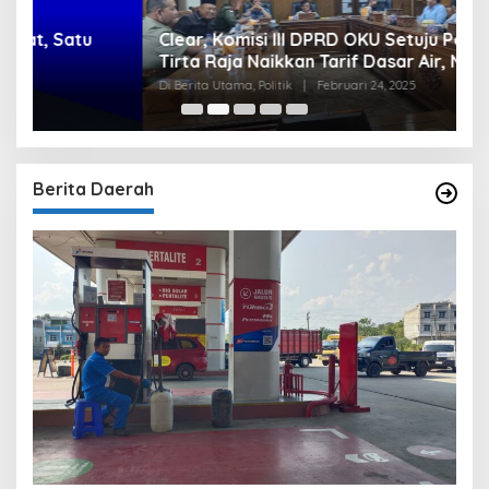
Clear, Komisi III DPRD OKU Setuju Perumda
U
Tirta Raja Naikkan Tarif Dasar Air, Namun
S
Bersyarat
I
Di Berita Utama, Politik
|
Februari 24, 2025
Di
Berita Daerah