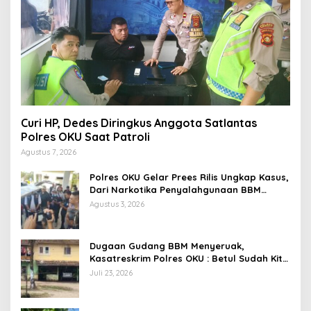
Curi HP, Dedes Diringkus Anggota Satlantas
Polres OKU Saat Patroli
Agustus 7, 2026
Polres OKU Gelar Prees Rilis Ungkap Kasus,
Dari Narkotika Penyalahgunaan BBM
Hingga Kasus Korupsi
Agustus 3, 2026
Dugaan Gudang BBM Menyeruak,
Kasatreskrim Polres OKU : Betul Sudah Kita
Pasang Police Line
Juli 23, 2026