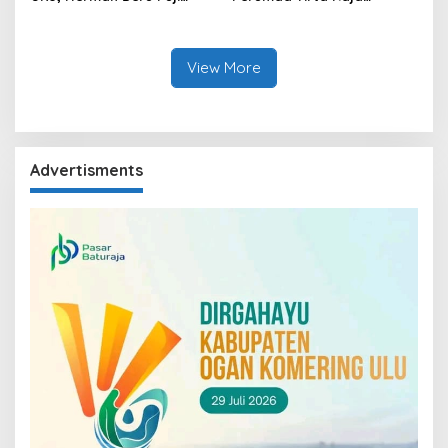
Kemajuan Bumi Sebimbing
Hadirkan TIRRA DRINK
Sekundang
Mobile Water Purifier
View More
Advertisments