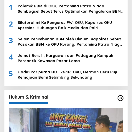
1
Polemik BBM di OKU, Pertamina Patra Niaga
Sumbagsel Sebut Terus Optimalkan Penyaluran BBM
Subsidi dan Perkuat Pengawasan di Kabupaten Ogan
2
Komering Ulu
Silaturahmi Ke Pengurus PWI OKU, Kapolres OKU
Apresiasi Hubungan Baik Media dan Polri
3
Selain Penimbunan BBM oleh Oknum, Kapolres Sebut
Pasokan BBM ke OKU Kurang, Pertamina Patra Niaga
Bungkam
4
Jumat Bersih, Karyawan dan Pedagang Kompak
Percantik Kawasan Pasar Lama
5
Hadiri Paripurna HUT ke-116 OKU, Herman Deru Puji
Kemajuan Bumi Sebimbing Sekundang
Hukum & Kriminal