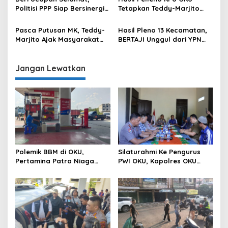
Politisi PPP Siap Bersinergi
Tetapkan Teddy-Marjito
Kepada Pemkab OKU
Sebagai Bupati dan Wakil
Bupati OKU Terpilih
Pasca Putusan MK, Teddy-
Hasil Pleno 13 Kecamatan,
Marjito Ajak Masyarakat
BERTAJI Unggul dari YPN
Kembali Bersatu
YESS, Tinggal Tunggu
Membangun OKU
Pengesahan KPU
Jangan Lewatkan
Polemik BBM di OKU,
Silaturahmi Ke Pengurus
Pertamina Patra Niaga
PWI OKU, Kapolres OKU
Sumbagsel Sebut Terus
Apresiasi Hubungan Baik
Optimalkan Penyaluran
Media dan Polri
BBM Subsidi dan Perkuat
Pengawasan di Kabupaten
Ogan Komering Ulu