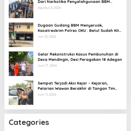
Dari Narkotika Penyalahgunaan BBM
Hingga Kasus Korupsi
Agustus 3, 2026
Dugaan Gudang BBM Menyeruak,
Kasatreskrim Polres OKU : Betul Sudah Kita
Pasang Police Line
Juli 23, 2026
Gelar Rekonstruksi Kasus Pembunuhan di
Desa Mendingin, Desi Peragakan 18 Adegan
Juni 17, 2026
Sempat Terjadi Aksi Kejar – Kejaran,
Pelarian Wawan Berakhir di Tangan Tim
Opsnal Polsek Lubuk Batang, Kaki
Juni 11, 2026
Tertembus Timah Panas
Categories