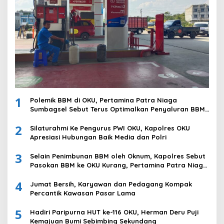
1
Polemik BBM di OKU, Pertamina Patra Niaga
Sumbagsel Sebut Terus Optimalkan Penyaluran BBM
Subsidi dan Perkuat Pengawasan di Kabupaten Ogan
2
Komering Ulu
Silaturahmi Ke Pengurus PWI OKU, Kapolres OKU
Apresiasi Hubungan Baik Media dan Polri
3
Selain Penimbunan BBM oleh Oknum, Kapolres Sebut
Pasokan BBM ke OKU Kurang, Pertamina Patra Niaga
Bungkam
4
Jumat Bersih, Karyawan dan Pedagang Kompak
Percantik Kawasan Pasar Lama
5
Hadiri Paripurna HUT ke-116 OKU, Herman Deru Puji
Kemajuan Bumi Sebimbing Sekundang