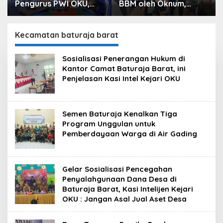
Pengurus PWI OKU,
BBM oleh Oknum,
Kapolres OKU
Kapolres Sebut
Apresiasi Hubungan
Pasokan BBM ke OKU
Baik Media dan Polri
Kurang, Pertamina
Kecamatan baturaja barat
Patra Niaga Bungkam
Sosialisasi Penerangan Hukum di
Kantor Camat Baturaja Barat, ini
Penjelasan Kasi Intel Kejari OKU
Semen Baturaja Kenalkan Tiga
Program Unggulan untuk
Pemberdayaan Warga di Air Gading
Gelar Sosialisasi Pencegahan
Penyalahgunaan Dana Desa di
Baturaja Barat, Kasi Intelijen Kejari
OKU : Jangan Asal Jual Aset Desa