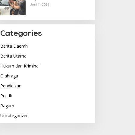
Berakhir di Tangan Tim
Juni 11, 2026
Opsnal Polsek Lubuk Batang,
Kaki Tertembus Timah Panas
Categories
Berita Daerah
Berita Utama
Hukum dan Kriminal
Olahraga
Pendidikan
Politik
Ragam
Uncategorized