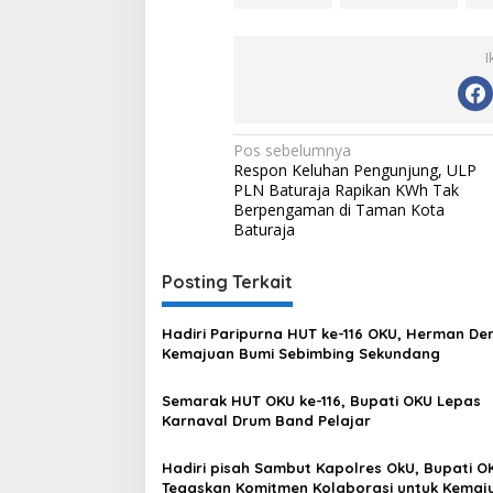
I
Navigasi
Pos sebelumnya
Respon Keluhan Pengunjung, ULP
pos
PLN Baturaja Rapikan KWh Tak
Berpengaman di Taman Kota
Baturaja
Posting Terkait
Hadiri Paripurna HUT ke-116 OKU, Herman Der
Kemajuan Bumi Sebimbing Sekundang
Semarak HUT OKU ke-116, Bupati OKU Lepas
Karnaval Drum Band Pelajar
Hadiri pisah Sambut Kapolres OkU, Bupati O
Tegaskan Komitmen Kolaborasi untuk Kemaj