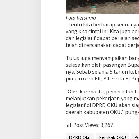
Foto bersama
“Tentu kita berharap keduan
yang kita cintai ini. Kita juga
dan legislatif dapat berjalan s
telah di rencanakan dapat berj
Tulus juga menyampaikan bany
selesaikan oleh pasangan Bupa
nya. Sebab selama 5 tahun ke
pimpin oleh Plt, Plh serta PJ Bup
“Oleh karena itu, pemerintah h
melanjutkan pekerjaan yang mas
legislatif di DPRD OKU akan si
daerah kabupaten OKU,” pungk
Post Views:
3,267
DPRD Oku
Pemkab OKU
Po