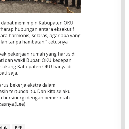
ya dapat memimpin Kabupaten OKU
 berharap hubungan antara eksekutif
ecara harmonis, selaras, agar apa yang
alan tanpa hambatan,” cetusnya.
ak pekerjaan rumah yang harus di
ti dan wakil Bupati OKU kedepan
belakang Kabupaten OKU hanya di
ati saja.
arus bekerja ekstra dalam
ih tertunda itu. Dan kita selaku
ap bersinergi dengan pemerintah
asnya.(Lee)
litik
PPP