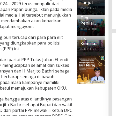
Lanjut
mse
OKU
024 – 2029 terus mengalir dari
Empat Anggota PWI Sumsel
a
m
MOu, SDN
l
Gel
Per
Polr
Dipecat, Satu Mengundurkan Diri
8845 Dilihat
ucapan Papan bunga, iklan pada media
Nya
11 dan
ar
mai
es
sial media. Hal tersebut menunjukkan
Di Berita Daerah, Politik
|
Februari 28, 2025
mbi
Sen
Tim
di
Puskesm
OKU
t mendambakan akan kehadiran
Bag
am
Heb
Lak
Penilai
as
 dapat mengayomi.
i –
Seh
ohk
uka
Adiwiyata
Kemalaraj
8525 Dilihat
Bag
at
an
n
Tingkat
a Gelar
i
Pen
Pen
pun terucap dari para para elit
TK
Mandiri
Pembinaa
Pak
em
gga
 yang diungkapkan para politisi
Kemala
Ke SDN
n
et
uan
lan
Bhayangk
(PPP) ini.
11 OKU
Se
8442 Dilihat
Ma
gan
ari 15
mb
yat
Kep
OKU
ako
ari partai PPP Tulus Johan Effendi
Ter
ada
Adakan
gan
Nar
PPP mengucapkan selamat dan sukses
tun
Pentas
api
ansyah dan H Marjito Bachri sebagai
g
dan
Seni dan
ia berharap semoga di bawah
a
Pelepasa
pada masa kampanye memiliki
Rut
n Siswa
an
 – betul memajukan Kabupaten OKU.
Kel
as
juga bangga atas dilantiknya pasangan
II B
jito Bachri sebagai Bupati dan wakil
Bat
 dari partai PPP mewakili Ketua DPC
uraj
a