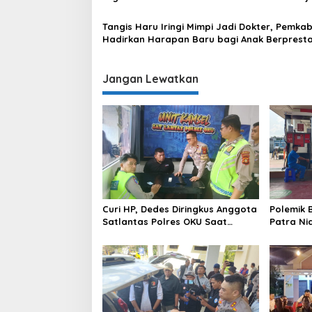
Daerah
Tangis Haru Iringi Mimpi Jadi Dokter, Pemka
Hadirkan Harapan Baru bagi Anak Berprestas
Keluarga Kurang Mampu
Jangan Lewatkan
Curi HP, Dedes Diringkus Anggota
Polemik 
Satlantas Polres OKU Saat
Patra Ni
Patroli
Terus Op
BBM Subs
Pengawa
Komering