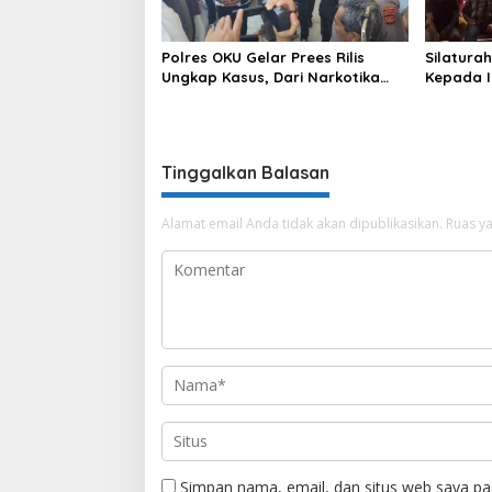
Polres OKU Gelar Prees Rilis
Silatura
Ungkap Kasus, Dari Narkotika
Kepada I
Penyalahgunaan BBM Hingga
Ajak Pul
Kasus Korupsi
Bareng
Tinggalkan Balasan
Alamat email Anda tidak akan dipublikasikan.
Ruas ya
Simpan nama, email, dan situs web saya pa