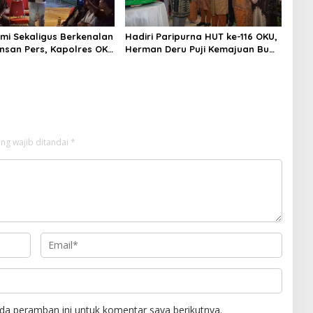
hmi Sekaligus Berkenalan
Hadiri Paripurna HUT ke-116 OKU,
nsan Pers, Kapolres OKU
Herman Deru Puji Kemajuan Bumi
uhan Wartawan Ngopi
Sebimbing Sekundang
ng wajib ditandai
*
da peramban ini untuk komentar saya berikutnya.