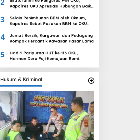
2
Silaturahmi Ke Pengurus PWI OKU,
Ogan Komering Ulu
Kapolres OKU Apresiasi Hubungan Baik
Media dan Polri
3
Selain Penimbunan BBM oleh Oknum,
Kapolres Sebut Pasokan BBM ke OKU
Kurang, Pertamina Patra Niaga
4
Bungkam
Jumat Bersih, Karyawan dan Pedagang
Kompak Percantik Kawasan Pasar Lama
5
Hadiri Paripurna HUT ke-116 OKU,
Herman Deru Puji Kemajuan Bumi
Sebimbing Sekundang
Hukum & Kriminal