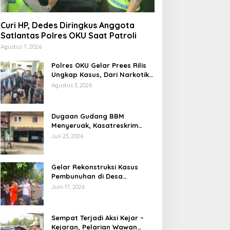
Curi HP, Dedes Diringkus Anggota
Satlantas Polres OKU Saat Patroli
Agustus 7, 2026
Polres OKU Gelar Prees Rilis
Ungkap Kasus, Dari Narkotika
Penyalahgunaan BBM Hingga
Agustus 3, 2026
Kasus Korupsi
Dugaan Gudang BBM
Menyeruak, Kasatreskrim
Polres OKU : Betul Sudah Kita
Juli 23, 2026
Pasang Police Line
Gelar Rekonstruksi Kasus
Pembunuhan di Desa
Mendingin, Desi Peragakan 18
Juni 17, 2026
Adegan
Sempat Terjadi Aksi Kejar –
Kejaran, Pelarian Wawan