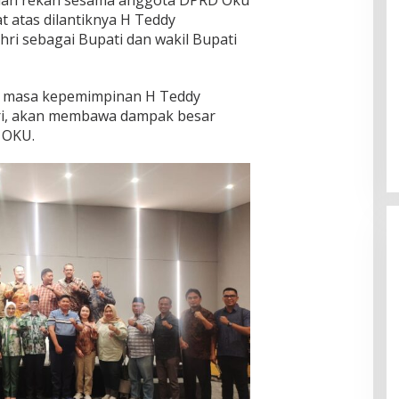
E dan rekan sesama anggota DPRD Oku
 atas dilantiknya H Teddy
ri sebagai Bupati dan wakil Bupati
i masa kepemimpinan H Teddy
ri, akan membawa dampak besar
 OKU.