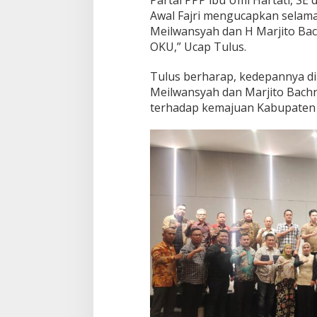
Partai PPP ibu Umi Hartati, S
Awal Fajri mengucapkan selamat
Meilwansyah dan H Marjito Bach
OKU,” Ucap Tulus.
Tulus berharap, kedepannya d
Meilwansyah dan Marjito Bach
terhadap kemajuan Kabupaten