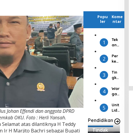
Popu
Kome
ler
ntar
Tek
1
an
Infl
asi
Per
2
Jel
ken
ang
alk
Idul
an
Tin
3
Fitri
Apli
gka
,
kasi
tka
Kej
Bar
n
War
4
ari
u,
Par
ga
OKU
Sna
tisi
RT
Gel
pbo
pas
17
Unit
5
ar
ots
i
Kel
Lidi
us Johan Effendi dan anggota DPRD
Pas
Per
Pe
ura
k IV
Pemkab OKU. Foto : Herli Yansah.
Pendidikan
ar
wak
mili
han
Sati
Selamat atas dilantiknya H Teddy
Mur
ilan
h,
Bat
ntel
Tindak
r H Marjito Bachri sebagai Bupati
ah
Su
KPU
uraj
ka