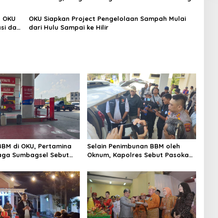
Pengangguran
b OKU
OKU Siapkan Project Pengelolaan Sampah Mulai
i dari
dari Hulu Sampai ke Hilir
BBM di OKU, Pertamina
Selain Penimbunan BBM oleh
aga Sumbagsel Sebut
Oknum, Kapolres Sebut Pasokan
timalkan Penyaluran
BBM ke OKU Kurang, Pertamina
idi dan Perkuat
Patra Niaga Bungkam
san di Kabupaten Ogan
 Ulu