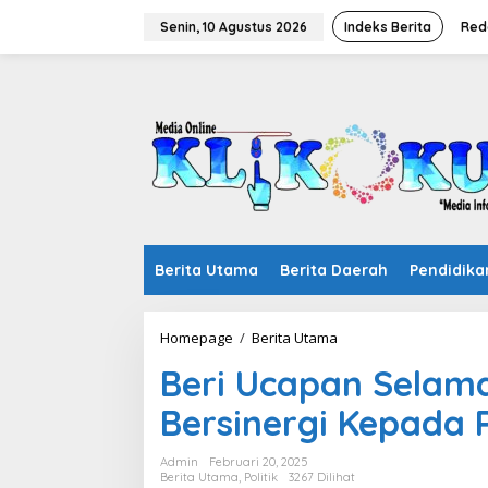
Lewati
ke
Senin, 10 Agustus 2026
Indeks Berita
Red
konten
Berita Utama
Berita Daerah
Pendidika
Beri
Homepage
/
Berita Utama
Ucapan
Beri Ucapan Selamat
Selamat,
Politisi
Bersinergi Kepada
PPP
Siap
Bersinergi
Admin
Februari 20, 2025
Kepada
Berita Utama
,
Politik
3267 Dilihat