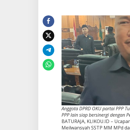
Pemkab
OKU
Anggota DPRD OKU partai PPP Tul
PPP lain siap bersinergi dengan 
BATURAJA, KLIKOU.ID – Ucapan 
Meilwansyah SSTP MM MPd dan I