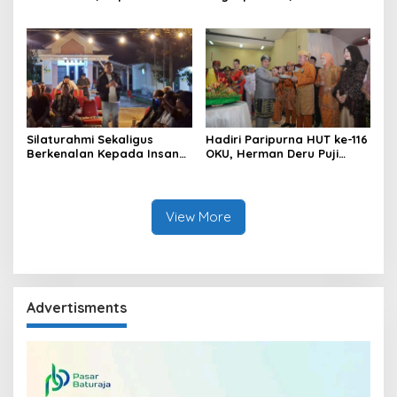
Sebut Pasokan BBM ke OKU
Narkotika Penyalahgunaan
Kurang, Pertamina Patra
BBM Hingga Kasus Korupsi
Niaga Bungkam
Silaturahmi Sekaligus
Hadiri Paripurna HUT ke-116
Berkenalan Kepada Insan
OKU, Herman Deru Puji
Pers, Kapolres OKU Ajak
Kemajuan Bumi Sebimbing
Puluhan Wartawan Ngopi
Sekundang
Bareng
View More
Advertisments