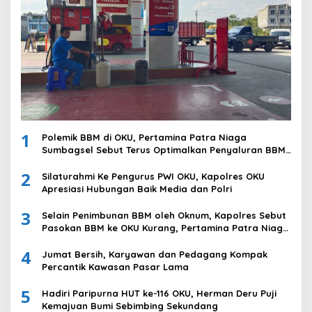
1
Polemik BBM di OKU, Pertamina Patra Niaga
Sumbagsel Sebut Terus Optimalkan Penyaluran BBM
Subsidi dan Perkuat Pengawasan di Kabupaten Ogan
2
Komering Ulu
Silaturahmi Ke Pengurus PWI OKU, Kapolres OKU
Apresiasi Hubungan Baik Media dan Polri
3
Selain Penimbunan BBM oleh Oknum, Kapolres Sebut
Pasokan BBM ke OKU Kurang, Pertamina Patra Niaga
Bungkam
4
Jumat Bersih, Karyawan dan Pedagang Kompak
Percantik Kawasan Pasar Lama
5
Hadiri Paripurna HUT ke-116 OKU, Herman Deru Puji
Kemajuan Bumi Sebimbing Sekundang