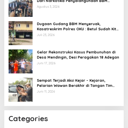
Dari Narkotika Penyalahgunaan BBM
Hingga Kasus Korupsi
Agustus 3, 2026
Dugaan Gudang BBM Menyeruak,
Kasatreskrim Polres OKU : Betul Sudah Kita
Pasang Police Line
Juli 23, 2026
Gelar Rekonstruksi Kasus Pembunuhan di
Desa Mendingin, Desi Peragakan 18 Adegan
Juni 17, 2026
Sempat Terjadi Aksi Kejar – Kejaran,
Pelarian Wawan Berakhir di Tangan Tim
Opsnal Polsek Lubuk Batang, Kaki
Juni 11, 2026
Tertembus Timah Panas
Categories