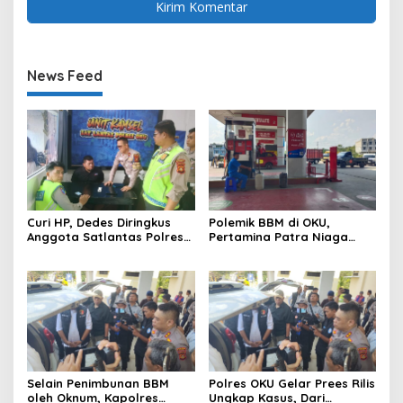
News Feed
Curi HP, Dedes Diringkus
Polemik BBM di OKU,
Anggota Satlantas Polres
Pertamina Patra Niaga
OKU Saat Patroli
Sumbagsel Sebut Terus
Optimalkan Penyaluran
BBM Subsidi dan Perkuat
Pengawasan di Kabupaten
Ogan Komering Ulu
Selain Penimbunan BBM
Polres OKU Gelar Prees Rilis
oleh Oknum, Kapolres
Ungkap Kasus, Dari