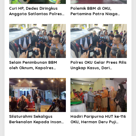
Curi HP, Dedes Diringkus
Polemik BBM di OKU,
Anggota Satlantas Polres
Pertamina Patra Niaga
OKU Saat Patroli
Sumbagsel Sebut Terus
Optimalkan Penyaluran
BBM Subsidi dan Perkuat
Pengawasan di Kabupaten
Ogan Komering Ulu
Selain Penimbunan BBM
Polres OKU Gelar Prees Rilis
oleh Oknum, Kapolres
Ungkap Kasus, Dari
Sebut Pasokan BBM ke OKU
Narkotika Penyalahgunaan
Kurang, Pertamina Patra
BBM Hingga Kasus Korupsi
Niaga Bungkam
Silaturahmi Sekaligus
Hadiri Paripurna HUT ke-116
Berkenalan Kepada Insan
OKU, Herman Deru Puji
Pers, Kapolres OKU Ajak
Kemajuan Bumi Sebimbing
Puluhan Wartawan Ngopi
Sekundang