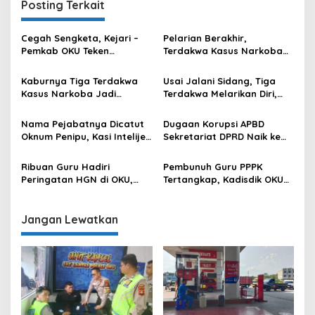
Posting Terkait
Cegah Sengketa, Kejari –
Pelarian Berakhir,
Pemkab OKU Teken
Terdakwa Kasus Narkoba
Kerjasama Percepatan
yang Kabur Kembali di
Sertifikat Tanah Wakaf
Tangkap di Ogan Ilir
Kaburnya Tiga Terdakwa
Usai Jalani Sidang, Tiga
Kasus Narkoba Jadi
Terdakwa Melarikan Diri,
Pertanyaan Publik,
Terobos Pengawal Lompat
Pengawalan Sudah Sesuai
Dari Mobil Tahanan
Nama Pejabatnya Dicatut
Dugaan Korupsi APBD
SOP???
Oknum Penipu, Kasi Intelijen
Sekretariat DPRD Naik ke
Kejari OKU Bantah Keras
Penyidikan, Tim Kejari OKU
Akan Ambil Beberapa
Ribuan Guru Hadiri
Pembunuh Guru PPPK
Langkah, ini Penjelasannya
Peringatan HGN di OKU,
Tertangkap, Kadisdik OKU
Teddy : Kami Ingin
Ucapkan Terima Kasih
Memastikan Pelayanan
Kepada Polres OKU
Pendidikan Bisa
Jangan Lewatkan
Tersampaikan dengan Baik