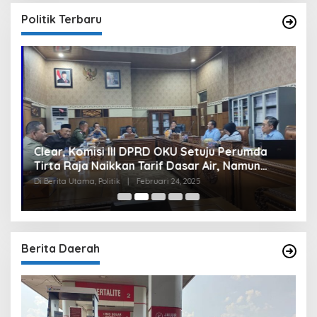
Politik Terbaru
Clear, Komisi III DPRD OKU Setuju Perumda
U
Tirta Raja Naikkan Tarif Dasar Air, Namun
S
Bersyarat
I
Di Berita Utama, Politik
|
Februari 24, 2025
Di
Berita Daerah