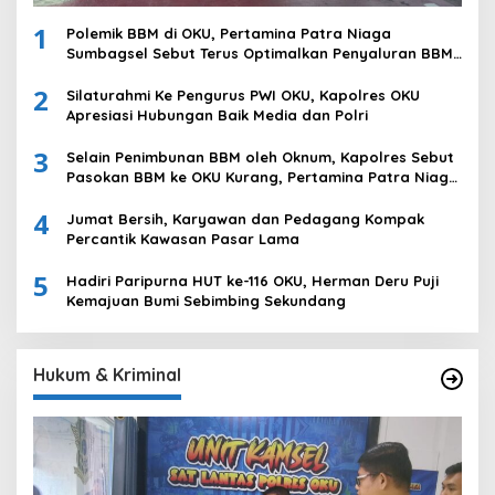
1
Polemik BBM di OKU, Pertamina Patra Niaga
Sumbagsel Sebut Terus Optimalkan Penyaluran BBM
Subsidi dan Perkuat Pengawasan di Kabupaten Ogan
2
Komering Ulu
Silaturahmi Ke Pengurus PWI OKU, Kapolres OKU
Apresiasi Hubungan Baik Media dan Polri
3
Selain Penimbunan BBM oleh Oknum, Kapolres Sebut
Pasokan BBM ke OKU Kurang, Pertamina Patra Niaga
Bungkam
4
Jumat Bersih, Karyawan dan Pedagang Kompak
Percantik Kawasan Pasar Lama
5
Hadiri Paripurna HUT ke-116 OKU, Herman Deru Puji
Kemajuan Bumi Sebimbing Sekundang
Hukum & Kriminal