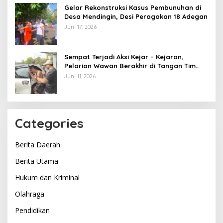
Gelar Rekonstruksi Kasus Pembunuhan di
Desa Mendingin, Desi Peragakan 18 Adegan
Juni 17, 2026
Sempat Terjadi Aksi Kejar – Kejaran,
Pelarian Wawan Berakhir di Tangan Tim
Opsnal Polsek Lubuk Batang, Kaki
Juni 11, 2026
Tertembus Timah Panas
Categories
Berita Daerah
Berita Utama
Hukum dan Kriminal
Olahraga
Pendidikan