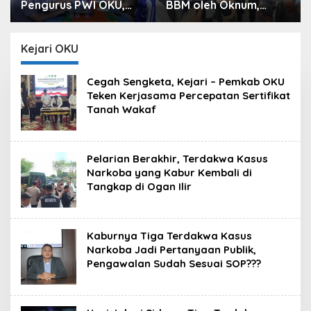
BBM oleh Oknum,
Prees Rilis Ungkap
Kapolres Sebut
Kasus, Dari Narkotika
Pasokan BBM ke OKU
Penyalahgunaan BBM
Kurang, Pertamina
Hingga Kasus Korupsi
Kejari OKU
Patra Niaga Bungkam
Cegah Sengketa, Kejari – Pemkab OKU
Teken Kerjasama Percepatan Sertifikat
Tanah Wakaf
Pelarian Berakhir, Terdakwa Kasus
Narkoba yang Kabur Kembali di
Tangkap di Ogan Ilir
Kaburnya Tiga Terdakwa Kasus
Narkoba Jadi Pertanyaan Publik,
Pengawalan Sudah Sesuai SOP???