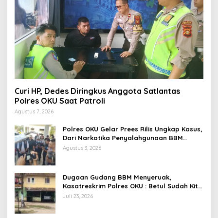
Curi HP, Dedes Diringkus Anggota Satlantas
Polres OKU Saat Patroli
Agustus 7, 2026
Polres OKU Gelar Prees Rilis Ungkap Kasus,
Dari Narkotika Penyalahgunaan BBM
Hingga Kasus Korupsi
Agustus 3, 2026
Dugaan Gudang BBM Menyeruak,
Kasatreskrim Polres OKU : Betul Sudah Kita
Pasang Police Line
Juli 23, 2026