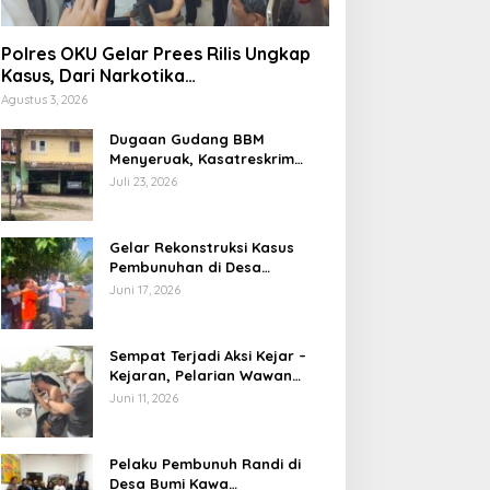
Polres OKU Gelar Prees Rilis Ungkap
Kasus, Dari Narkotika
Penyalahgunaan BBM Hingga Kasus
Agustus 3, 2026
Korupsi
Dugaan Gudang BBM
Menyeruak, Kasatreskrim
Polres OKU : Betul Sudah Kita
Juli 23, 2026
Pasang Police Line
Gelar Rekonstruksi Kasus
Pembunuhan di Desa
Mendingin, Desi Peragakan 18
Juni 17, 2026
Adegan
Sempat Terjadi Aksi Kejar –
Kejaran, Pelarian Wawan
Berakhir di Tangan Tim
Juni 11, 2026
Opsnal Polsek Lubuk Batang,
Kaki Tertembus Timah Panas
Pelaku Pembunuh Randi di
Desa Bumi Kawa