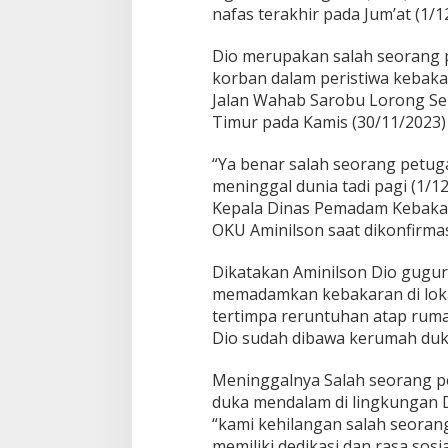
nafas terakhir pada Jum’at (1/1
Dio merupakan salah seorang
korban dalam peristiwa kebaka
Jalan Wahab Sarobu Lorong Ser
Timur pada Kamis (30/11/2023)
“Ya benar salah seorang petug
meninggal dunia tadi pagi (1/12
Kepala Dinas Pemadam Kebaka
OKU Aminilson saat dikonfirma
Dikatakan Aminilson Dio gugur
memadamkan kebakaran di loka
tertimpa reruntuhan atap ruma
Dio sudah dibawa kerumah duk
Meninggalnya Salah seorang p
duka mendalam di lingkungan
“kami kehilangan salah seoran
memiliki dedikasi dan rasa sosia