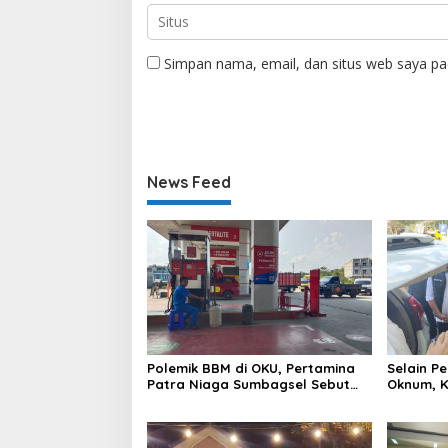
Simpan nama, email, dan situs web saya pa
News Feed
Polemik BBM di OKU, Pertamina
Selain P
Patra Niaga Sumbagsel Sebut
Oknum, K
Terus Optimalkan Penyaluran
BBM ke O
BBM Subsidi dan Perkuat
Patra N
Pengawasan di Kabupaten Ogan
Komering Ulu