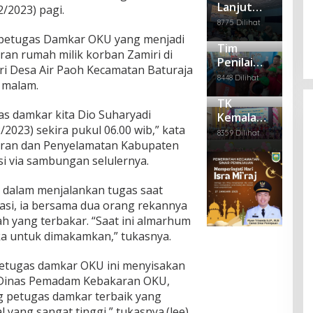
Lanjut
mse
OKU
2/2023) pagi.
Empat Anggota PWI Sumsel
a
m
MOu, SDN
l
Gel
Per
Polr
Dipecat, Satu Mengundurkan Diri
8775 Dilihat
Nya
11 dan
ar
mai
es
 petugas Damkar OKU yang menjadi
Di Berita Daerah, Politik
|
Februari 28, 2025
mbi
Sen
Tim
di
Puskesm
OKU
ran rumah milik korban Zamiri di
Bag
am
Heb
Lak
Penilai
as
i Desa Air Paoh Kecamatan Baturaja
i –
Seh
ohk
uka
Adiwiyata
Kemalaraj
8448 Dilihat
Bag
at
 malam.
an
n
Tingkat
a Gelar
i
Pen
Pen
TK
Mandiri
Pembinaa
Pak
em
gga
as damkar kita Dio Suharyadi
Kemala
Ke SDN
n
et
uan
lan
/2023) sekira pukul 06.00 wib,” kata
Bhayangk
11 OKU
Se
8359 Dilihat
Ma
gan
ari 15
ran dan Penyelamatan Kabupaten
mb
yat
Kep
OKU
ako
si via sambungan selulernya.
Ter
ada
Adakan
gan
Nar
tun
Pentas
api
 dalam menjalankan tugas saat
g
dan
Seni dan
si, ia bersama dua orang rekannya
a
Pelepasa
h yang terbakar. “Saat ini almarhum
Rut
n Siswa
a untuk dimakamkan,” tukasnya.
an
Kel
as
etugas damkar OKU ini menyisakan
II B
 Dinas Pemadam Kebakaran OKU,
Bat
g petugas damkar terbaik yang
uraj
l yang sangat tinggi,” tukasnya.(lee)
a