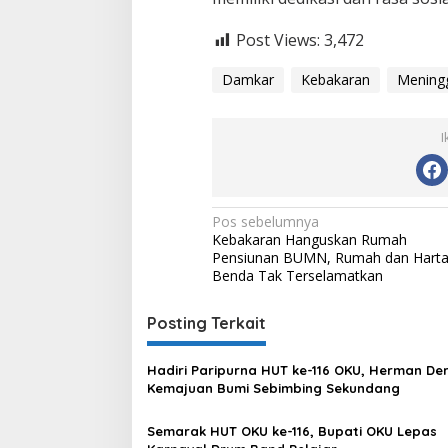
Post Views:
3,472
Damkar
Kebakaran
Meningg
I
Navigasi
Pos sebelumnya
Kebakaran Hanguskan Rumah
pos
Pensiunan BUMN, Rumah dan Hart
Benda Tak Terselamatkan
Posting Terkait
Hadiri Paripurna HUT ke-116 OKU, Herman Der
Kemajuan Bumi Sebimbing Sekundang
Semarak HUT OKU ke-116, Bupati OKU Lepas