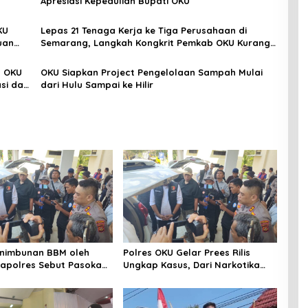
Apresiasi Kepedulian Bupati OKU
KU
Lepas 21 Tenaga Kerja ke Tiga Perusahaan di
uan
Semarang, Langkah Kongkrit Pemkab OKU Kurangi
Pengangguran
b OKU
OKU Siapkan Project Pengelolaan Sampah Mulai
i dari
dari Hulu Sampai ke Hilir
enimbunan BBM oleh
Polres OKU Gelar Prees Rilis
apolres Sebut Pasokan
Ungkap Kasus, Dari Narkotika
KU Kurang, Pertamina
Penyalahgunaan BBM Hingga
iaga Bungkam
Kasus Korupsi