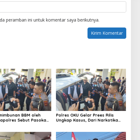
da peramban ini untuk komentar saya berikutnya.
enimbunan BBM oleh
Polres OKU Gelar Prees Rilis
apolres Sebut Pasokan
Ungkap Kasus, Dari Narkotika
KU Kurang, Pertamina
Penyalahgunaan BBM Hingga
iaga Bungkam
Kasus Korupsi