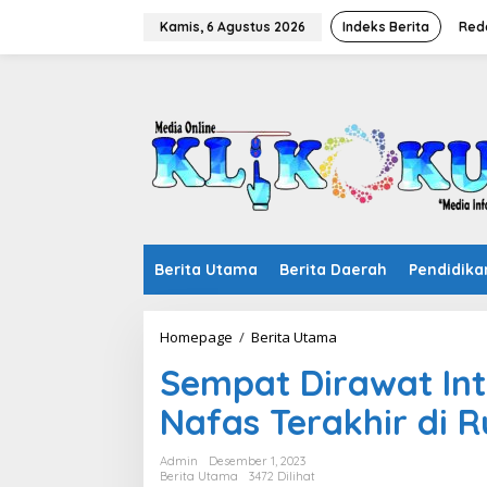
Lewati
ke
Kamis, 6 Agustus 2026
Indeks Berita
Red
konten
Berita Utama
Berita Daerah
Pendidika
Sempat
Homepage
/
Berita Utama
Dirawat
Sempat Dirawat Int
Intensif,
Dio
Nafas Terakhir di 
Hembuskan
Nafas
Terakhir
Admin
Desember 1, 2023
di
Berita Utama
3472 Dilihat