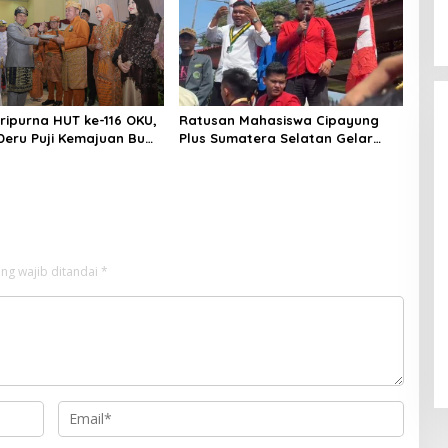
aripurna HUT ke-116 OKU,
Ratusan Mahasiswa Cipayung
eru Puji Kemajuan Bumi
Plus Sumatera Selatan Gelar
ng Sekundang
Aksi, Desak Pemerintah Evaluasi
Kebijakan Nasional
ng wajib ditandai
*