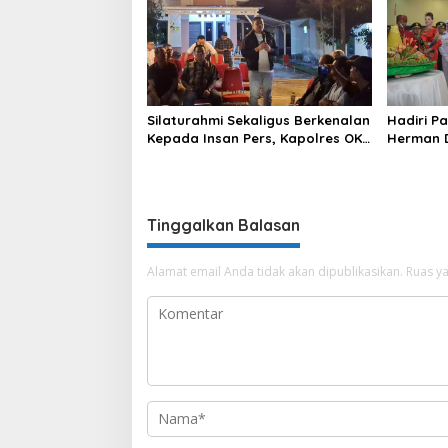
Komering Ulu
Silaturahmi Sekaligus Berkenalan
Hadiri P
Kepada Insan Pers, Kapolres OKU
Herman D
Ajak Puluhan Wartawan Ngopi
Sebimbi
Bareng
Tinggalkan Balasan
Alamat email Anda tidak akan dipublikasikan.
Ruas ya