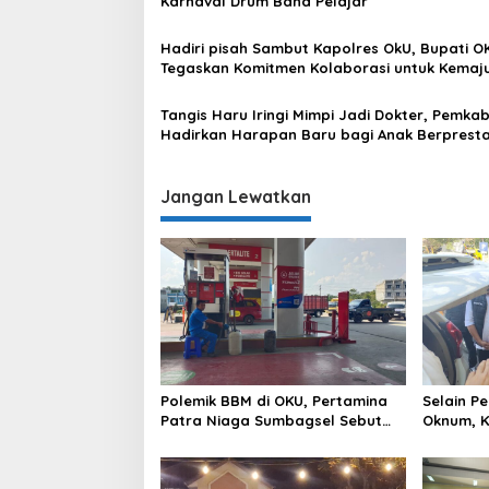
Karnaval Drum Band Pelajar
Hadiri pisah Sambut Kapolres OkU, Bupati O
Tegaskan Komitmen Kolaborasi untuk Kemaj
Daerah
Tangis Haru Iringi Mimpi Jadi Dokter, Pemka
Hadirkan Harapan Baru bagi Anak Berprestas
Keluarga Kurang Mampu
Jangan Lewatkan
Polemik BBM di OKU, Pertamina
Selain P
Patra Niaga Sumbagsel Sebut
Oknum, K
Terus Optimalkan Penyaluran
BBM ke O
BBM Subsidi dan Perkuat
Patra N
Pengawasan di Kabupaten Ogan