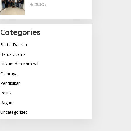
Menyerahkan Diri, Terkuak
Mei 31, 2026
Begini Motifnya..
Categories
Berita Daerah
Berita Utama
Hukum dan Kriminal
Olahraga
Pendidikan
Politik
Ragam
Uncategorized