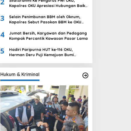
2
Silaturahmi Ke Pengurus PWI OKU,
Ogan Komering Ulu
Kapolres OKU Apresiasi Hubungan Baik
Media dan Polri
3
Selain Penimbunan BBM oleh Oknum,
Kapolres Sebut Pasokan BBM ke OKU
Kurang, Pertamina Patra Niaga
4
Bungkam
Jumat Bersih, Karyawan dan Pedagang
Kompak Percantik Kawasan Pasar Lama
5
Hadiri Paripurna HUT ke-116 OKU,
Herman Deru Puji Kemajuan Bumi
Sebimbing Sekundang
Hukum & Kriminal