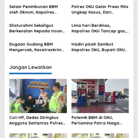
Media dan Polri
Selain Penimbunan BBM
Polres OKU Gelar Prees Rilis
oleh Oknum, Kapolres
Ungkap Kasus, Dari
Sebut Pasokan BBM ke OKU
Narkotika Penyalahgunaan
Kurang, Pertamina Patra
BBM Hingga Kasus Korupsi
Silaturahmi Sekaligus
Lima hari Berdinas,
Niaga Bungkam
Berkenalan Kepada Insan
Kapolres OKU Tancap gas,
Pers, Kapolres OKU Ajak
Sambangi Beberapa Polsek
Puluhan Wartawan Ngopi
dan Forkompimda
Dugaan Gudang BBM
Hadiri pisah Sambut
Bareng
Menyeruak, Kasatreskrim
Kapolres OkU, Bupati OKU
Polres OKU : Betul Sudah
Tegaskan Komitmen
Kita Pasang Police Line
Kolaborasi untuk Kemajuan
Daerah
Jangan Lewatkan
Curi HP, Dedes Diringkus
Polemik BBM di OKU,
Anggota Satlantas Polres
Pertamina Patra Niaga
OKU Saat Patroli
Sumbagsel Sebut Terus
Optimalkan Penyaluran