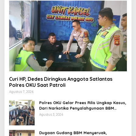
Curi HP, Dedes Diringkus Anggota Satlantas
Polres OKU Saat Patroli
Agustus 7, 2026
Polres OKU Gelar Prees Rilis Ungkap Kasus,
Dari Narkotika Penyalahgunaan BBM
Hingga Kasus Korupsi
Agustus 3, 2026
Dugaan Gudang BBM Menyeruak,