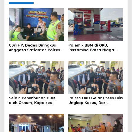
Curi HP, Dedes Diringkus
Polemik BBM di OKU,
Anggota Satlantas Polres
Pertamina Patra Niaga
OKU Saat Patroli
Sumbagsel Sebut Terus
Optimalkan Penyaluran
BBM Subsidi dan Perkuat
Pengawasan di Kabupaten
Ogan Komering Ulu
Selain Penimbunan BBM
Polres OKU Gelar Prees Rilis
oleh Oknum, Kapolres
Ungkap Kasus, Dari
Sebut Pasokan BBM ke OKU
Narkotika Penyalahgunaan
Kurang, Pertamina Patra
BBM Hingga Kasus Korupsi
Niaga Bungkam