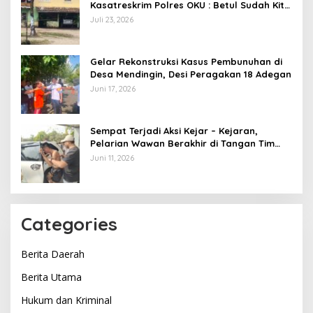
Kasatreskrim Polres OKU : Betul Sudah Kita
Pasang Police Line
Juli 23, 2026
Gelar Rekonstruksi Kasus Pembunuhan di
Desa Mendingin, Desi Peragakan 18 Adegan
Juni 17, 2026
Sempat Terjadi Aksi Kejar – Kejaran,
Pelarian Wawan Berakhir di Tangan Tim
Opsnal Polsek Lubuk Batang, Kaki
Juni 11, 2026
Tertembus Timah Panas
Categories
Berita Daerah
Berita Utama
Hukum dan Kriminal