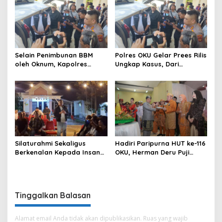
BBM Subsidi dan Perkuat
Pengawasan di Kabupaten
Ogan Komering Ulu
Selain Penimbunan BBM
Polres OKU Gelar Prees Rilis
oleh Oknum, Kapolres
Ungkap Kasus, Dari
Sebut Pasokan BBM ke OKU
Narkotika Penyalahgunaan
Kurang, Pertamina Patra
BBM Hingga Kasus Korupsi
Niaga Bungkam
Silaturahmi Sekaligus
Hadiri Paripurna HUT ke-116
Berkenalan Kepada Insan
OKU, Herman Deru Puji
Pers, Kapolres OKU Ajak
Kemajuan Bumi Sebimbing
Puluhan Wartawan Ngopi
Sekundang
Bareng
Tinggalkan Balasan
Alamat email Anda tidak akan dipublikasikan.
Ruas yang wajib