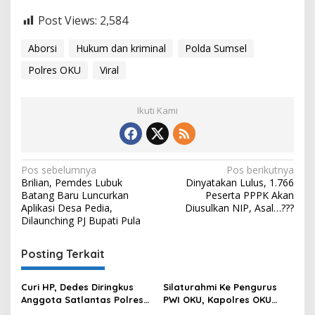
Post Views:
2,584
Aborsi
Hukum dan kriminal
Polda Sumsel
Polres OKU
Viral
Ikuti Kami
Navigasi
Pos sebelumnya
Pos berikutnya
Brilian, Pemdes Lubuk
Dinyatakan Lulus, 1.766
pos
Batang Baru Luncurkan
Peserta PPPK Akan
Aplikasi Desa Pedia,
Diusulkan NIP, Asal…???
Dilaunching PJ Bupati Pula
Posting Terkait
Curi HP, Dedes Diringkus
Silaturahmi Ke Pengurus
Anggota Satlantas Polres
PWI OKU, Kapolres OKU
OKU Saat Patroli
Apresiasi Hubungan Baik