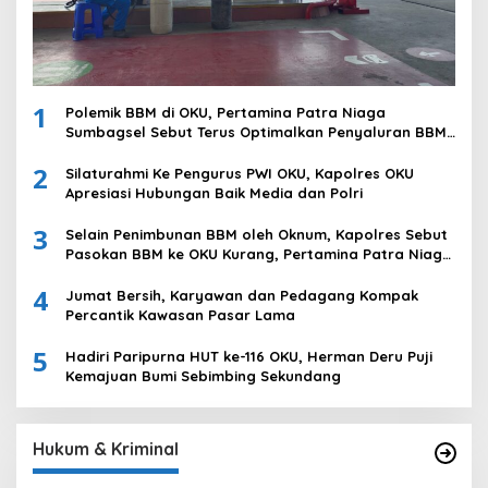
1
Polemik BBM di OKU, Pertamina Patra Niaga
Sumbagsel Sebut Terus Optimalkan Penyaluran BBM
Subsidi dan Perkuat Pengawasan di Kabupaten Ogan
2
Komering Ulu
Silaturahmi Ke Pengurus PWI OKU, Kapolres OKU
Apresiasi Hubungan Baik Media dan Polri
3
Selain Penimbunan BBM oleh Oknum, Kapolres Sebut
Pasokan BBM ke OKU Kurang, Pertamina Patra Niaga
Bungkam
4
Jumat Bersih, Karyawan dan Pedagang Kompak
Percantik Kawasan Pasar Lama
5
Hadiri Paripurna HUT ke-116 OKU, Herman Deru Puji
Kemajuan Bumi Sebimbing Sekundang
Hukum & Kriminal