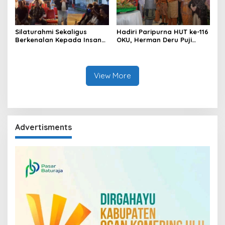
Silaturahmi Sekaligus
Hadiri Paripurna HUT ke-116
Berkenalan Kepada Insan
OKU, Herman Deru Puji
Pers, Kapolres OKU Ajak
Kemajuan Bumi Sebimbing
Puluhan Wartawan Ngopi
Sekundang
Bareng
View More
Advertisments