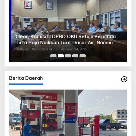
Clear, Komisi III DPRD OKU Setuju Perumda
U
Tirta Raja Naikkan Tarif Dasar Air, Namun
S
Bersyarat
I
Di Berita Utama, Politik
|
Februari 24, 2025
Di
Berita Daerah