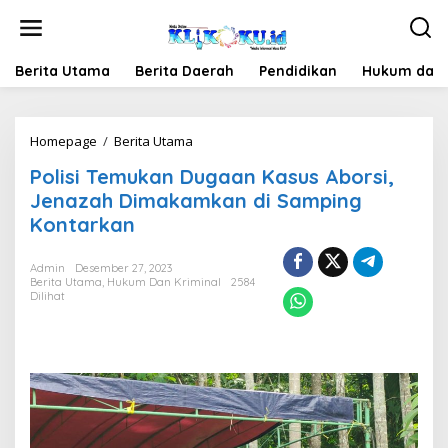
Lewati
ke
konten
Berita Utama
Berita Daerah
Pendidikan
Hukum dan 
Polisi
Homepage
/
Berita Utama
Temukan
Polisi Temukan Dugaan Kasus Aborsi,
Dugaan
Kasus
Jenazah Dimakamkan di Samping
Aborsi,
Kontarkan
Jenazah
Dimakamkan
di
Admin
Desember 27, 2023
Berita Utama
,
Hukum Dan Kriminal
Samping
2584
Dilihat
Kontarkan