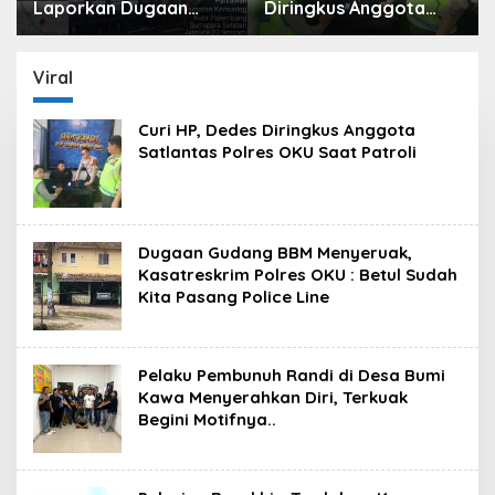
Diringkus Anggota
Pertamina Patra Niaga
Satlantas Polres OKU
Sumbagsel Sebut
Saat Patroli
Terus Optimalkan
Penyaluran BBM
Viral
Subsidi dan Perkuat
Pengawasan di
Curi HP, Dedes Diringkus Anggota
Kabupaten Ogan
Satlantas Polres OKU Saat Patroli
Komering Ulu
Dugaan Gudang BBM Menyeruak,
Kasatreskrim Polres OKU : Betul Sudah
Kita Pasang Police Line
Pelaku Pembunuh Randi di Desa Bumi
Kawa Menyerahkan Diri, Terkuak
Begini Motifnya..