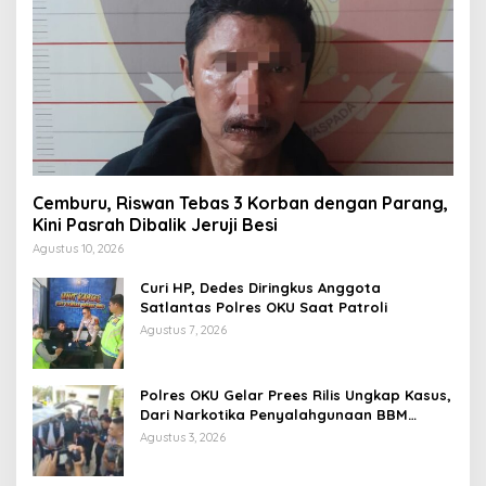
Cemburu, Riswan Tebas 3 Korban dengan Parang,
Kini Pasrah Dibalik Jeruji Besi
Agustus 10, 2026
Curi HP, Dedes Diringkus Anggota
Satlantas Polres OKU Saat Patroli
Agustus 7, 2026
Polres OKU Gelar Prees Rilis Ungkap Kasus,
Dari Narkotika Penyalahgunaan BBM
Hingga Kasus Korupsi
Agustus 3, 2026