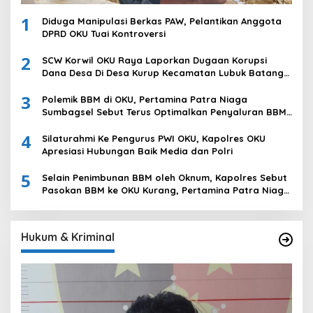
1
Diduga Manipulasi Berkas PAW, Pelantikan Anggota
DPRD OKU Tuai Kontroversi
2
SCW Korwil OKU Raya Laporkan Dugaan Korupsi
Dana Desa Di Desa Kurup Kecamatan Lubuk Batang
Ke Polda Sumsel
3
Polemik BBM di OKU, Pertamina Patra Niaga
Sumbagsel Sebut Terus Optimalkan Penyaluran BBM
Subsidi dan Perkuat Pengawasan di Kabupaten Ogan
4
Komering Ulu
Silaturahmi Ke Pengurus PWI OKU, Kapolres OKU
Apresiasi Hubungan Baik Media dan Polri
5
Selain Penimbunan BBM oleh Oknum, Kapolres Sebut
Pasokan BBM ke OKU Kurang, Pertamina Patra Niaga
Bungkam
Hukum & Kriminal