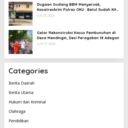
Dugaan Gudang BBM Menyeruak,
Kasatreskrim Polres OKU : Betul Sudah Kita
Pasang Police Line
Juli 23, 2026
Gelar Rekonstruksi Kasus Pembunuhan di
Desa Mendingin, Desi Peragakan 18 Adegan
Juni 17, 2026
Categories
Berita Daerah
Berita Utama
Hukum dan Kriminal
Olahraga
Pendidikan