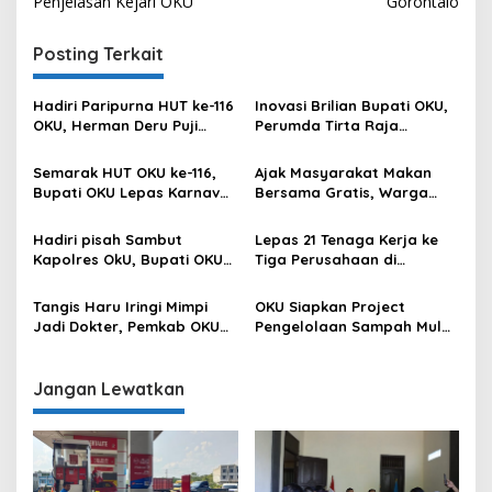
Penjelasan Kejari OKU
Gorontalo
Posting Terkait
Hadiri Paripurna HUT ke-116
Inovasi Brilian Bupati OKU,
OKU, Herman Deru Puji
Perumda Tirta Raja
Kemajuan Bumi Sebimbing
Hadirkan TIRRA DRINK
Sekundang
Mobile Water Purifier
Semarak HUT OKU ke-116,
Ajak Masyarakat Makan
Bupati OKU Lepas Karnaval
Bersama Gratis, Warga
Drum Band Pelajar
Apresiasi Kepedulian Bupati
OKU
Hadiri pisah Sambut
Lepas 21 Tenaga Kerja ke
Kapolres OkU, Bupati OKU
Tiga Perusahaan di
Tegaskan Komitmen
Semarang, Langkah
Kolaborasi untuk Kemajuan
Kongkrit Pemkab OKU
Tangis Haru Iringi Mimpi
OKU Siapkan Project
Daerah
Kurangi Pengangguran
Jadi Dokter, Pemkab OKU
Pengelolaan Sampah Mulai
Hadirkan Harapan Baru
dari Hulu Sampai ke Hilir
bagi Anak Berprestasi dari
Keluarga Kurang Mampu
Jangan Lewatkan