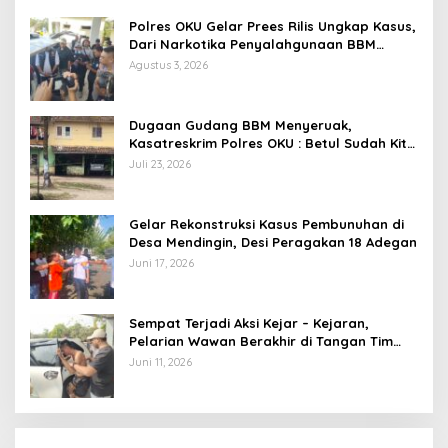
Polres OKU Gelar Prees Rilis Ungkap Kasus,
Dari Narkotika Penyalahgunaan BBM
Hingga Kasus Korupsi
Agustus 3, 2026
Dugaan Gudang BBM Menyeruak,
Kasatreskrim Polres OKU : Betul Sudah Kita
Pasang Police Line
Juli 23, 2026
Gelar Rekonstruksi Kasus Pembunuhan di
Desa Mendingin, Desi Peragakan 18 Adegan
Juni 17, 2026
Sempat Terjadi Aksi Kejar – Kejaran,
Pelarian Wawan Berakhir di Tangan Tim
Opsnal Polsek Lubuk Batang, Kaki
Juni 11, 2026
Tertembus Timah Panas