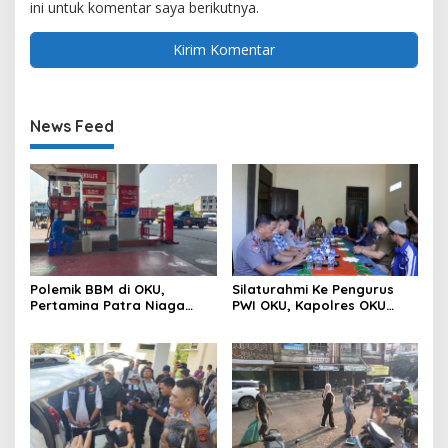
ini untuk komentar saya berikutnya.
News Feed
Polemik BBM di OKU,
Silaturahmi Ke Pengurus
Pertamina Patra Niaga
PWI OKU, Kapolres OKU
Sumbagsel Sebut Terus
Apresiasi Hubungan Baik
Optimalkan Penyaluran
Media dan Polri
BBM Subsidi dan Perkuat
Pengawasan di Kabupaten
Ogan Komering Ulu