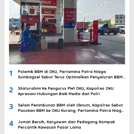
1
Polemik BBM di OKU, Pertamina Patra Niaga
Sumbagsel Sebut Terus Optimalkan Penyaluran BBM
Subsidi dan Perkuat Pengawasan di Kabupaten Ogan
2
Komering Ulu
Silaturahmi Ke Pengurus PWI OKU, Kapolres OKU
Apresiasi Hubungan Baik Media dan Polri
3
Selain Penimbunan BBM oleh Oknum, Kapolres Sebut
Pasokan BBM ke OKU Kurang, Pertamina Patra Niaga
Bungkam
4
Jumat Bersih, Karyawan dan Pedagang Kompak
Percantik Kawasan Pasar Lama