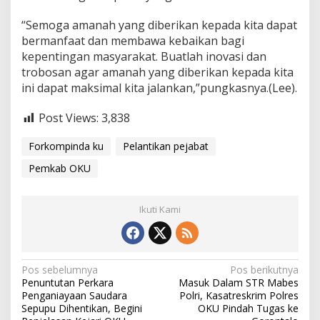
“Semoga amanah yang diberikan kepada kita dapat
bermanfaat dan membawa kebaikan bagi
kepentingan masyarakat. Buatlah inovasi dan
trobosan agar amanah yang diberikan kepada kita
ini dapat maksimal kita jalankan,”pungkasnya.(Lee).
Post Views:
3,838
Forkompinda ku
Pelantikan pejabat
Pemkab OKU
Ikuti Kami
Navigasi
Pos sebelumnya
Pos berikutnya
Penuntutan Perkara
Masuk Dalam STR Mabes
pos
Penganiayaan Saudara
Polri, Kasatreskrim Polres
Sepupu Dihentikan, Begini
OKU Pindah Tugas ke