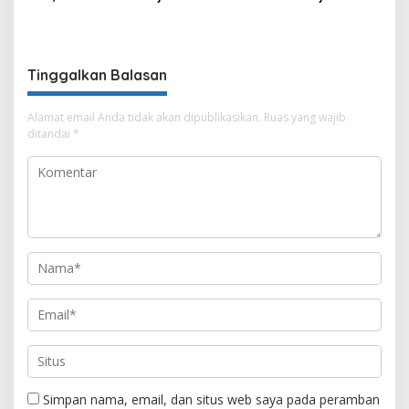
Kemajuan Bumi Sebimbing
Hadirkan TIRRA DRINK
Sekundang
Mobile Water Purifier
Tinggalkan Balasan
Alamat email Anda tidak akan dipublikasikan.
Ruas yang wajib
ditandai
*
Simpan nama, email, dan situs web saya pada peramban