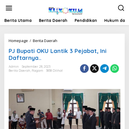
Lewati
ke
konten
Berita Utama
Berita Daerah
Pendidikan
Hukum dan 
PJ
Homepage
/
Berita Daerah
Bupati
PJ Bupati OKU Lantik 3 Pejabat, Ini
OKU
Lantik
Daftarnya..
3
Pejabat,
Admin
September 28, 2023
Berita Daerah
,
Ragam
3838 Dilihat
Ini
Daftarnya..