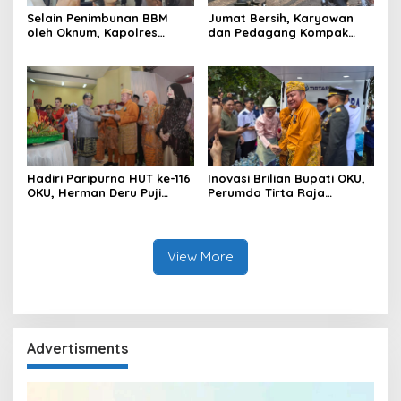
Selain Penimbunan BBM
Jumat Bersih, Karyawan
oleh Oknum, Kapolres
dan Pedagang Kompak
Sebut Pasokan BBM ke OKU
Percantik Kawasan Pasar
Kurang, Pertamina Patra
Lama
Niaga Bungkam
Hadiri Paripurna HUT ke-116
Inovasi Brilian Bupati OKU,
OKU, Herman Deru Puji
Perumda Tirta Raja
Kemajuan Bumi Sebimbing
Hadirkan TIRRA DRINK
Sekundang
Mobile Water Purifier
View More
Advertisments