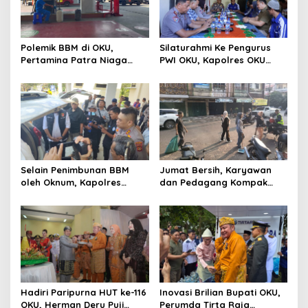
Polemik BBM di OKU,
Silaturahmi Ke Pengurus
Pertamina Patra Niaga
PWI OKU, Kapolres OKU
Sumbagsel Sebut Terus
Apresiasi Hubungan Baik
Optimalkan Penyaluran
Media dan Polri
BBM Subsidi dan Perkuat
Pengawasan di Kabupaten
Ogan Komering Ulu
Selain Penimbunan BBM
Jumat Bersih, Karyawan
oleh Oknum, Kapolres
dan Pedagang Kompak
Sebut Pasokan BBM ke OKU
Percantik Kawasan Pasar
Kurang, Pertamina Patra
Lama
Niaga Bungkam
Hadiri Paripurna HUT ke-116
Inovasi Brilian Bupati OKU,
OKU, Herman Deru Puji
Perumda Tirta Raja