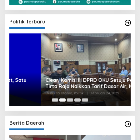
Politik Terbaru
Clear, Komisi III DPRD OKU Setuju Perumda
U
Tirta Raja Naikkan Tarif Dasar Air, Namun
S
Bersyarat
I
Di Berita Utama, Politik
|
Februari 24, 2025
Di
Berita Daerah