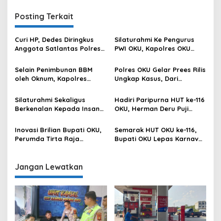
Posting Terkait
Curi HP, Dedes Diringkus
Silaturahmi Ke Pengurus
Anggota Satlantas Polres
PWI OKU, Kapolres OKU
OKU Saat Patroli
Apresiasi Hubungan Baik
Media dan Polri
Selain Penimbunan BBM
Polres OKU Gelar Prees Rilis
oleh Oknum, Kapolres
Ungkap Kasus, Dari
Sebut Pasokan BBM ke OKU
Narkotika Penyalahgunaan
Kurang, Pertamina Patra
BBM Hingga Kasus Korupsi
Silaturahmi Sekaligus
Hadiri Paripurna HUT ke-116
Niaga Bungkam
Berkenalan Kepada Insan
OKU, Herman Deru Puji
Pers, Kapolres OKU Ajak
Kemajuan Bumi Sebimbing
Puluhan Wartawan Ngopi
Sekundang
Inovasi Brilian Bupati OKU,
Semarak HUT OKU ke-116,
Bareng
Perumda Tirta Raja
Bupati OKU Lepas Karnaval
Hadirkan TIRRA DRINK
Drum Band Pelajar
Mobile Water Purifier
Jangan Lewatkan