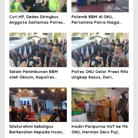
Curi HP, Dedes Diringkus
Polemik BBM di OKU,
Anggota Satlantas Polres
Pertamina Patra Niaga
OKU Saat Patroli
Sumbagsel Sebut Terus
Optimalkan Penyaluran
BBM Subsidi dan Perkuat
Pengawasan di Kabupaten
Ogan Komering Ulu
Selain Penimbunan BBM
Polres OKU Gelar Prees Rilis
oleh Oknum, Kapolres
Ungkap Kasus, Dari
Sebut Pasokan BBM ke OKU
Narkotika Penyalahgunaan
Kurang, Pertamina Patra
BBM Hingga Kasus Korupsi
Niaga Bungkam
Silaturahmi Sekaligus
Hadiri Paripurna HUT ke-116
Berkenalan Kepada Insan
OKU, Herman Deru Puji
Pers, Kapolres OKU Ajak
Kemajuan Bumi Sebimbing