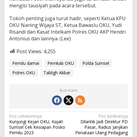
mengisi tausiyah pada acara tersebut.
Tokoh penting juga turut hadir, seperti Ketua KPU
OKU Naning Wijaya ST, Ketua Bawaslu OKU, Yudi
Risandi dan Kasat Intelkam Polres OKU AKP Hendri
Antonius dan lainnya. (Lee)
Post Views:
4,255
Pemilu damai
Pemkab OKU
Polda Sumsel
Polres OKU
Tabligh Akbar
Ikuti Kami
Navigasi
Pos sebelumnya
Pos berikutnya
Kunjungi Kejari OKU, Kajati
Dilantik Jadi Direktur PD
pos
Sumsel Cek Kesiapan Posko
Pasar, Radius Janjikan
Pemilu 2023
Penataan Ulang Pedagang