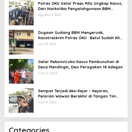
Polres OKU Gelar Prees Rilis Ungkap Kasus,
Dari Narkotika Penyalahgunaan BBM
Hingga Kasus Korupsi
Agustus 3, 2026
Dugaan Gudang BBM Menyeruak,
Kasatreskrim Polres OKU : Betul Sudah Kita
Pasang Police Line
Juli 23, 2026
Gelar Rekonstruksi Kasus Pembunuhan di
Desa Mendingin, Desi Peragakan 18 Adegan
Juni 17, 2026
Sempat Terjadi Aksi Kejar – Kejaran,
Pelarian Wawan Berakhir di Tangan Tim
Opsnal Polsek Lubuk Batang, Kaki
Juni 11, 2026
Tertembus Timah Panas
Categories