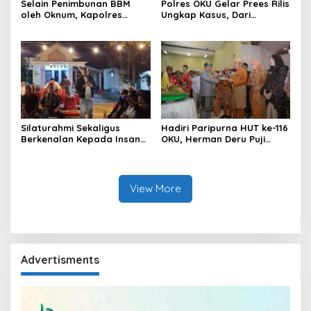
Selain Penimbunan BBM
Polres OKU Gelar Prees Rilis
oleh Oknum, Kapolres
Ungkap Kasus, Dari
Sebut Pasokan BBM ke OKU
Narkotika Penyalahgunaan
Kurang, Pertamina Patra
BBM Hingga Kasus Korupsi
Niaga Bungkam
Silaturahmi Sekaligus
Hadiri Paripurna HUT ke-116
Berkenalan Kepada Insan
OKU, Herman Deru Puji
Pers, Kapolres OKU Ajak
Kemajuan Bumi Sebimbing
Puluhan Wartawan Ngopi
Sekundang
Bareng
View More
Advertisments