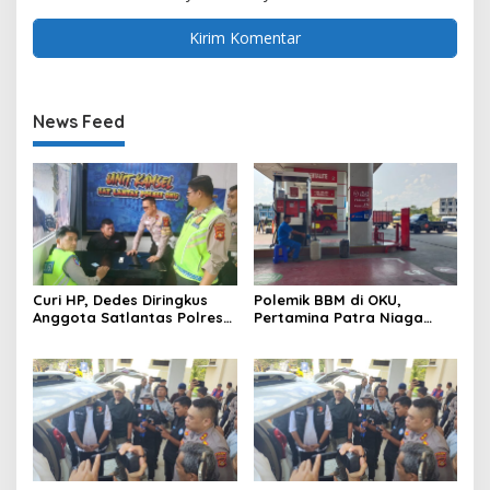
News Feed
Curi HP, Dedes Diringkus
Polemik BBM di OKU,
Anggota Satlantas Polres
Pertamina Patra Niaga
OKU Saat Patroli
Sumbagsel Sebut Terus
Optimalkan Penyaluran
BBM Subsidi dan Perkuat
Pengawasan di Kabupaten
Ogan Komering Ulu