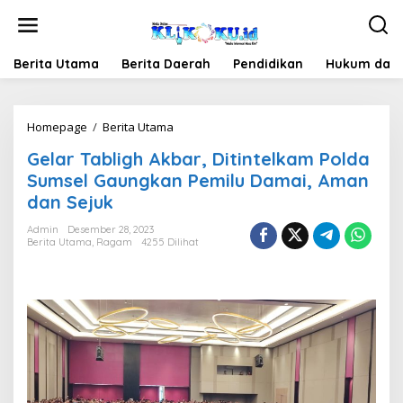
Lewati
ke
konten
Berita Utama
Berita Daerah
Pendidikan
Hukum dan 
Gelar
Homepage
/
Berita Utama
Tabligh
Gelar Tabligh Akbar, Ditintelkam Polda
Akbar,
Ditintelkam
Sumsel Gaungkan Pemilu Damai, Aman
Polda
dan Sejuk
Sumsel
Gaungkan
Admin
Desember 28, 2023
Pemilu
Berita Utama
,
Ragam
4255 Dilihat
Damai,
Aman
dan
Sejuk