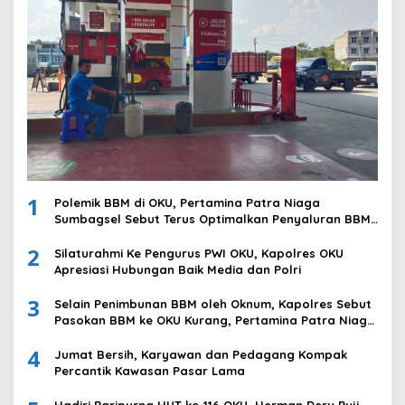
1
Polemik BBM di OKU, Pertamina Patra Niaga
Sumbagsel Sebut Terus Optimalkan Penyaluran BBM
Subsidi dan Perkuat Pengawasan di Kabupaten Ogan
2
Komering Ulu
Silaturahmi Ke Pengurus PWI OKU, Kapolres OKU
Apresiasi Hubungan Baik Media dan Polri
3
Selain Penimbunan BBM oleh Oknum, Kapolres Sebut
Pasokan BBM ke OKU Kurang, Pertamina Patra Niaga
Bungkam
4
Jumat Bersih, Karyawan dan Pedagang Kompak
Percantik Kawasan Pasar Lama