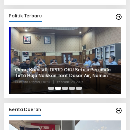
Politik Terbaru
Clear, Komisi III DPRD OKU Setuju Perumda
U
Tirta Raja Naikkan Tarif Dasar Air, Namun
S
Bersyarat
I
Di Berita Utama, Politik
|
Februari 24, 2025
Di
Berita Daerah