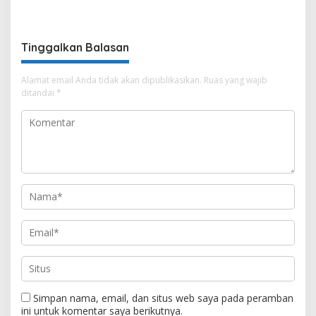
Puluhan Wartawan Ngopi
Sekundang
Bareng
Tinggalkan Balasan
Alamat email Anda tidak akan dipublikasikan.
Ruas yang wajib
ditandai
*
Simpan nama, email, dan situs web saya pada peramban
ini untuk komentar saya berikutnya.