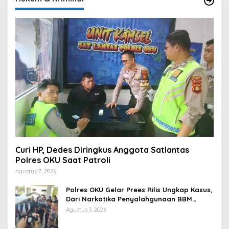
Curi HP, Dedes Diringkus Anggota Satlantas
Polres OKU Saat Patroli
Agustus 7, 2026
Polres OKU Gelar Prees Rilis Ungkap Kasus,
Dari Narkotika Penyalahgunaan BBM
Hingga Kasus Korupsi
Agustus 3, 2026