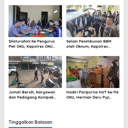
Dana Desa Di Desa Kurup
Sumbagsel Sebut Terus
Kecamatan Lubuk Batang
Optimalkan Penyaluran
Ke Polda Sumsel
BBM Subsidi dan Perkuat
Pengawasan di Kabupaten
Ogan Komering Ulu
Silaturahmi Ke Pengurus
Selain Penimbunan BBM
PWI OKU, Kapolres OKU
oleh Oknum, Kapolres
Apresiasi Hubungan Baik
Sebut Pasokan BBM ke OKU
Media dan Polri
Kurang, Pertamina Patra
Niaga Bungkam
Jumat Bersih, Karyawan
Hadiri Paripurna HUT ke-116
dan Pedagang Kompak
OKU, Herman Deru Puji
Percantik Kawasan Pasar
Kemajuan Bumi Sebimbing
Lama
Sekundang
Tinggalkan Balasan