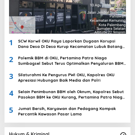
1
SCW Korwil OKU Raya Laporkan Dugaan Korupsi
Dana Desa Di Desa Kurup Kecamatan Lubuk Batang
Ke Polda Sumsel
2
Polemik BBM di OKU, Pertamina Patra Niaga
Sumbagsel Sebut Terus Optimalkan Penyaluran BBM
Subsidi dan Perkuat Pengawasan di Kabupaten Ogan
3
Komering Ulu
Silaturahmi Ke Pengurus PWI OKU, Kapolres OKU
Apresiasi Hubungan Baik Media dan Polri
4
Selain Penimbunan BBM oleh Oknum, Kapolres Sebut
Pasokan BBM ke OKU Kurang, Pertamina Patra Niaga
Bungkam
5
Jumat Bersih, Karyawan dan Pedagang Kompak
Percantik Kawasan Pasar Lama
Hukum & Kriminal