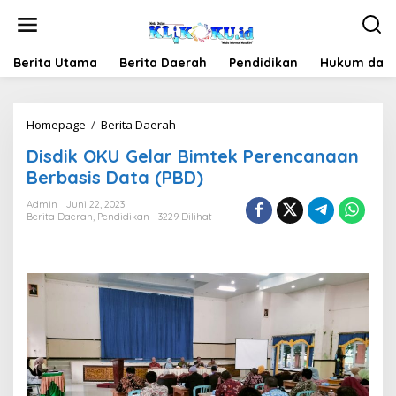
Lewati
ke
konten
Berita Utama
Berita Daerah
Pendidikan
Hukum dan 
Disdik
Homepage
/
Berita Daerah
OKU
Disdik OKU Gelar Bimtek Perencanaan
Gelar
Bimtek
Berbasis Data (PBD)
Perencanaan
Berbasis
Admin
Juni 22, 2023
Berita Daerah
,
Pendidikan
3229 Dilihat
Data
(PBD)