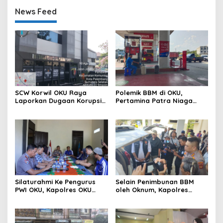
News Feed
SCW Korwil OKU Raya
Polemik BBM di OKU,
Laporkan Dugaan Korupsi
Pertamina Patra Niaga
Dana Desa Di Desa Kurup
Sumbagsel Sebut Terus
Kecamatan Lubuk Batang
Optimalkan Penyaluran
Ke Polda Sumsel
BBM Subsidi dan Perkuat
Pengawasan di Kabupaten
Ogan Komering Ulu
Silaturahmi Ke Pengurus
Selain Penimbunan BBM
PWI OKU, Kapolres OKU
oleh Oknum, Kapolres
Apresiasi Hubungan Baik
Sebut Pasokan BBM ke OKU
Media dan Polri
Kurang, Pertamina Patra
Niaga Bungkam