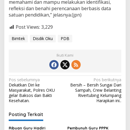
memahami dan mampu melakukan identifikasi,
refleksi dan benahi perencanaan berbasis data
satuan pendidikan,” jelasnya.(jpn)
Post Views:
3,229
Bimtek
Disdik Oku
PDB
Ikuti Kami
Navigasi
Pos sebelumnya
Pos berikutnya
Dekatkan Diri ke
Bersih – Bersih Sungai Dari
pos
Masyarakat, Polres OKU
Sampah, Crew Belanting
gelar Baksos dan Bakti
Rivertubing Kelumpang
Kesehatan.
Harapkan ini..
Posting Terkait
Ribuan Guru Hadiri
Pembunuh Guru PPPK