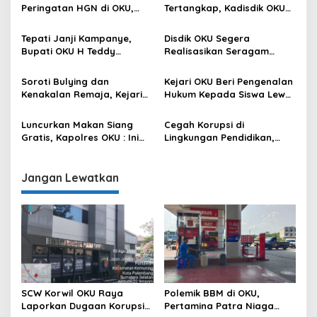
Peringatan HGN di OKU,
Tertangkap, Kadisdik OKU
Teddy : Kami Ingin
Ucapkan Terima Kasih
Memastikan Pelayanan
Kepada Polres OKU
Tepati Janji Kampanye,
Disdik OKU Segera
Pendidikan Bisa
Bupati OKU H Teddy
Realisasikan Seragam
Tersampaikan dengan Baik
Meilwansyah Salurkan
Sekolah Gartis Bagi 12.000
Seragam Sekolah Gratis
Siswa
Soroti Bulying dan
Kejari OKU Beri Pengenalan
Kenakalan Remaja, Kejari
Hukum Kepada Siswa Lewat
OKU Beri Penerangan
Jaksa Masuk Sekolah
Hukum Kepada Kepala
Luncurkan Makan Siang
Cegah Korupsi di
Sekolah SMP se OKU
Gratis, Kapolres OKU : Ini
Lingkungan Pendidikan,
Wujud Nyata Mendukung
Kajari OKU Beri Penyuluhan
Program Presiden RI dan
Hukum Kepada MKKS
Mewujudkan Generasi
Jangan Lewatkan
Indonesia yang Berkualitas
SCW Korwil OKU Raya
Polemik BBM di OKU,
Laporkan Dugaan Korupsi
Pertamina Patra Niaga