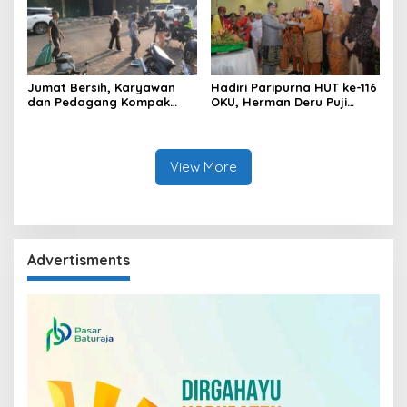
Jumat Bersih, Karyawan
Hadiri Paripurna HUT ke-116
dan Pedagang Kompak
OKU, Herman Deru Puji
Percantik Kawasan Pasar
Kemajuan Bumi Sebimbing
Lama
Sekundang
View More
Advertisments