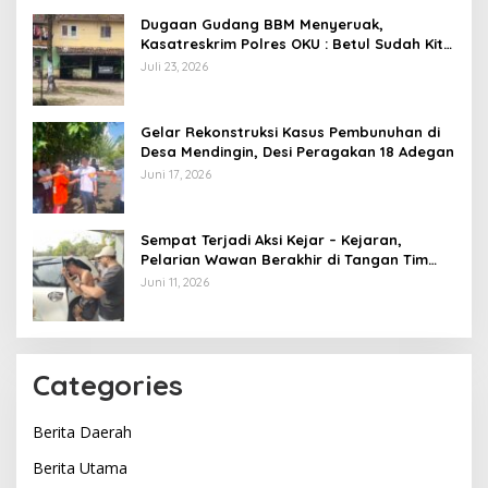
Dugaan Gudang BBM Menyeruak,
Kasatreskrim Polres OKU : Betul Sudah Kita
Pasang Police Line
Juli 23, 2026
Gelar Rekonstruksi Kasus Pembunuhan di
Desa Mendingin, Desi Peragakan 18 Adegan
Juni 17, 2026
Sempat Terjadi Aksi Kejar – Kejaran,
Pelarian Wawan Berakhir di Tangan Tim
Opsnal Polsek Lubuk Batang, Kaki
Juni 11, 2026
Tertembus Timah Panas
Categories
Berita Daerah
Berita Utama