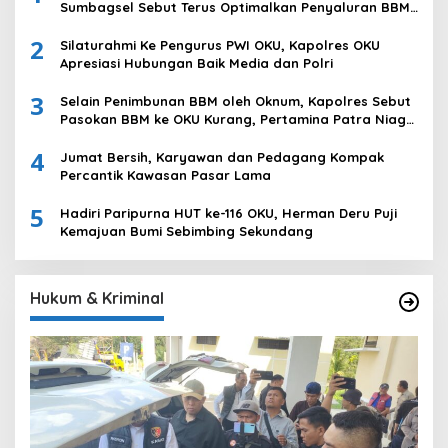
Sumbagsel Sebut Terus Optimalkan Penyaluran BBM
Subsidi dan Perkuat Pengawasan di Kabupaten Ogan
2
Komering Ulu
Silaturahmi Ke Pengurus PWI OKU, Kapolres OKU
Apresiasi Hubungan Baik Media dan Polri
3
Selain Penimbunan BBM oleh Oknum, Kapolres Sebut
Pasokan BBM ke OKU Kurang, Pertamina Patra Niaga
Bungkam
4
Jumat Bersih, Karyawan dan Pedagang Kompak
Percantik Kawasan Pasar Lama
5
Hadiri Paripurna HUT ke-116 OKU, Herman Deru Puji
Kemajuan Bumi Sebimbing Sekundang
Hukum & Kriminal