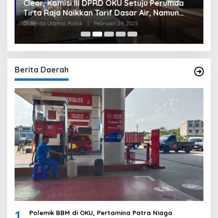
Clear, Komisi III DPRD OKU Setuju Perumda
U
Tirta Raja Naikkan Tarif Dasar Air, Namun
S
Bersyarat
I
Di Berita Utama, Politik
|
Februari 24, 2025
Di
Berita Daerah
1
Polemik BBM di OKU, Pertamina Patra Niaga