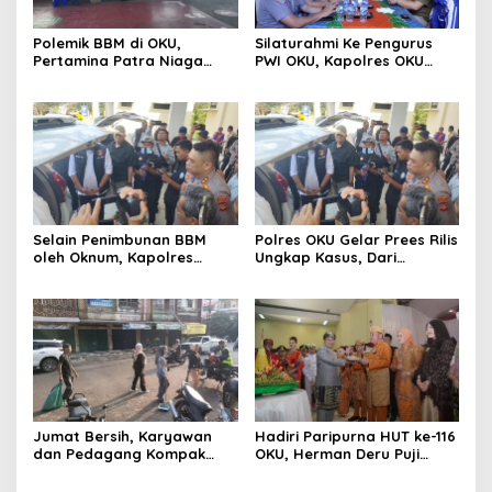
Polemik BBM di OKU,
Silaturahmi Ke Pengurus
Pertamina Patra Niaga
PWI OKU, Kapolres OKU
Sumbagsel Sebut Terus
Apresiasi Hubungan Baik
Optimalkan Penyaluran
Media dan Polri
BBM Subsidi dan Perkuat
Pengawasan di Kabupaten
Ogan Komering Ulu
Selain Penimbunan BBM
Polres OKU Gelar Prees Rilis
oleh Oknum, Kapolres
Ungkap Kasus, Dari
Sebut Pasokan BBM ke OKU
Narkotika Penyalahgunaan
Kurang, Pertamina Patra
BBM Hingga Kasus Korupsi
Niaga Bungkam
Jumat Bersih, Karyawan
Hadiri Paripurna HUT ke-116
dan Pedagang Kompak
OKU, Herman Deru Puji
Percantik Kawasan Pasar
Kemajuan Bumi Sebimbing
Lama
Sekundang