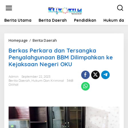
Lewati
ke
konten
Berita Utama
Berita Daerah
Pendidikan
Hukum dan 
Berkas
Homepage
/
Berita Daerah
Perkara
Berkas Perkara dan Tersangka
dan
Tersangka
Penyalahgunaan BBM Dilimpahkan ke
Penyalahgunaan
Kejaksaan Negeri OKU
BBM
Dilimpahkan
ke
Admin
September 22, 2023
Berita Daerah
,
Hukum Dan Kriminal
Kejaksaan
3468
Dilihat
Negeri
OKU