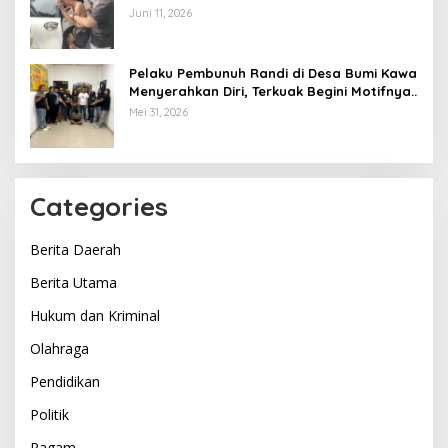
Opsnal Polsek Lubuk Batang, Kaki
Juni 11, 2026
Tertembus Timah Panas
Pelaku Pembunuh Randi di Desa Bumi Kawa
Menyerahkan Diri, Terkuak Begini Motifnya..
Mei 31, 2026
Categories
Berita Daerah
Berita Utama
Hukum dan Kriminal
Olahraga
Pendidikan
Politik
Ragam