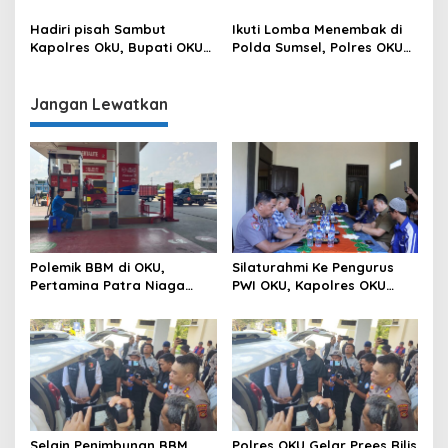
Sambangi Beberapa Polsek
Polres OKU : Betul Sudah
dan Forkompimda
Kita Pasang Police Line
Hadiri pisah Sambut
Ikuti Lomba Menembak di
Kapolres OkU, Bupati OKU
Polda Sumsel, Polres OKU
Tegaskan Komitmen
Kirim 6 Perwakilan
Kolaborasi untuk Kemajuan
Daerah
Jangan Lewatkan
Polemik BBM di OKU,
Silaturahmi Ke Pengurus
Pertamina Patra Niaga
PWI OKU, Kapolres OKU
Sumbagsel Sebut Terus
Apresiasi Hubungan Baik
Optimalkan Penyaluran
Media dan Polri
BBM Subsidi dan Perkuat
Pengawasan di Kabupaten
Ogan Komering Ulu
Selain Penimbunan BBM
Polres OKU Gelar Prees Rilis