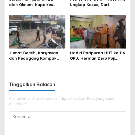
oleh Oknum, Kapolres
Ungkap Kasus, Dari
Sebut Pasokan BBM ke OKU
Narkotika Penyalahgunaan
Kurang, Pertamina Patra
BBM Hingga Kasus Korupsi
Niaga Bungkam
Jumat Bersih, Karyawan
Hadiri Paripurna HUT ke-116
dan Pedagang Kompak
OKU, Herman Deru Puji
Percantik Kawasan Pasar
Kemajuan Bumi Sebimbing
Lama
Sekundang
Tinggalkan Balasan
Alamat email Anda tidak akan dipublikasikan.
Ruas yang wajib
ditandai
*