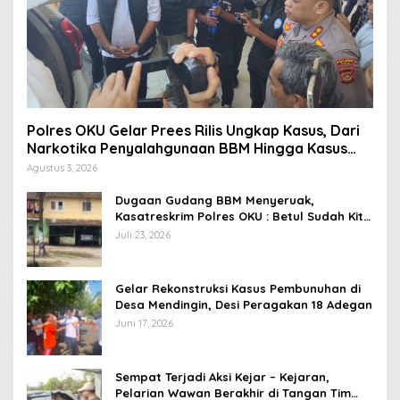
Polres OKU Gelar Prees Rilis Ungkap Kasus, Dari
Narkotika Penyalahgunaan BBM Hingga Kasus
Korupsi
Agustus 3, 2026
Dugaan Gudang BBM Menyeruak,
Kasatreskrim Polres OKU : Betul Sudah Kita
Pasang Police Line
Juli 23, 2026
Gelar Rekonstruksi Kasus Pembunuhan di
Desa Mendingin, Desi Peragakan 18 Adegan
Juni 17, 2026
Sempat Terjadi Aksi Kejar – Kejaran,
Pelarian Wawan Berakhir di Tangan Tim