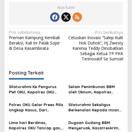
Ikuti Kami
Navigasi
Pos sebelumnya
Pos berikutnya
Preman Kampung Kembali
Cetuskan Inovasi “Salep Kulit
pos
Beraksi, Kali ini Palak Sopir
Hok Duhok”, HJ Zwesty
di Desa Kasambirata
Karenia Teddy Dinobatkan
Sebagai Ketua TP PKK
Terinovatif Se Sumsel
Posting Terkait
Silaturahmi Ke Pengurus
Selain Penimbunan BBM
PWI OKU, Kapolres OKU
oleh Oknum, Kapolres
Apresiasi Hubungan Baik
Sebut Pasokan BBM ke OKU
Media dan Polri
Kurang, Pertamina Patra
Polres OKU Gelar Prees Rilis
Silaturahmi Sekaligus
Niaga Bungkam
Ungkap Kasus, Dari
Berkenalan Kepada Insan
Narkotika Penyalahgunaan
Pers, Kapolres OKU Ajak
BBM Hingga Kasus Korupsi
Puluhan Wartawan Ngopi
Lima hari Berdinas,
Dugaan Gudang BBM
Bareng
Kapolres OKU Tancap gas,
Menyeruak, Kasatreskrim