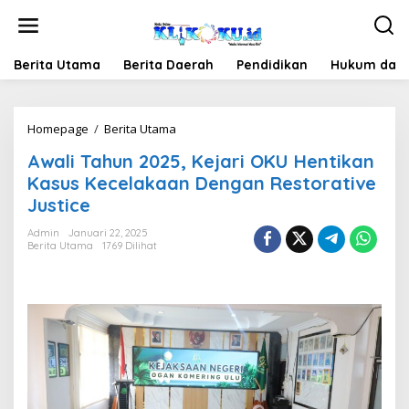
Lewati
ke
konten
Berita Utama
Berita Daerah
Pendidikan
Hukum dan 
Awali
Homepage
/
Berita Utama
Tahun
Awali Tahun 2025, Kejari OKU Hentikan
2025,
Kejari
Kasus Kecelakaan Dengan Restorative
OKU
Justice
Hentikan
Kasus
Admin
Januari 22, 2025
Kecelakaan
Berita Utama
1769 Dilihat
Dengan
Restorative
Justice