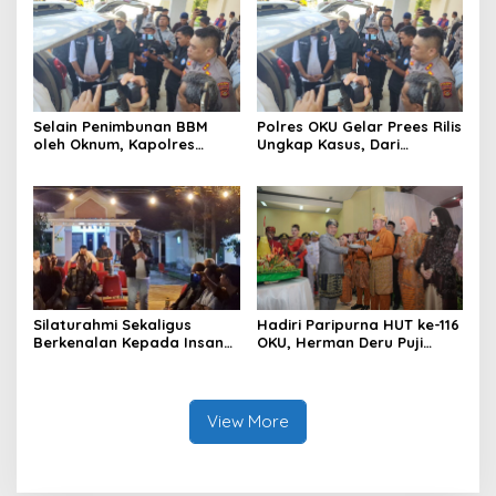
Pengawasan di Kabupaten
Ogan Komering Ulu
Selain Penimbunan BBM
Polres OKU Gelar Prees Rilis
oleh Oknum, Kapolres
Ungkap Kasus, Dari
Sebut Pasokan BBM ke OKU
Narkotika Penyalahgunaan
Kurang, Pertamina Patra
BBM Hingga Kasus Korupsi
Niaga Bungkam
Silaturahmi Sekaligus
Hadiri Paripurna HUT ke-116
Berkenalan Kepada Insan
OKU, Herman Deru Puji
Pers, Kapolres OKU Ajak
Kemajuan Bumi Sebimbing
Puluhan Wartawan Ngopi
Sekundang
Bareng
View More