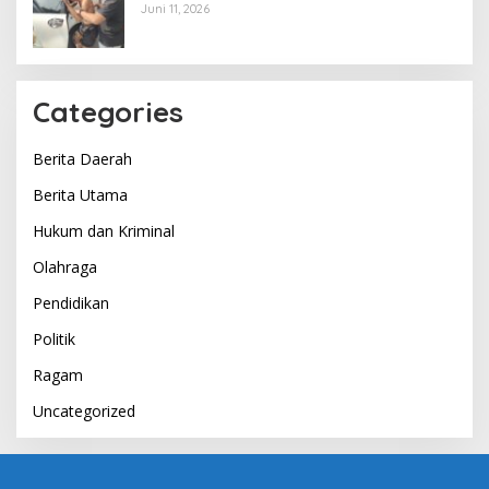
Opsnal Polsek Lubuk Batang, Kaki
Juni 11, 2026
Tertembus Timah Panas
Categories
Berita Daerah
Berita Utama
Hukum dan Kriminal
Olahraga
Pendidikan
Politik
Ragam
Uncategorized