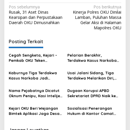
Navigasi
Pos sebelumnya
Pos berikutnya
Rusak, 31 Aset Dinas
Kinerja Polres OKU Dinilai
pos
Kearsipan dan Perpustakaan
Lamban, Puluhan Massa
Daerah OKU Dimusnahkan
Gelar Aksi di Halaman
Mapolres OKU
Posting Terkait
Cegah Sengketa, Kejari –
Pelarian Berakhir,
Pemkab OKU Teken
Terdakwa Kasus Narkoba
Kerjasama Percepatan
yang Kabur Kembali di
Sertifikat Tanah Wakaf
Tangkap di Ogan Ilir
Kaburnya Tiga Terdakwa
Usai Jalani Sidang, Tiga
Kasus Narkoba Jadi
Terdakwa Melarikan Diri,
Pertanyaan Publik,
Terobos Pengawal Lompat
Pengawalan Sudah Sesuai
Dari Mobil Tahanan
Nama Pejabatnya Dicatut
Dugaan Korupsi APBD
SOP???
Oknum Penipu, Kasi Intelijen
Sekretariat DPRD Naik ke
Kejari OKU Bantah Keras
Penyidikan, Tim Kejari OKU
Akan Ambil Beberapa
Kejari OKU Beri Wejangan
Sosialisasi Penerangan
Langkah, ini Penjelasannya
Bimtek Aplikasi Jaga Desa
Hukum di Kantor Camat
Kepada 12 Kades se
Baturaja Barat, ini
Sekecamatan
Penjelasan Kasi Intel Kejari
Pengandonan
OKU
Jangan Lewatkan