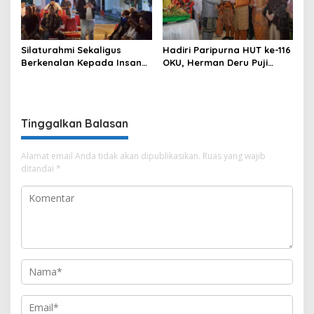
Silaturahmi Sekaligus
Hadiri Paripurna HUT ke-116
Berkenalan Kepada Insan
OKU, Herman Deru Puji
Pers, Kapolres OKU Ajak
Kemajuan Bumi Sebimbing
Puluhan Wartawan Ngopi
Sekundang
Bareng
Tinggalkan Balasan
Alamat email Anda tidak akan dipublikasikan.
Ruas yang wajib
ditandai
*