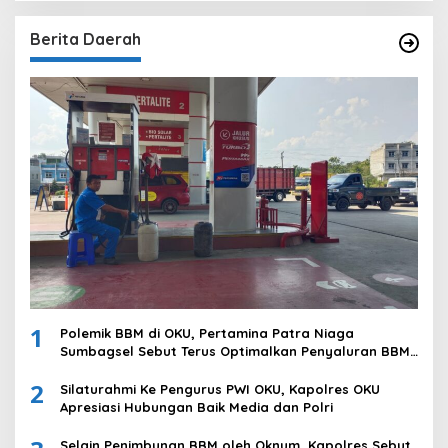
Berita Daerah
1
Polemik BBM di OKU, Pertamina Patra Niaga
Sumbagsel Sebut Terus Optimalkan Penyaluran BBM
Subsidi dan Perkuat Pengawasan di Kabupaten Ogan
2
Komering Ulu
Silaturahmi Ke Pengurus PWI OKU, Kapolres OKU
Apresiasi Hubungan Baik Media dan Polri
Selain Penimbunan BBM oleh Oknum, Kapolres Sebut