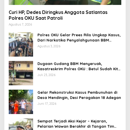
Curi HP, Dedes Diringkus Anggota Satlantas
Polres OKU Saat Patroli
Agustus 7, 2026
Polres OKU Gelar Prees Rilis Ungkap Kasus,
Dari Narkotika Penyalahgunaan BBM
Hingga Kasus Korupsi
Agustus 3, 2026
Dugaan Gudang BBM Menyeruak,
Kasatreskrim Polres OKU : Betul Sudah Kita
Pasang Police Line
Juli 23, 2026
Gelar Rekonstruksi Kasus Pembunuhan di
Desa Mendingin, Desi Peragakan 18 Adegan
Juni 17, 2026
Sempat Terjadi Aksi Kejar – Kejaran,
Pelarian Wawan Berakhir di Tangan Tim