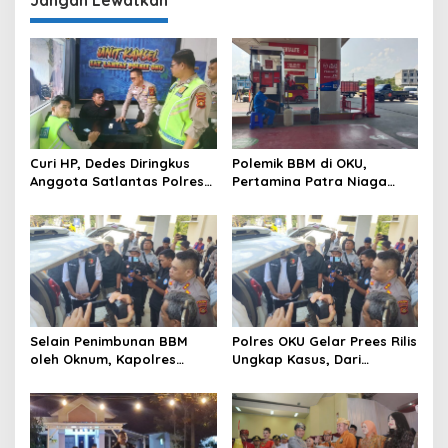
Curi HP, Dedes Diringkus
Polemik BBM di OKU,
Anggota Satlantas Polres
Pertamina Patra Niaga
OKU Saat Patroli
Sumbagsel Sebut Terus
Optimalkan Penyaluran
BBM Subsidi dan Perkuat
Pengawasan di Kabupaten
Ogan Komering Ulu
Selain Penimbunan BBM
Polres OKU Gelar Prees Rilis
oleh Oknum, Kapolres
Ungkap Kasus, Dari
Sebut Pasokan BBM ke OKU
Narkotika Penyalahgunaan
Kurang, Pertamina Patra
BBM Hingga Kasus Korupsi
Niaga Bungkam