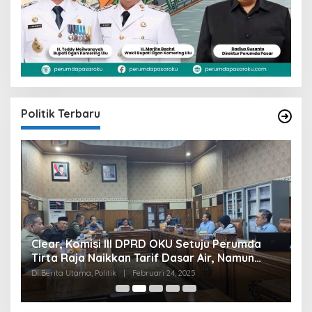
Politik Terbaru
Clear, Komisi III DPRD OKU Setuju Perumda
U
Tirta Raja Naikkan Tarif Dasar Air, Namun
S
Bersyarat
I
Di Berita Utama, Politik
|
Februari 24, 2025
Di