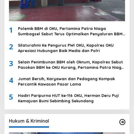
1
Polemik BBM di OKU, Pertamina Patra Niaga
Sumbagsel Sebut Terus Optimalkan Penyaluran BBM
Subsidi dan Perkuat Pengawasan di Kabupaten Ogan
2
Komering Ulu
Silaturahmi Ke Pengurus PWI OKU, Kapolres OKU
Apresiasi Hubungan Baik Media dan Polri
3
Selain Penimbunan BBM oleh Oknum, Kapolres Sebut
Pasokan BBM ke OKU Kurang, Pertamina Patra Niaga
Bungkam
4
Jumat Bersih, Karyawan dan Pedagang Kompak
Percantik Kawasan Pasar Lama
5
Hadiri Paripurna HUT ke-116 OKU, Herman Deru Puji
Kemajuan Bumi Sebimbing Sekundang
Hukum & Kriminal