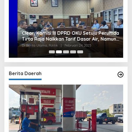
Clear, Komisi III DPRD OKU Setuju Perumda
U
Tirta Raja Naikkan Tarif Dasar Air, Namun
S
Bersyarat
I
Di Berita Utama, Politik
|
Februari 24, 2025
Di
Berita Daerah