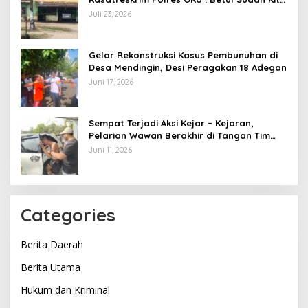
Pasang Police Line
Juli 23, 2026
Gelar Rekonstruksi Kasus Pembunuhan di
Desa Mendingin, Desi Peragakan 18 Adegan
Juni 17, 2026
Sempat Terjadi Aksi Kejar – Kejaran,
Pelarian Wawan Berakhir di Tangan Tim
Opsnal Polsek Lubuk Batang, Kaki
Juni 11, 2026
Tertembus Timah Panas
Categories
Berita Daerah
Berita Utama
Hukum dan Kriminal