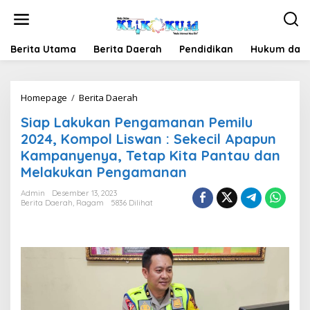
Lewati
ke
konten
Berita Utama
Berita Daerah
Pendidikan
Hukum dan 
Siap
Homepage
/
Berita Daerah
Lakukan
Siap Lakukan Pengamanan Pemilu
Pengamanan
Pemilu
2024, Kompol Liswan : Sekecil Apapun
2024,
Kampanyenya, Tetap Kita Pantau dan
Kompol
Melakukan Pengamanan
Liswan
:
Admin
Desember 13, 2023
Sekecil
Berita Daerah
,
Ragam
5836 Dilihat
Apapun
Kampanyenya,
Tetap
Kita
Pantau
dan
Melakukan
Pengamanan