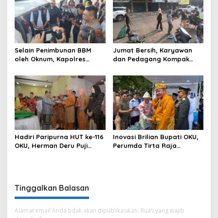
Pengawasan di Kabupaten
Ogan Komering Ulu
Selain Penimbunan BBM
Jumat Bersih, Karyawan
oleh Oknum, Kapolres
dan Pedagang Kompak
Sebut Pasokan BBM ke OKU
Percantik Kawasan Pasar
Kurang, Pertamina Patra
Lama
Niaga Bungkam
Hadiri Paripurna HUT ke-116
Inovasi Brilian Bupati OKU,
OKU, Herman Deru Puji
Perumda Tirta Raja
Kemajuan Bumi Sebimbing
Hadirkan TIRRA DRINK
Sekundang
Mobile Water Purifier
Tinggalkan Balasan
Alamat email Anda tidak akan dipublikasikan.
Ruas yang wajib