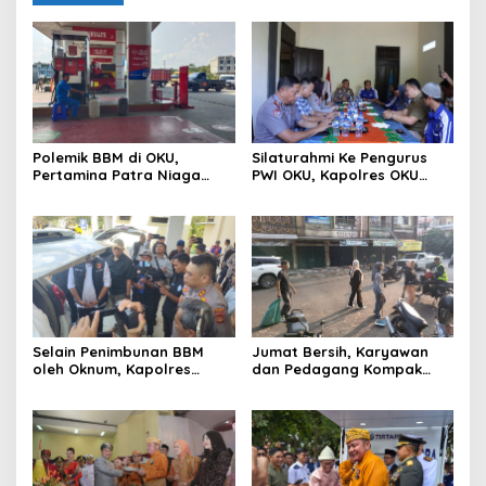
Polemik BBM di OKU,
Silaturahmi Ke Pengurus
Pertamina Patra Niaga
PWI OKU, Kapolres OKU
Sumbagsel Sebut Terus
Apresiasi Hubungan Baik
Optimalkan Penyaluran
Media dan Polri
BBM Subsidi dan Perkuat
Pengawasan di Kabupaten
Ogan Komering Ulu
Selain Penimbunan BBM
Jumat Bersih, Karyawan
oleh Oknum, Kapolres
dan Pedagang Kompak
Sebut Pasokan BBM ke OKU
Percantik Kawasan Pasar
Kurang, Pertamina Patra
Lama
Niaga Bungkam