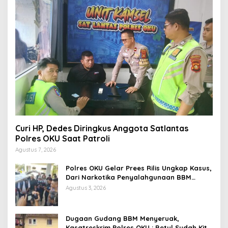
Curi HP, Dedes Diringkus Anggota Satlantas
Polres OKU Saat Patroli
Agustus 7, 2026
Polres OKU Gelar Prees Rilis Ungkap Kasus,
Dari Narkotika Penyalahgunaan BBM
Hingga Kasus Korupsi
Agustus 3, 2026
Dugaan Gudang BBM Menyeruak,
Kasatreskrim Polres OKU : Betul Sudah Kita