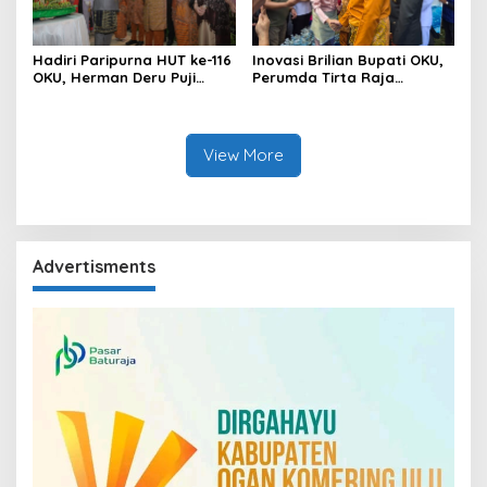
Hadiri Paripurna HUT ke-116
Inovasi Brilian Bupati OKU,
OKU, Herman Deru Puji
Perumda Tirta Raja
Kemajuan Bumi Sebimbing
Hadirkan TIRRA DRINK
Sekundang
Mobile Water Purifier
View More
Advertisments