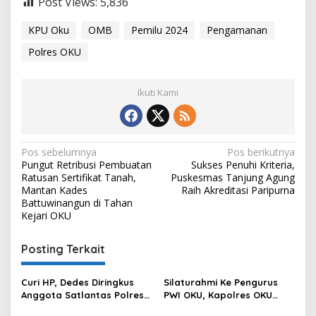
Post Views:
5,836
KPU Oku
OMB
Pemilu 2024
Pengamanan
Polres OKU
Ikuti Kami
Navigasi
Pos sebelumnya
Pos berikutnya
Pungut Retribusi Pembuatan
Sukses Penuhi Kriteria,
pos
Ratusan Sertifikat Tanah,
Puskesmas Tanjung Agung
Mantan Kades
Raih Akreditasi Paripurna
Battuwinangun di Tahan
Kejari OKU
Posting Terkait
Curi HP, Dedes Diringkus
Silaturahmi Ke Pengurus
Anggota Satlantas Polres
PWI OKU, Kapolres OKU
OKU Saat Patroli
Apresiasi Hubungan Baik