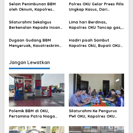
Media dan Polri
Selain Penimbunan BBM
Polres OKU Gelar Prees Rilis
oleh Oknum, Kapolres
Ungkap Kasus, Dari
Sebut Pasokan BBM ke OKU
Narkotika Penyalahgunaan
Kurang, Pertamina Patra
BBM Hingga Kasus Korupsi
Silaturahmi Sekaligus
Lima hari Berdinas,
Niaga Bungkam
Berkenalan Kepada Insan
Kapolres OKU Tancap gas,
Pers, Kapolres OKU Ajak
Sambangi Beberapa Polsek
Puluhan Wartawan Ngopi
dan Forkompimda
Dugaan Gudang BBM
Hadiri pisah Sambut
Bareng
Menyeruak, Kasatreskrim
Kapolres OkU, Bupati OKU
Polres OKU : Betul Sudah
Tegaskan Komitmen
Kita Pasang Police Line
Kolaborasi untuk Kemajuan
Daerah
Jangan Lewatkan
Polemik BBM di OKU,
Silaturahmi Ke Pengurus
Pertamina Patra Niaga
PWI OKU, Kapolres OKU
Sumbagsel Sebut Terus
Apresiasi Hubungan Baik
Optimalkan Penyaluran
Media dan Polri
BBM Subsidi dan Perkuat