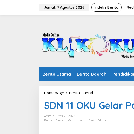
Lewati
ke
Jumat, 7 Agustus 2026
Indeks Berita
Red
konten
Berita Utama
Berita Daerah
Pendidika
SDN
Homepage
/
Berita Daerah
11
SDN 11 OKU Gelar P
OKU
Gelar
Pameran
Admin
Mei 21, 2023
Hasil
Berita Daerah
,
Pendidikan
4767 Dilihat
karya
3R