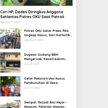
Curi HP, Dedes Diringkus Anggota
Satlantas Polres OKU Saat Patroli
Agustus 7, 2026
Polres OKU Gelar Prees Rilis
Ungkap Kasus, Dari Narkotika
Penyalahgunaan BBM Hingga
Agustus 3, 2026
Kasus Korupsi
Dugaan Gudang BBM
Menyeruak, Kasatreskrim
Polres OKU : Betul Sudah Kita
Juli 23, 2026
Pasang Police Line
Gelar Rekonstruksi Kasus
Pembunuhan di Desa
Mendingin, Desi Peragakan 18
Juni 17, 2026
Adegan
Sempat Terjadi Aksi Kejar –
Kejaran, Pelarian Wawan