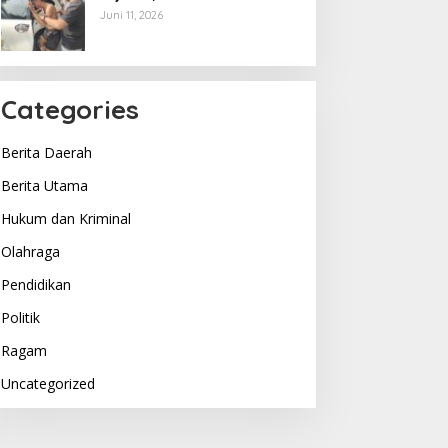
Berakhir di Tangan Tim
Juni 11, 2026
Opsnal Polsek Lubuk Batang,
Kaki Tertembus Timah Panas
Categories
Berita Daerah
Berita Utama
Hukum dan Kriminal
Olahraga
Pendidikan
Politik
Ragam
Uncategorized