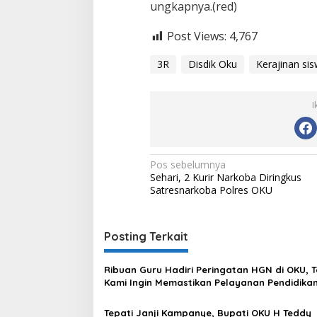
ungkapnya.(red)
Post Views:
4,767
3R
Disdik Oku
Kerajinan si
I
Navigasi
Pos sebelumnya
Sehari, 2 Kurir Narkoba Diringkus
pos
Satresnarkoba Polres OKU
Posting Terkait
Ribuan Guru Hadiri Peringatan HGN di OKU, T
Kami Ingin Memastikan Pelayanan Pendidikan
Tersampaikan dengan Baik
Tepati Janji Kampanye, Bupati OKU H Teddy