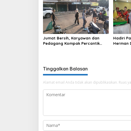
Pengawasan di Kabupaten Ogan
Komering Ulu
Jumat Bersih, Karyawan dan
Hadiri P
Pedagang Kompak Percantik
Herman D
Kawasan Pasar Lama
Sebimbi
Tinggalkan Balasan
Alamat email Anda tidak akan dipublikasikan.
Ruas ya