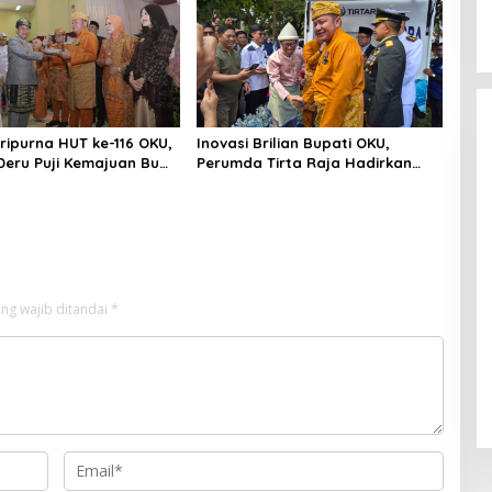
aripurna HUT ke-116 OKU,
Inovasi Brilian Bupati OKU,
eru Puji Kemajuan Bumi
Perumda Tirta Raja Hadirkan
ng Sekundang
TIRRA DRINK Mobile Water
Purifier
ng wajib ditandai
*