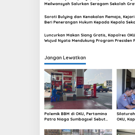
Meilwansyah Salurkan Seragam Sekolah Grat
Soroti Bulying dan Kenakalan Remaja, Kejar
Beri Penerangan Hukum Kepada Kepala Sek
SMP se OKU
Luncurkan Makan Siang Gratis, Kapolres OKU :
Wujud Nyata Mendukung Program Presiden R
Mewujudkan Generasi Indonesia yang Berkua
Jangan Lewatkan
Polemik BBM di OKU, Pertamina
Silatura
Patra Niaga Sumbagsel Sebut
OKU, Kap
Terus Optimalkan Penyaluran
Hubungan
BBM Subsidi dan Perkuat