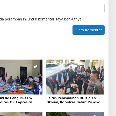
da peramban ini untuk komentar saya berikutnya.
hmi Ke Pengurus PWI
Selain Penimbunan BBM oleh
olres OKU Apresiasi
Oknum, Kapolres Sebut Pasokan
 Baik Media dan Polri
BBM ke OKU Kurang, Pertamina
Patra Niaga Bungkam