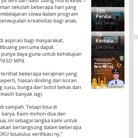
a seni dari daur ulang murid kelas 1
Nya
11 dan
ar
Empat Anggota PWI Sumsel
mai
es
laman sekolah beberapa hari yang
mbi
Sen
Tim
di
Puskesm
OKU
Dipecat, Satu Mengundurkan Diri
 pembelajaran siswa dalam program
Bag
am
Heb
Lak
Penilai
as
Di Berita Daerah, Politik
|
Februari 28, 2025
perwujudan kreativitas bagi anak,
i –
Seh
ohk
uka
Adiwiyata
Kemalaraj
8485 Dilihat
Bag
at
an
n
Tingkat
a Gelar
i
Pen
Pen
TK
Mandiri
Pembinaa
Pak
em
gga
i aspirasi bagi masyarakat,
Kemala
Ke SDN
n
et
uan
lan
Bhayangk
11 OKU
dibuang percuma dapat
Se
8398 Dilihat
Ma
gan
ari 15
g punya daya guna untuk kehidupan
mb
yat
Kep
OKU
ako
Ter
ada
SPd.SD MPd.
Adakan
gan
Nar
tun
Pentas
api
 terlihat beberapa kerajinan yang
g
dan
Seni dan
eperti, hiasan dinding dari koran
a
Pelepasa
ng susu, bunga dari botol bekas dan
Rut
n Siswa
an
 masih banyak lagi.
Kel
as
i sampah. Tetapi bisa di
II B
il karya. Kami mohon doa dan
Bat
a, ini sebagai langka kami untuk
uraj
a
g akan berlangsung dalam beberapa
U bisalulus verifikasi ny,”