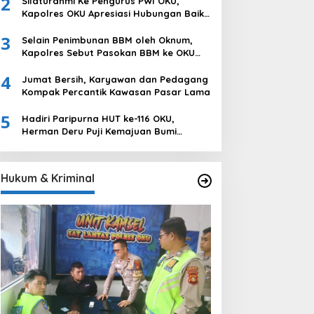
2
Silaturahmi Ke Pengurus PWI OKU,
Ogan Komering Ulu
Kapolres OKU Apresiasi Hubungan Baik
Media dan Polri
3
Selain Penimbunan BBM oleh Oknum,
Kapolres Sebut Pasokan BBM ke OKU
Kurang, Pertamina Patra Niaga
4
Bungkam
Jumat Bersih, Karyawan dan Pedagang
Kompak Percantik Kawasan Pasar Lama
5
Hadiri Paripurna HUT ke-116 OKU,
Herman Deru Puji Kemajuan Bumi
Sebimbing Sekundang
Hukum & Kriminal