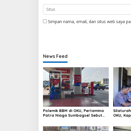
Simpan nama, email, dan situs web saya pa
News Feed
Polemik BBM di OKU, Pertamina
Silatura
Patra Niaga Sumbagsel Sebut
OKU, Kap
Terus Optimalkan Penyaluran
Hubungan
BBM Subsidi dan Perkuat
Pengawasan di Kabupaten Ogan