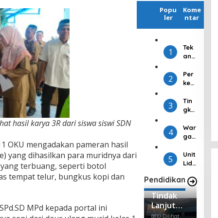
Popu
Kome
ler
ntar
Tek
1
an
Infl
asi
Per
2
Jel
ken
ang
alk
Idul
an
Tin
3
Fitri
Apli
gka
,
kasi
tka
at hasil karya 3R dari siswa siswi SDN
Kej
Bar
n
War
4
ari
u,
Par
ga
11 OKU mengadakan pameran hasil
OKU
Sna
tisi
RT
Gel
pbo
pas
e) yang dihasilkan para muridnya dari
17
Unit
5
ar
ots
i
Kel
Lidi
ang terbuang, seperti botol
Pas
Per
Pe
ura
k IV
as tempat telur, bungkus kopi dan
Pendidikan
ar
wak
mili
han
Sati
Mur
ilan
h,
Bat
ntel
Tindak
ah
Su
KPU
uraj
ka
Lanjut
mse
OKU
SPd.SD MPd kepada portal ini
a
m
MOu, SDN
l
Gel
Per
Polr
8810 Dilihat