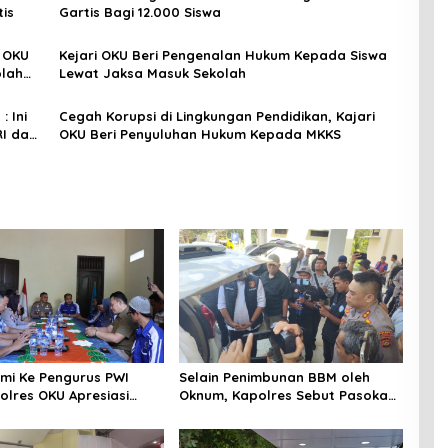
is
Gartis Bagi 12.000 Siswa
i OKU
Kejari OKU Beri Pengenalan Hukum Kepada Siswa
olah
Lewat Jaksa Masuk Sekolah
 Ini
Cegah Korupsi di Lingkungan Pendidikan, Kajari
I dan
OKU Beri Penyuluhan Hukum Kepada MKKS
litas
hmi Ke Pengurus PWI
Selain Penimbunan BBM oleh
olres OKU Apresiasi
Oknum, Kapolres Sebut Pasokan
 Baik Media dan Polri
BBM ke OKU Kurang, Pertamina
Patra Niaga Bungkam