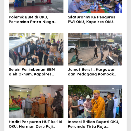
Polemik BBM di OKU,
Silaturahmi Ke Pengurus
Pertamina Patra Niaga
PWI OKU, Kapolres OKU
Sumbagsel Sebut Terus
Apresiasi Hubungan Baik
Optimalkan Penyaluran
Media dan Polri
BBM Subsidi dan Perkuat
Pengawasan di Kabupaten
Ogan Komering Ulu
Selain Penimbunan BBM
Jumat Bersih, Karyawan
oleh Oknum, Kapolres
dan Pedagang Kompak
Sebut Pasokan BBM ke OKU
Percantik Kawasan Pasar
Kurang, Pertamina Patra
Lama
Niaga Bungkam
Hadiri Paripurna HUT ke-116
Inovasi Brilian Bupati OKU,
OKU, Herman Deru Puji
Perumda Tirta Raja
Kemajuan Bumi Sebimbing
Hadirkan TIRRA DRINK