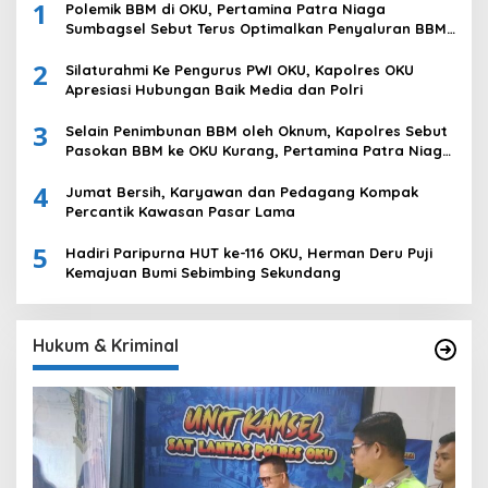
1
Polemik BBM di OKU, Pertamina Patra Niaga
Sumbagsel Sebut Terus Optimalkan Penyaluran BBM
Subsidi dan Perkuat Pengawasan di Kabupaten Ogan
2
Komering Ulu
Silaturahmi Ke Pengurus PWI OKU, Kapolres OKU
Apresiasi Hubungan Baik Media dan Polri
3
Selain Penimbunan BBM oleh Oknum, Kapolres Sebut
Pasokan BBM ke OKU Kurang, Pertamina Patra Niaga
Bungkam
4
Jumat Bersih, Karyawan dan Pedagang Kompak
Percantik Kawasan Pasar Lama
5
Hadiri Paripurna HUT ke-116 OKU, Herman Deru Puji
Kemajuan Bumi Sebimbing Sekundang
Hukum & Kriminal