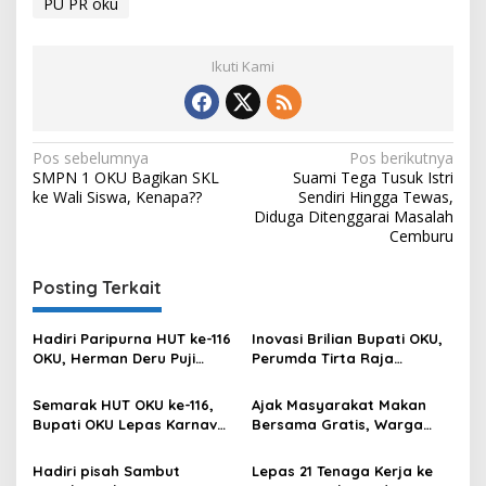
PU PR oku
Ikuti Kami
Navigasi
Pos sebelumnya
Pos berikutnya
SMPN 1 OKU Bagikan SKL
Suami Tega Tusuk Istri
pos
ke Wali Siswa, Kenapa??
Sendiri Hingga Tewas,
Diduga Ditenggarai Masalah
Cemburu
Posting Terkait
Hadiri Paripurna HUT ke-116
Inovasi Brilian Bupati OKU,
OKU, Herman Deru Puji
Perumda Tirta Raja
Kemajuan Bumi Sebimbing
Hadirkan TIRRA DRINK
Sekundang
Mobile Water Purifier
Semarak HUT OKU ke-116,
Ajak Masyarakat Makan
Bupati OKU Lepas Karnaval
Bersama Gratis, Warga
Drum Band Pelajar
Apresiasi Kepedulian Bupati
OKU
Hadiri pisah Sambut
Lepas 21 Tenaga Kerja ke