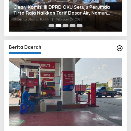
Clear, Komisi III DPRD OKU Setuju Perumda
U
Tirta Raja Naikkan Tarif Dasar Air, Namun
S
Bersyarat
I
Di Berita Utama, Politik
|
Februari 24, 2025
Di
Berita Daerah