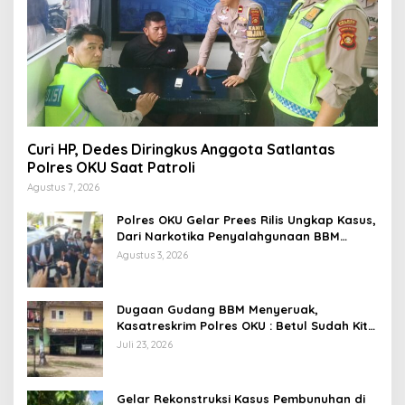
Curi HP, Dedes Diringkus Anggota Satlantas
Polres OKU Saat Patroli
Agustus 7, 2026
Polres OKU Gelar Prees Rilis Ungkap Kasus,
Dari Narkotika Penyalahgunaan BBM
Hingga Kasus Korupsi
Agustus 3, 2026
Dugaan Gudang BBM Menyeruak,
Kasatreskrim Polres OKU : Betul Sudah Kita
Pasang Police Line
Juli 23, 2026
Gelar Rekonstruksi Kasus Pembunuhan di