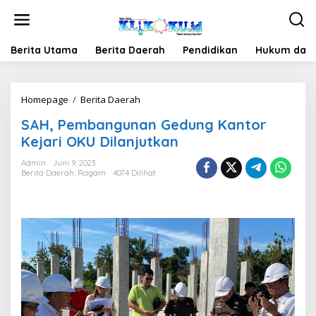
Lewati
ke
konten
Berita Utama
Berita Daerah
Pendidikan
Hukum dan 
SAH,
Homepage
/
Berita Daerah
Pembangunan
SAH, Pembangunan Gedung Kantor
Gedung
Kantor
Kejari OKU Dilanjutkan
Kejari
OKU
Admin
Juni 9, 2023
Berita Daerah
,
Ragam
4074 Dilihat
Dilanjutkan