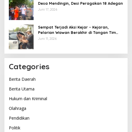
Desa Mendingin, Desi Peragakan 18 Adegan
Juni 17, 2026
Sempat Terjadi Aksi Kejar – Kejaran,
Pelarian Wawan Berakhir di Tangan Tim
Opsnal Polsek Lubuk Batang, Kaki
Juni 11, 2026
Tertembus Timah Panas
Categories
Berita Daerah
Berita Utama
Hukum dan Kriminal
Olahraga
Pendidikan
Politik