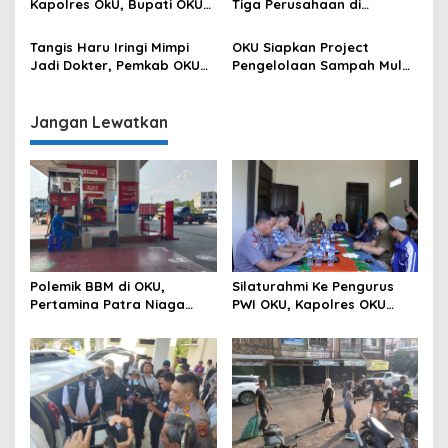
Kapolres OkU, Bupati OKU
Tiga Perusahaan di
Tegaskan Komitmen
Semarang, Langkah
Kolaborasi untuk Kemajuan
Kongkrit Pemkab OKU
Tangis Haru Iringi Mimpi
OKU Siapkan Project
Daerah
Kurangi Pengangguran
Jadi Dokter, Pemkab OKU
Pengelolaan Sampah Mulai
Hadirkan Harapan Baru
dari Hulu Sampai ke Hilir
bagi Anak Berprestasi dari
Keluarga Kurang Mampu
Jangan Lewatkan
Polemik BBM di OKU,
Silaturahmi Ke Pengurus
Pertamina Patra Niaga
PWI OKU, Kapolres OKU
Sumbagsel Sebut Terus
Apresiasi Hubungan Baik
Optimalkan Penyaluran
Media dan Polri
BBM Subsidi dan Perkuat
Pengawasan di Kabupaten
Ogan Komering Ulu