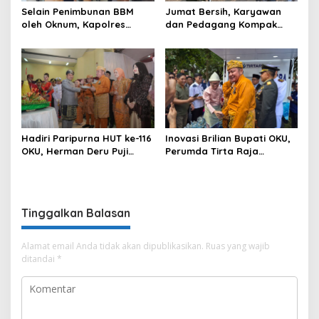
Selain Penimbunan BBM
Jumat Bersih, Karyawan
oleh Oknum, Kapolres
dan Pedagang Kompak
Sebut Pasokan BBM ke OKU
Percantik Kawasan Pasar
Kurang, Pertamina Patra
Lama
Niaga Bungkam
Hadiri Paripurna HUT ke-116
Inovasi Brilian Bupati OKU,
OKU, Herman Deru Puji
Perumda Tirta Raja
Kemajuan Bumi Sebimbing
Hadirkan TIRRA DRINK
Sekundang
Mobile Water Purifier
Tinggalkan Balasan
Alamat email Anda tidak akan dipublikasikan.
Ruas yang wajib
ditandai
*