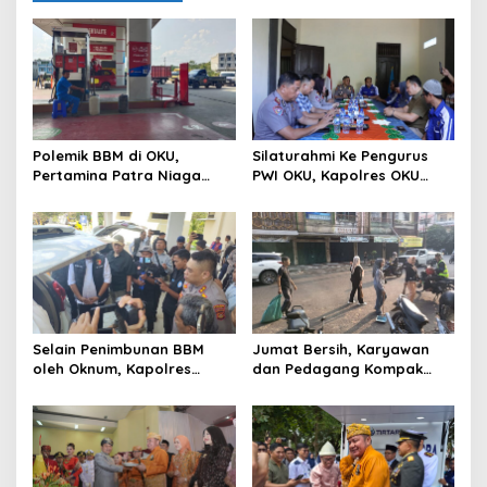
Polemik BBM di OKU,
Silaturahmi Ke Pengurus
Pertamina Patra Niaga
PWI OKU, Kapolres OKU
Sumbagsel Sebut Terus
Apresiasi Hubungan Baik
Optimalkan Penyaluran
Media dan Polri
BBM Subsidi dan Perkuat
Pengawasan di Kabupaten
Ogan Komering Ulu
Selain Penimbunan BBM
Jumat Bersih, Karyawan
oleh Oknum, Kapolres
dan Pedagang Kompak
Sebut Pasokan BBM ke OKU
Percantik Kawasan Pasar
Kurang, Pertamina Patra
Lama
Niaga Bungkam