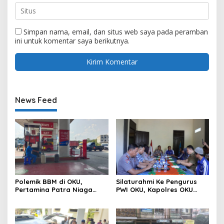
Simpan nama, email, dan situs web saya pada peramban
ini untuk komentar saya berikutnya.
News Feed
Polemik BBM di OKU,
Silaturahmi Ke Pengurus
Pertamina Patra Niaga
PWI OKU, Kapolres OKU
Sumbagsel Sebut Terus
Apresiasi Hubungan Baik
Optimalkan Penyaluran
Media dan Polri
BBM Subsidi dan Perkuat
Pengawasan di Kabupaten