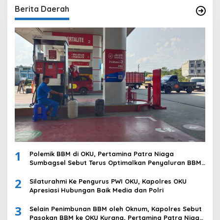
Berita Daerah
1
Polemik BBM di OKU, Pertamina Patra Niaga
Sumbagsel Sebut Terus Optimalkan Penyaluran BBM
Subsidi dan Perkuat Pengawasan di Kabupaten Ogan
2
Komering Ulu
Silaturahmi Ke Pengurus PWI OKU, Kapolres OKU
Apresiasi Hubungan Baik Media dan Polri
3
Selain Penimbunan BBM oleh Oknum, Kapolres Sebut
Pasokan BBM ke OKU Kurang, Pertamina Patra Niaga