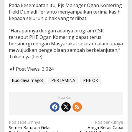
Pada kesempatan itu, Pjs Manager Ogan Komering
Field Dumadi Ferianto menyampaikan terima kasih
kepada seluruh pihak yang terlibat.
“Harapannya dengan adanya program CSR
tersebut PHE Ogan Komering dapat terus
bersinergi dengan Masyarakat sekitar dalam upaya
mewujudkan pengelolaan sampah berkelanjutan,”
Tukasnya.(Lee)
Post Views:
3,024
Budidaya magot
PERTAMINA
PHE OK
Ikuti Kami
Navigasi
Pos sebelumnya
Pos berikutnya
Semen Baturaja Gelar
Harga Beras Capai
pos