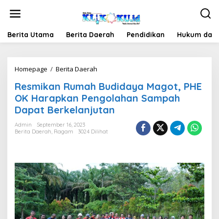
Lewati
ke
konten
Berita Utama
Berita Daerah
Pendidikan
Hukum dan 
Resmikan
Homepage
/
Berita Daerah
Rumah
Resmikan Rumah Budidaya Magot, PHE
Budidaya
Magot,
OK Harapkan Pengolahan Sampah
PHE
Dapat Berkelanjutan
OK
Harapkan
Admin
September 16, 2023
Pengolahan
Berita Daerah
,
Ragam
3024 Dilihat
Sampah
Dapat
Berkelanjutan