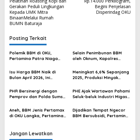
Pelatihan Roasting Kopi dan
Rp.14.000 Perkilogram,
Gerakan Peduli Lingkungan
Begini Penjelasan
Kepada UMK Mitra
Disperindag OKU
BinaanMelalui Rumah
BUMN Baturaja
Posting Terkait
Polemik BBM di OKU,
Selain Penimbunan BBM
Pertamina Patra Niaga
oleh Oknum, Kapolres
Sumbagsel Sebut Terus
Sebut Pasokan BBM ke OKU
Optimalkan Penyaluran
Kurang, Pertamina Patra
Isu Harga BBM Naik di
Meningkat 6,6% Sepanjang
BBM Subsidi dan Perkuat
Niaga Bungkam
Bulan April 2026, Ini
2025, Produksi Minyak
Pengawasan di Kabupaten
Penjelasan Pertamina
Pertamina EP Tembus 27.643
Ogan Komering Ulu
Patra Niaga
Barel per Hari
PHR Bersinergi dengan
PHE Ajak Wartawan Pahami
Pemprov dan Polda Sumsel
Seluk-beluk Industri Migas
Dukung Ketahanan Energi
Lewat Program “KUPAT
Nasional
LIMAS”
Aneh, BBM Jenis Pertamax
Dijadikan Tempat Ngecor
di OKU Langka, Pertamina
BBM Bersubsidi, Pertamina
Patra Niaga Sumbagsel
Patra Niaga Stop Pasokan
Justru Sebut Pasokan
Biosolar ke SPBU Lubuk
Tersedia
Batang
Jangan Lewatkan