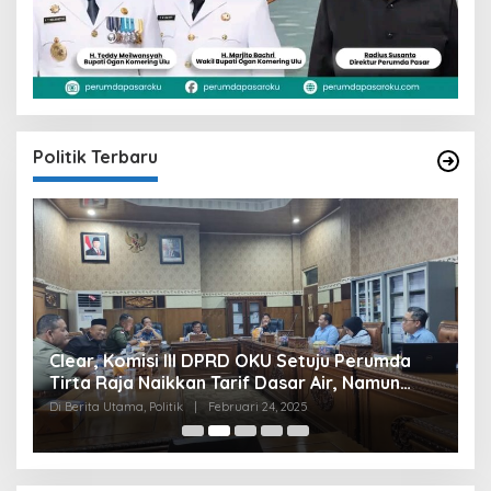
Politik Terbaru
Clear, Komisi III DPRD OKU Setuju Perumda
U
Tirta Raja Naikkan Tarif Dasar Air, Namun
S
Bersyarat
I
Di Berita Utama, Politik
|
Februari 24, 2025
Di