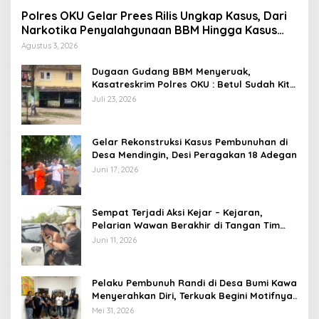
Polres OKU Gelar Prees Rilis Ungkap Kasus, Dari
Narkotika Penyalahgunaan BBM Hingga Kasus
Korupsi
Agustus 3, 2026
Dugaan Gudang BBM Menyeruak,
Kasatreskrim Polres OKU : Betul Sudah Kita
Pasang Police Line
Juli 23, 2026
Gelar Rekonstruksi Kasus Pembunuhan di
Desa Mendingin, Desi Peragakan 18 Adegan
Juni 17, 2026
Sempat Terjadi Aksi Kejar – Kejaran,
Pelarian Wawan Berakhir di Tangan Tim
Opsnal Polsek Lubuk Batang, Kaki
Juni 11, 2026
Tertembus Timah Panas
Pelaku Pembunuh Randi di Desa Bumi Kawa
Menyerahkan Diri, Terkuak Begini Motifnya..
Mei 31, 2026