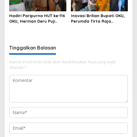
Hadiri Paripurna HUT ke-116
Inovasi Brilian Bupati OKU,
OKU, Herman Deru Puji
Perumda Tirta Raja
Kemajuan Bumi Sebimbing
Hadirkan TIRRA DRINK
Sekundang
Mobile Water Purifier
Tinggalkan Balasan
Alamat email Anda tidak akan dipublikasikan.
Ruas yang wajib
ditandai
*