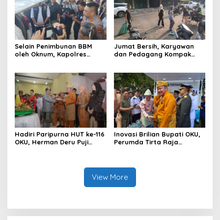
Ogan Komering Ulu
Selain Penimbunan BBM
Jumat Bersih, Karyawan
oleh Oknum, Kapolres
dan Pedagang Kompak
Sebut Pasokan BBM ke OKU
Percantik Kawasan Pasar
Kurang, Pertamina Patra
Lama
Niaga Bungkam
Hadiri Paripurna HUT ke-116
Inovasi Brilian Bupati OKU,
OKU, Herman Deru Puji
Perumda Tirta Raja
Kemajuan Bumi Sebimbing
Hadirkan TIRRA DRINK
Sekundang
Mobile Water Purifier
View More