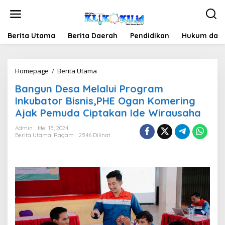
Lewati
ke
konten
Berita Utama
Berita Daerah
Pendidikan
Hukum dan 
Bangun
Homepage
/
Berita Utama
Desa
Bangun Desa Melalui Program
Melalui
Program
Inkubator Bisnis,PHE Ogan Komering
Inkubator
Ajak Pemuda Ciptakan Ide Wirausaha
Bisnis,PHE
Ogan
Admin
Mei 15, 2024
Komering
Berita Utama
,
Ragam
2546 Dilihat
Ajak
Pemuda
Ciptakan
Ide
Wirausaha