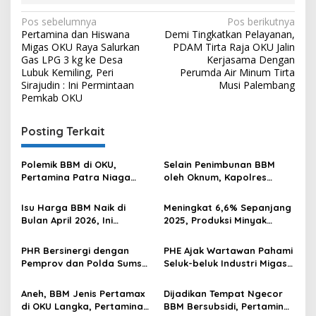
Navigasi
Pos sebelumnya
Pos berikutnya
Pertamina dan Hiswana
Demi Tingkatkan Pelayanan,
pos
Migas OKU Raya Salurkan
PDAM Tirta Raja OKU Jalin
Gas LPG 3 kg ke Desa
Kerjasama Dengan
Lubuk Kemiling, Peri
Perumda Air Minum Tirta
Sirajudin : Ini Permintaan
Musi Palembang
Pemkab OKU
Posting Terkait
Polemik BBM di OKU,
Selain Penimbunan BBM
Pertamina Patra Niaga
oleh Oknum, Kapolres
Sumbagsel Sebut Terus
Sebut Pasokan BBM ke OKU
Optimalkan Penyaluran
Kurang, Pertamina Patra
Isu Harga BBM Naik di
Meningkat 6,6% Sepanjang
BBM Subsidi dan Perkuat
Niaga Bungkam
Bulan April 2026, Ini
2025, Produksi Minyak
Pengawasan di Kabupaten
Penjelasan Pertamina
Pertamina EP Tembus 27.643
Ogan Komering Ulu
Patra Niaga
Barel per Hari
PHR Bersinergi dengan
PHE Ajak Wartawan Pahami
Pemprov dan Polda Sumsel
Seluk-beluk Industri Migas
Dukung Ketahanan Energi
Lewat Program “KUPAT
Nasional
LIMAS”
Aneh, BBM Jenis Pertamax
Dijadikan Tempat Ngecor
di OKU Langka, Pertamina
BBM Bersubsidi, Pertamina