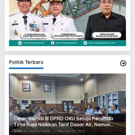
Politik Terbaru
Clear, Komisi III DPRD OKU Setuju Perumda
U
Tirta Raja Naikkan Tarif Dasar Air, Namun
S
Bersyarat
I
Di Berita Utama, Politik
|
Februari 24, 2025
Di