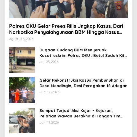
Polres OKU Gelar Prees Rilis Ungkap Kasus, Dari
Narkotika Penyalahgunaan BBM Hingga Kasus
Korupsi
Agustus 3, 2026
Dugaan Gudang BBM Menyeruak,
Kasatreskrim Polres OKU : Betul Sudah Kita
Pasang Police Line
Juli 23, 2026
Gelar Rekonstruksi Kasus Pembunuhan di
Desa Mendingin, Desi Peragakan 18 Adegan
Juni 17, 2026
Sempat Terjadi Aksi Kejar – Kejaran,
Pelarian Wawan Berakhir di Tangan Tim
Opsnal Polsek Lubuk Batang, Kaki
Juni 11, 2026
Tertembus Timah Panas