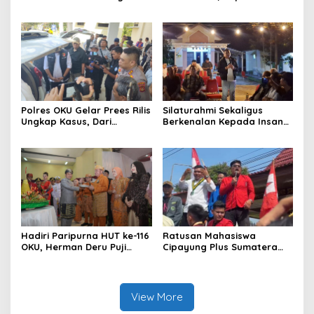
Sumbagsel Sebut Terus
Sebut Pasokan BBM ke OKU
Optimalkan Penyaluran
Kurang, Pertamina Patra
BBM Subsidi dan Perkuat
Niaga Bungkam
Pengawasan di Kabupaten
Ogan Komering Ulu
Polres OKU Gelar Prees Rilis
Silaturahmi Sekaligus
Ungkap Kasus, Dari
Berkenalan Kepada Insan
Narkotika Penyalahgunaan
Pers, Kapolres OKU Ajak
BBM Hingga Kasus Korupsi
Puluhan Wartawan Ngopi
Bareng
Hadiri Paripurna HUT ke-116
Ratusan Mahasiswa
OKU, Herman Deru Puji
Cipayung Plus Sumatera
Kemajuan Bumi Sebimbing
Selatan Gelar Aksi, Desak
Sekundang
Pemerintah Evaluasi
Kebijakan Nasional
View More