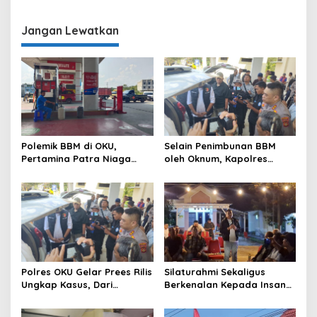
Patra Niaga Sumbagsel
Patra Niaga Stop Pasokan
Justru Sebut Pasokan
Biosolar ke SPBU Lubuk
Tersedia
Batang
Jangan Lewatkan
Polemik BBM di OKU,
Selain Penimbunan BBM
Pertamina Patra Niaga
oleh Oknum, Kapolres
Sumbagsel Sebut Terus
Sebut Pasokan BBM ke OKU
Optimalkan Penyaluran
Kurang, Pertamina Patra
BBM Subsidi dan Perkuat
Niaga Bungkam
Pengawasan di Kabupaten
Ogan Komering Ulu
Polres OKU Gelar Prees Rilis
Silaturahmi Sekaligus
Ungkap Kasus, Dari
Berkenalan Kepada Insan
Narkotika Penyalahgunaan
Pers, Kapolres OKU Ajak
BBM Hingga Kasus Korupsi
Puluhan Wartawan Ngopi