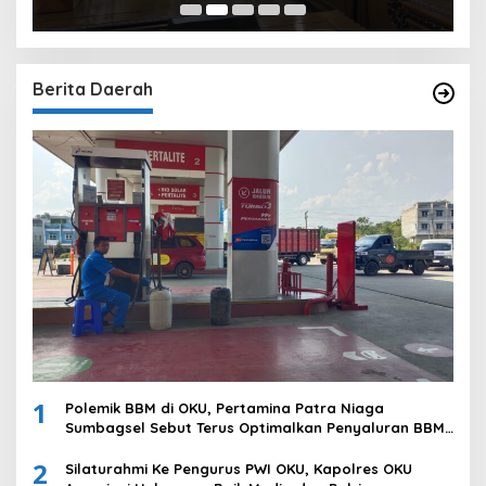
Berita Daerah
1
Polemik BBM di OKU, Pertamina Patra Niaga
Sumbagsel Sebut Terus Optimalkan Penyaluran BBM
Subsidi dan Perkuat Pengawasan di Kabupaten Ogan
2
Komering Ulu
Silaturahmi Ke Pengurus PWI OKU, Kapolres OKU