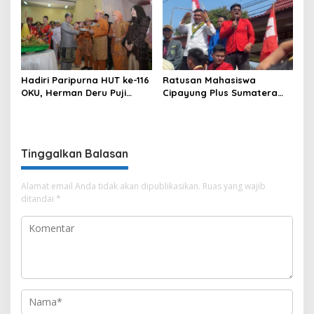
Bareng
Hadiri Paripurna HUT ke-116
Ratusan Mahasiswa
OKU, Herman Deru Puji
Cipayung Plus Sumatera
Kemajuan Bumi Sebimbing
Selatan Gelar Aksi, Desak
Sekundang
Pemerintah Evaluasi
Kebijakan Nasional
Tinggalkan Balasan
Alamat email Anda tidak akan dipublikasikan.
Ruas yang wajib
ditandai
*