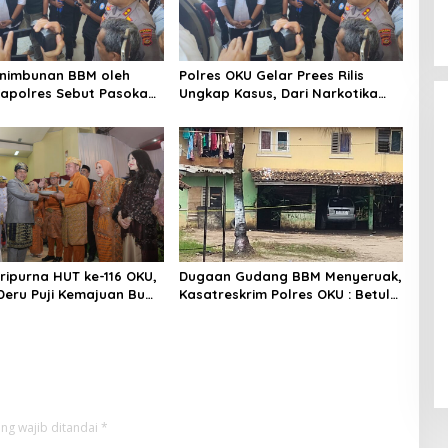
enimbunan BBM oleh
Polres OKU Gelar Prees Rilis
apolres Sebut Pasokan
Ungkap Kasus, Dari Narkotika
KU Kurang, Pertamina
Penyalahgunaan BBM Hingga
iaga Bungkam
Kasus Korupsi
aripurna HUT ke-116 OKU,
Dugaan Gudang BBM Menyeruak,
eru Puji Kemajuan Bumi
Kasatreskrim Polres OKU : Betul
ng Sekundang
Sudah Kita Pasang Police Line
ng wajib ditandai
*