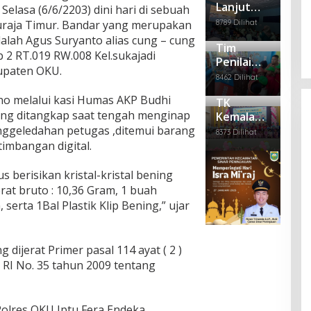
Lanjut
mse
OKU
elasa (6/6/2203) dini hari di sebuah
Empat Anggota PWI Sumsel
a
m
MOu, SDN
l
Gel
Per
Polr
Dipecat, Satu Mengundurkan Diri
8789 Dilihat
uraja Timur. Bandar yang merupakan
Nya
11 dan
ar
mai
es
dalah Agus Suryanto alias cung – cung
Di Berita Daerah, Politik
|
Februari 28, 2025
mbi
Sen
Tim
di
Puskesm
OKU
b 2 RT.019 RW.008 Kel.sukajadi
Bag
am
Heb
Lak
Penilai
as
upaten OKU.
i –
Seh
ohk
uka
Adiwiyata
Kemalaraj
8462 Dilihat
Bag
at
an
n
Tingkat
a Gelar
i
Pen
Pen
no melalui kasi Humas AKP Budhi
TK
Mandiri
Pembinaa
Pak
em
gga
ung ditangkap saat tengah menginap
Kemala
Ke SDN
n
et
uan
lan
Bhayangk
penggeledahan petugas ,ditemui barang
11 OKU
Se
8373 Dilihat
Ma
gan
ari 15
timbangan digital.
mb
yat
Kep
OKU
ako
Ter
ada
Adakan
gan
Nar
berisikan kristal-kristal bening
tun
Pentas
api
rat bruto : 10,36 Gram, 1 buah
g
dan
Seni dan
serta 1Bal Plastik Klip Bening,” ujar
a
Pelepasa
Rut
n Siswa
an
Kel
 dijerat Primer pasal 114 ayat ( 2 )
as
U RI No. 35 tahun 2009 tentang
II B
Bat
uraj
Polres OKU Iptu Fera Endeka
a