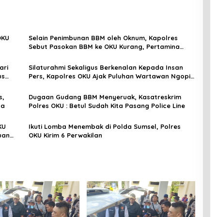
OKU
Selain Penimbunan BBM oleh Oknum, Kapolres
Sebut Pasokan BBM ke OKU Kurang, Pertamina
Patra Niaga Bungkam
ari
Silaturahmi Sekaligus Berkenalan Kepada Insan
us
Pers, Kapolres OKU Ajak Puluhan Wartawan Ngopi
Bareng
s,
Dugaan Gudang BBM Menyeruak, Kasatreskrim
da
Polres OKU : Betul Sudah Kita Pasang Police Line
KU
Ikuti Lomba Menembak di Polda Sumsel, Polres
uan
OKU Kirim 6 Perwakilan