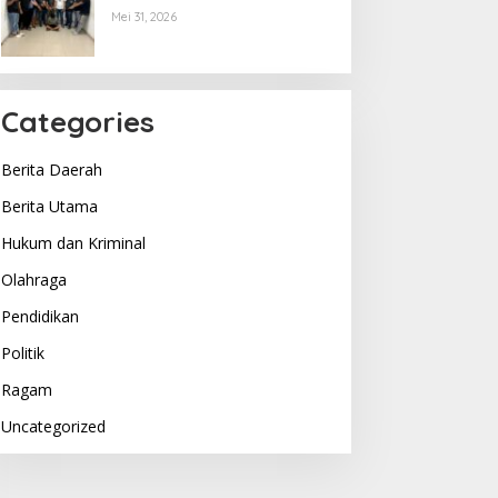
Menyerahkan Diri, Terkuak
Mei 31, 2026
Begini Motifnya..
Categories
Berita Daerah
Berita Utama
Hukum dan Kriminal
Olahraga
Pendidikan
Politik
Ragam
Uncategorized