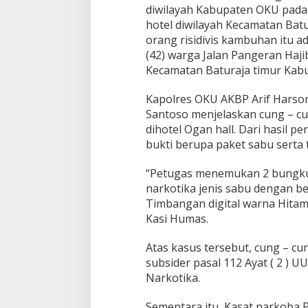
diwilayah Kabupaten OKU pada S
hotel diwilayah Kecamatan Bat
orang risidivis kambuhan itu a
(42) warga Jalan Pangeran Haji
Kecamatan Baturaja timur Kab
Kapolres OKU AKBP Arif Harso
Santoso menjelaskan cung – c
dihotel Ogan hall. Dari hasil 
bukti berupa paket sabu serta 
“Petugas menemukan 2 bungkus 
narkotika jenis sabu dengan be
Timbangan digital warna Hitam, 
Kasi Humas.
Atas kasus tersebut, cung – cung
subsider pasal 112 Ayat ( 2 ) U
Narkotika.
Sementara itu, Kasat narkoba 