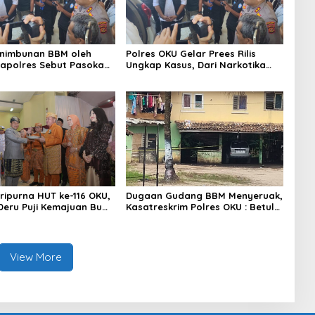
enimbunan BBM oleh
Polres OKU Gelar Prees Rilis
apolres Sebut Pasokan
Ungkap Kasus, Dari Narkotika
KU Kurang, Pertamina
Penyalahgunaan BBM Hingga
iaga Bungkam
Kasus Korupsi
aripurna HUT ke-116 OKU,
Dugaan Gudang BBM Menyeruak,
eru Puji Kemajuan Bumi
Kasatreskrim Polres OKU : Betul
ng Sekundang
Sudah Kita Pasang Police Line
View More