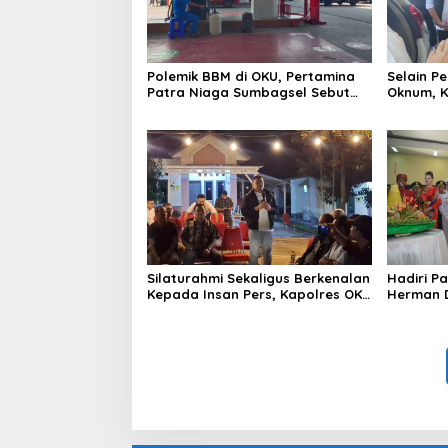
Polemik BBM di OKU, Pertamina
Selain P
Patra Niaga Sumbagsel Sebut
Oknum, K
Terus Optimalkan Penyaluran
BBM ke O
BBM Subsidi dan Perkuat
Patra N
Pengawasan di Kabupaten Ogan
Komering Ulu
Silaturahmi Sekaligus Berkenalan
Hadiri P
Kepada Insan Pers, Kapolres OKU
Herman D
Ajak Puluhan Wartawan Ngopi
Sebimbi
Bareng