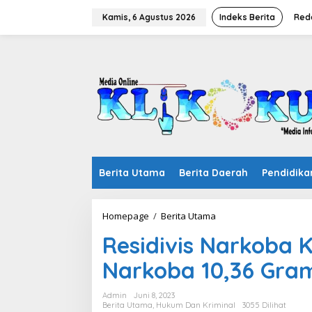
Lewati
ke
Kamis, 6 Agustus 2026
Indeks Berita
Red
konten
Berita Utama
Berita Daerah
Pendidika
Residivis
Homepage
/
Berita Utama
Narkoba
Residivis Narkoba K
Kembali
Tertangkap,
Narkoba 10,36 Gra
Miliki
Narkoba
10,36
Admin
Juni 8, 2023
Gram
Berita Utama
,
Hukum Dan Kriminal
3055 Dilihat