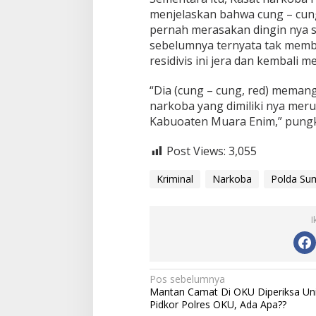
menjelaskan bahwa cung – cun
pernah merasakan dingin nya s
sebelumnya ternyata tak mem
residivis ini jera dan kembali 
“Dia (cung – cung, red) memang 
narkoba yang dimiliki nya meru
Kabuoaten Muara Enim,” pungk
Post Views:
3,055
Kriminal
Narkoba
Polda Su
I
Navigasi
Pos sebelumnya
Mantan Camat Di OKU Diperiksa Uni
pos
Pidkor Polres OKU, Ada Apa??