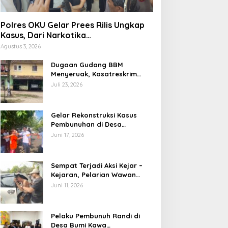
Polres OKU Gelar Prees Rilis Ungkap
Kasus, Dari Narkotika
Penyalahgunaan BBM Hingga Kasus
Agustus 3, 2026
Korupsi
Dugaan Gudang BBM
Menyeruak, Kasatreskrim
Polres OKU : Betul Sudah Kita
Juli 23, 2026
Pasang Police Line
Gelar Rekonstruksi Kasus
Pembunuhan di Desa
Mendingin, Desi Peragakan 18
Juni 17, 2026
Adegan
Sempat Terjadi Aksi Kejar –
Kejaran, Pelarian Wawan
Berakhir di Tangan Tim
Juni 11, 2026
Opsnal Polsek Lubuk Batang,
Kaki Tertembus Timah Panas
Pelaku Pembunuh Randi di
Desa Bumi Kawa