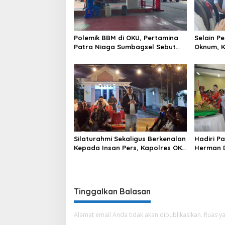
Polemik BBM di OKU, Pertamina
Selain P
Patra Niaga Sumbagsel Sebut
Oknum, K
Terus Optimalkan Penyaluran
BBM ke O
BBM Subsidi dan Perkuat
Patra N
Pengawasan di Kabupaten Ogan
Komering Ulu
Silaturahmi Sekaligus Berkenalan
Hadiri P
Kepada Insan Pers, Kapolres OKU
Herman D
Ajak Puluhan Wartawan Ngopi
Sebimbi
Bareng
Tinggalkan Balasan
Alamat email Anda tidak akan dipublikasikan.
Ruas ya