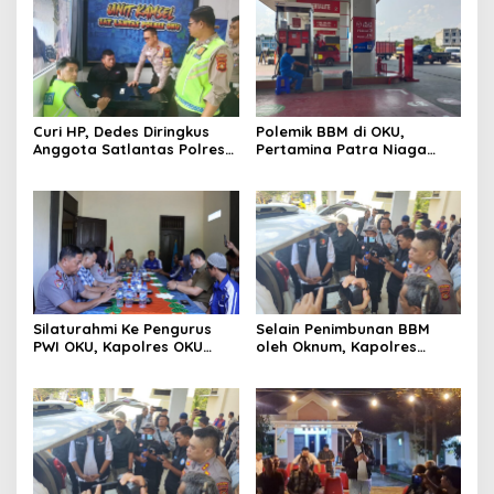
Curi HP, Dedes Diringkus
Polemik BBM di OKU,
Anggota Satlantas Polres
Pertamina Patra Niaga
OKU Saat Patroli
Sumbagsel Sebut Terus
Optimalkan Penyaluran
BBM Subsidi dan Perkuat
Pengawasan di Kabupaten
Ogan Komering Ulu
Silaturahmi Ke Pengurus
Selain Penimbunan BBM
PWI OKU, Kapolres OKU
oleh Oknum, Kapolres
Apresiasi Hubungan Baik
Sebut Pasokan BBM ke OKU
Media dan Polri
Kurang, Pertamina Patra
Niaga Bungkam