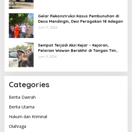
Gelar Rekonstruksi Kasus Pembunuhan di
Desa Mendingin, Desi Peragakan 18 Adegan
Juni 17, 2026
Sempat Terjadi Aksi Kejar – Kejaran,
Pelarian Wawan Berakhir di Tangan Tim
Opsnal Polsek Lubuk Batang, Kaki
Juni 11, 2026
Tertembus Timah Panas
Categories
Berita Daerah
Berita Utama
Hukum dan Kriminal
Olahraga