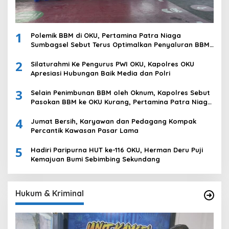
1
Polemik BBM di OKU, Pertamina Patra Niaga
Sumbagsel Sebut Terus Optimalkan Penyaluran BBM
Subsidi dan Perkuat Pengawasan di Kabupaten Ogan
2
Komering Ulu
Silaturahmi Ke Pengurus PWI OKU, Kapolres OKU
Apresiasi Hubungan Baik Media dan Polri
3
Selain Penimbunan BBM oleh Oknum, Kapolres Sebut
Pasokan BBM ke OKU Kurang, Pertamina Patra Niaga
Bungkam
4
Jumat Bersih, Karyawan dan Pedagang Kompak
Percantik Kawasan Pasar Lama
5
Hadiri Paripurna HUT ke-116 OKU, Herman Deru Puji
Kemajuan Bumi Sebimbing Sekundang
Hukum & Kriminal