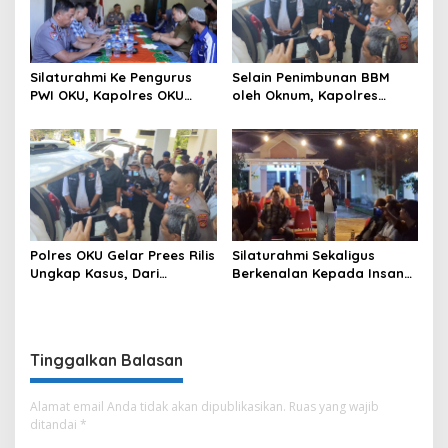
Ogan Komering Ulu
Silaturahmi Ke Pengurus
Selain Penimbunan BBM
PWI OKU, Kapolres OKU
oleh Oknum, Kapolres
Apresiasi Hubungan Baik
Sebut Pasokan BBM ke OKU
Media dan Polri
Kurang, Pertamina Patra
Niaga Bungkam
Polres OKU Gelar Prees Rilis
Silaturahmi Sekaligus
Ungkap Kasus, Dari
Berkenalan Kepada Insan
Narkotika Penyalahgunaan
Pers, Kapolres OKU Ajak
BBM Hingga Kasus Korupsi
Puluhan Wartawan Ngopi
Bareng
Tinggalkan Balasan
Alamat email Anda tidak akan dipublikasikan.
Ruas yang wajib
ditandai
*