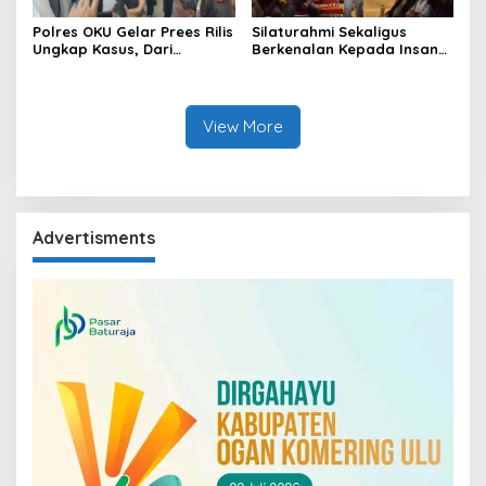
Polres OKU Gelar Prees Rilis
Silaturahmi Sekaligus
Ungkap Kasus, Dari
Berkenalan Kepada Insan
Narkotika Penyalahgunaan
Pers, Kapolres OKU Ajak
BBM Hingga Kasus Korupsi
Puluhan Wartawan Ngopi
Bareng
View More
Advertisments