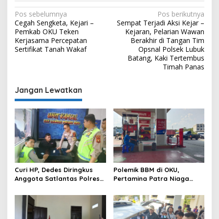
Navigasi
Pos sebelumnya
Pos berikutnya
Cegah Sengketa, Kejari –
Sempat Terjadi Aksi Kejar –
pos
Pemkab OKU Teken
Kejaran, Pelarian Wawan
Kerjasama Percepatan
Berakhir di Tangan Tim
Sertifikat Tanah Wakaf
Opsnal Polsek Lubuk
Batang, Kaki Tertembus
Timah Panas
Jangan Lewatkan
Curi HP, Dedes Diringkus
Polemik BBM di OKU,
Anggota Satlantas Polres
Pertamina Patra Niaga
OKU Saat Patroli
Sumbagsel Sebut Terus
Optimalkan Penyaluran
BBM Subsidi dan Perkuat
Pengawasan di Kabupaten