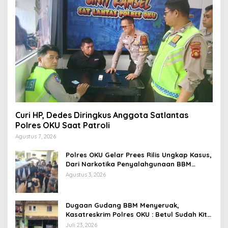
Curi HP, Dedes Diringkus Anggota Satlantas
Polres OKU Saat Patroli
Agustus 7, 2026
Polres OKU Gelar Prees Rilis Ungkap Kasus,
Dari Narkotika Penyalahgunaan BBM
Hingga Kasus Korupsi
Agustus 3, 2026
Dugaan Gudang BBM Menyeruak,
Kasatreskrim Polres OKU : Betul Sudah Kita
Pasang Police Line
Juli 23, 2026