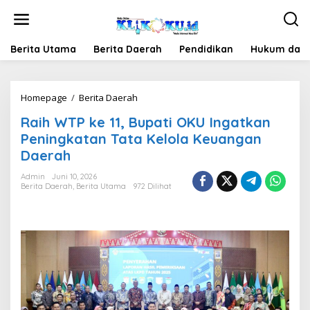
Lewati
ke
konten
Berita Utama
Berita Daerah
Pendidikan
Hukum dan 
Raih
Homepage
/
Berita Daerah
WTP
Raih WTP ke 11, Bupati OKU Ingatkan
ke
11,
Peningkatan Tata Kelola Keuangan
Bupati
Daerah
OKU
Ingatkan
Admin
Juni 10, 2026
Peningkatan
Berita Daerah
,
Berita Utama
972 Dilihat
Tata
Kelola
Keuangan
Daerah