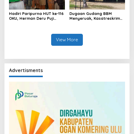
Hadiri Paripurna HUT ke-116
Dugaan Gudang BBM
OKU, Herman Deru Puji
Menyeruak, Kasatreskrim
Kemajuan Bumi Sebimbing
Polres OKU : Betul Sudah
Sekundang
Kita Pasang Police Line
View More
Advertisments