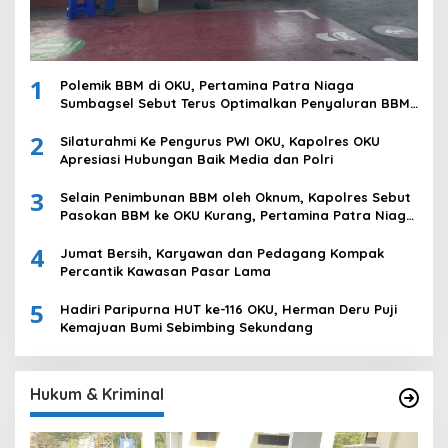
1
Polemik BBM di OKU, Pertamina Patra Niaga
Sumbagsel Sebut Terus Optimalkan Penyaluran BBM
Subsidi dan Perkuat Pengawasan di Kabupaten Ogan
2
Komering Ulu
Silaturahmi Ke Pengurus PWI OKU, Kapolres OKU
Apresiasi Hubungan Baik Media dan Polri
3
Selain Penimbunan BBM oleh Oknum, Kapolres Sebut
Pasokan BBM ke OKU Kurang, Pertamina Patra Niaga
Bungkam
4
Jumat Bersih, Karyawan dan Pedagang Kompak
Percantik Kawasan Pasar Lama
5
Hadiri Paripurna HUT ke-116 OKU, Herman Deru Puji
Kemajuan Bumi Sebimbing Sekundang
Hukum & Kriminal