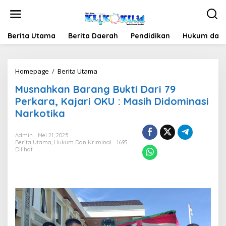
Lewati
ke
konten
Berita Utama
Berita Daerah
Pendidikan
Hukum dan 
Musnahkan
Homepage
/
Berita Utama
Barang
Musnahkan Barang Bukti Dari 79
Bukti
Dari
Perkara, Kajari OKU : Masih Didominasi
79
Narkotika
Perkara,
Kajari
OKU
Admin
Mei 21, 2025
Berita Utama
,
Hukum Dan Kriminal
:
1693
Dilihat
Masih
Didominasi
Narkotika