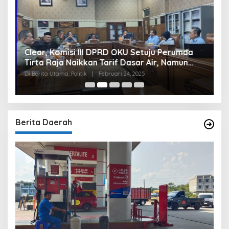
Clear, Komisi III DPRD OKU Setuju Perumda
U
Tirta Raja Naikkan Tarif Dasar Air, Namun
S
Bersyarat
I
Di Berita Utama, Politik
|
Februari 24, 2025
Di
Berita Daerah