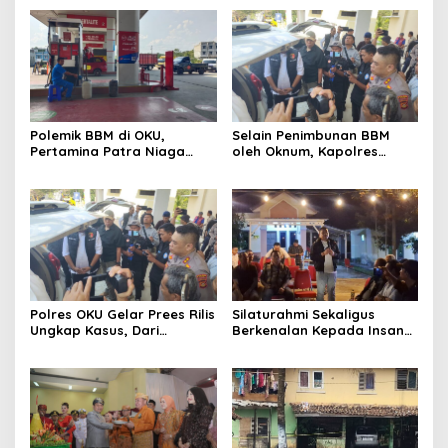
Polemik BBM di OKU,
Selain Penimbunan BBM
Pertamina Patra Niaga
oleh Oknum, Kapolres
Sumbagsel Sebut Terus
Sebut Pasokan BBM ke OKU
Optimalkan Penyaluran
Kurang, Pertamina Patra
BBM Subsidi dan Perkuat
Niaga Bungkam
Pengawasan di Kabupaten
Ogan Komering Ulu
Polres OKU Gelar Prees Rilis
Silaturahmi Sekaligus
Ungkap Kasus, Dari
Berkenalan Kepada Insan
Narkotika Penyalahgunaan
Pers, Kapolres OKU Ajak
BBM Hingga Kasus Korupsi
Puluhan Wartawan Ngopi
Bareng