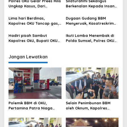
Polres OKU Gelar Prees Rilis
Silaturahmi Sekaligus
Niaga Bungkam
Ungkap Kasus, Dari
Berkenalan Kepada Insan
Narkotika Penyalahgunaan
Pers, Kapolres OKU Ajak
BBM Hingga Kasus Korupsi
Puluhan Wartawan Ngopi
Lima hari Berdinas,
Dugaan Gudang BBM
Bareng
Kapolres OKU Tancap gas,
Menyeruak, Kasatreskrim
Sambangi Beberapa Polsek
Polres OKU : Betul Sudah
dan Forkompimda
Kita Pasang Police Line
Hadiri pisah Sambut
Ikuti Lomba Menembak di
Kapolres OkU, Bupati OKU
Polda Sumsel, Polres OKU
Tegaskan Komitmen
Kirim 6 Perwakilan
Kolaborasi untuk Kemajuan
Daerah
Jangan Lewatkan
Polemik BBM di OKU,
Selain Penimbunan BBM
Pertamina Patra Niaga
oleh Oknum, Kapolres
Sumbagsel Sebut Terus
Sebut Pasokan BBM ke OKU
Optimalkan Penyaluran
Kurang, Pertamina Patra
BBM Subsidi dan Perkuat
Niaga Bungkam