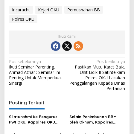
Incaracht
Kejari OKU
Pemusnahan BB
Polres OKU
Ikuti Kami
Navigasi
Pos sebelumnya
Pos berikutnya
Ikuti Seminar Parenting,
Pastikan Mutu Karet Baik,
pos
Ahmad Azhar : Seminar Ini
Unit Lidik II Satintelkam
Penting Untuk Memperkuat
Polres OKU Lakukan
Sinergi
Penggalangan Kepada Dinas
Pertanian
Posting Terkait
Silaturahmi Ke Pengurus
Selain Penimbunan BBM
PWI OKU, Kapolres OKU
oleh Oknum, Kapolres
Apresiasi Hubungan Baik
Sebut Pasokan BBM ke OKU
Media dan Polri
Kurang, Pertamina Patra