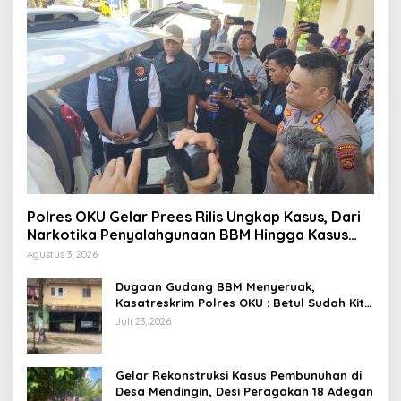
Polres OKU Gelar Prees Rilis Ungkap Kasus, Dari
Narkotika Penyalahgunaan BBM Hingga Kasus
Korupsi
Agustus 3, 2026
Dugaan Gudang BBM Menyeruak,
Kasatreskrim Polres OKU : Betul Sudah Kita
Pasang Police Line
Juli 23, 2026
Gelar Rekonstruksi Kasus Pembunuhan di
Desa Mendingin, Desi Peragakan 18 Adegan