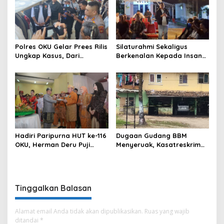
Pengawasan di Kabupaten
Ogan Komering Ulu
Polres OKU Gelar Prees Rilis
Silaturahmi Sekaligus
Ungkap Kasus, Dari
Berkenalan Kepada Insan
Narkotika Penyalahgunaan
Pers, Kapolres OKU Ajak
BBM Hingga Kasus Korupsi
Puluhan Wartawan Ngopi
Bareng
Hadiri Paripurna HUT ke-116
Dugaan Gudang BBM
OKU, Herman Deru Puji
Menyeruak, Kasatreskrim
Kemajuan Bumi Sebimbing
Polres OKU : Betul Sudah
Sekundang
Kita Pasang Police Line
Tinggalkan Balasan
Alamat email Anda tidak akan dipublikasikan.
Ruas yang wajib
ditandai
*