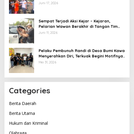
Juni 17, 2026
Sempat Terjadi Aksi Kejar – Kejaran,
Pelarian Wawan Berakhir di Tangan Tim
Opsnal Polsek Lubuk Batang, Kaki
Juni 11, 2026
Tertembus Timah Panas
Pelaku Pembunuh Randi di Desa Bumi Kawa
Menyerahkan Diri, Terkuak Begini Motifnya..
Mei 31, 2026
Categories
Berita Daerah
Berita Utama
Hukum dan Kriminal
Olahraga