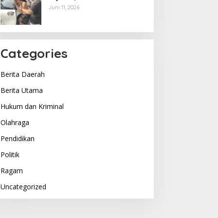
Berakhir di Tangan Tim
Juni 11, 2026
Opsnal Polsek Lubuk Batang,
Kaki Tertembus Timah Panas
Categories
Berita Daerah
Berita Utama
Hukum dan Kriminal
Olahraga
Pendidikan
Politik
Ragam
Uncategorized