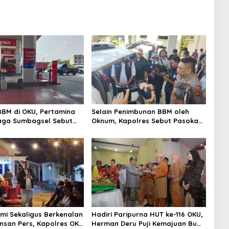
BBM di OKU, Pertamina
Selain Penimbunan BBM oleh
aga Sumbagsel Sebut
Oknum, Kapolres Sebut Pasokan
timalkan Penyaluran
BBM ke OKU Kurang, Pertamina
idi dan Perkuat
Patra Niaga Bungkam
san di Kabupaten Ogan
 Ulu
hmi Sekaligus Berkenalan
Hadiri Paripurna HUT ke-116 OKU,
nsan Pers, Kapolres OKU
Herman Deru Puji Kemajuan Bumi