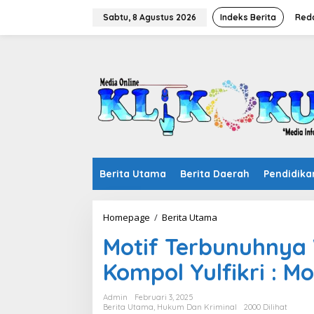
Lewati
ke
Sabtu, 8 Agustus 2026
Indeks Berita
Red
konten
Berita Utama
Berita Daerah
Pendidika
Motif
Homepage
/
Berita Utama
Terbunuhnya
Motif Terbunuhnya
Wawansyah
Terungkap,
Kompol Yulfikri : 
Kompol
Yulfikri
:
Admin
Februari 3, 2025
Motifnya
Berita Utama
,
Hukum Dan Kriminal
2000 Dilihat