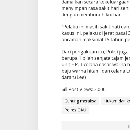
damaikan secara kekeluargaan
menyimpan rasa sakit hari se
dengan membunuh korban.
“Pelaku ini masih sakit hati d
kasus ini, pelaku di jerat pasa
ancaman maksimal 15 tahun pen
Dari pengakuan itu, Polisi ju
berupa 1 bilah senjata tajam j
unit HP, 1 celana dasar warna h
baju warna hitam, dan celana 
darah.(Lee)
Post Views:
2,000
Gunung meraksa
Hukum dan kr
Polres OKU
I