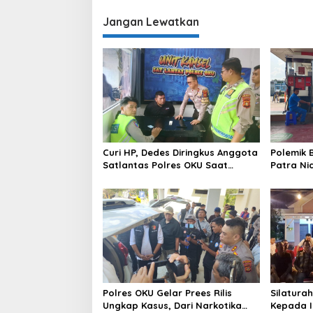
Jangan Lewatkan
Curi HP, Dedes Diringkus Anggota
Polemik 
Satlantas Polres OKU Saat
Patra Ni
Patroli
Terus Op
BBM Subs
Pengawa
Komering
Polres OKU Gelar Prees Rilis
Silatura
Ungkap Kasus, Dari Narkotika
Kepada I