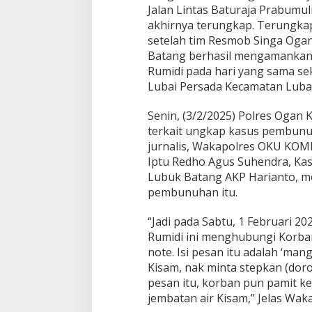
Jalan Lintas Baturaja Prabumuli
akhirnya terungkap. Terungkap
setelah tim Resmob Singa Ogan
Batang berhasil mengamankan 
Rumidi pada hari yang sama sek
Lubai Persada Kecamatan Luba
Senin, (3/2/2025) Polres Ogan 
terkait ungkap kasus pembunuh
jurnalis, Wakapolres OKU KOMP
Iptu Redho Agus Suhendra, Kas
Lubuk Batang AKP Harianto, me
pembunuhan itu.
“Jadi pada Sabtu, 1 Februari 20
Rumidi ini menghubungi Korba
note. Isi pesan itu adalah ‘man
Kisam, nak minta stepkan (dor
pesan itu, korban pun pamit k
jembatan air Kisam,” Jelas Wak