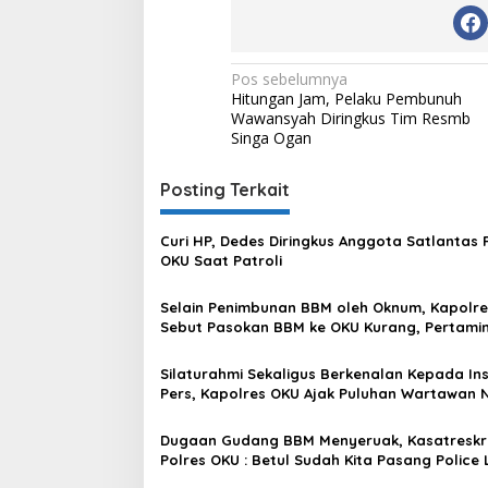
Navigasi
Pos sebelumnya
Hitungan Jam, Pelaku Pembunuh
pos
Wawansyah Diringkus Tim Resmb
Singa Ogan
Posting Terkait
Curi HP, Dedes Diringkus Anggota Satlantas 
OKU Saat Patroli
Selain Penimbunan BBM oleh Oknum, Kapolre
Sebut Pasokan BBM ke OKU Kurang, Pertami
Patra Niaga Bungkam
Silaturahmi Sekaligus Berkenalan Kepada In
Pers, Kapolres OKU Ajak Puluhan Wartawan 
Bareng
Dugaan Gudang BBM Menyeruak, Kasatreskr
Polres OKU : Betul Sudah Kita Pasang Police 