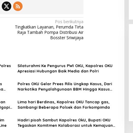
Pos berikutnya
Tingkatkan Layanan, Perumda Tirta
Raja Tambah Pompa Distribusi Air
Bosster Sriwijaya
Polres
Silaturahmi Ke Pengurus PWI OKU, Kapolres OKU
Apresiasi Hubungan Baik Media dan Polri
s
Polres OKU Gelar Prees Rilis Ungkap Kasus, Dari
na
Narkotika Penyalahgunaan BBM Hingga Kasus
Korupsi
san
Lima hari Berdinas, Kapolres OKU Tancap gas,
Ngopi
Sambangi Beberapa Polsek dan Forkompimda
im
Hadiri pisah Sambut Kapolres OkU, Bupati OKU
Line
Tegaskan Komitmen Kolaborasi untuk Kemajuan
Daerah