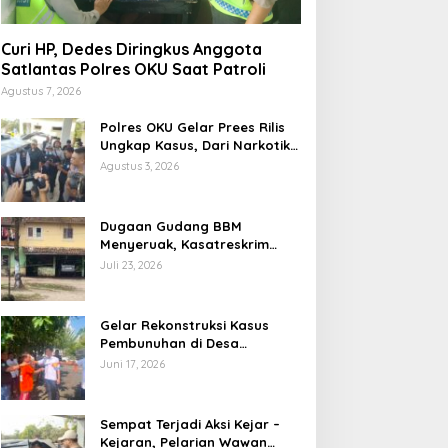
Curi HP, Dedes Diringkus Anggota
Satlantas Polres OKU Saat Patroli
Agustus 7, 2026
Polres OKU Gelar Prees Rilis
Ungkap Kasus, Dari Narkotika
Penyalahgunaan BBM Hingga
Agustus 3, 2026
Kasus Korupsi
Dugaan Gudang BBM
Menyeruak, Kasatreskrim
Polres OKU : Betul Sudah Kita
Juli 23, 2026
Pasang Police Line
Gelar Rekonstruksi Kasus
Pembunuhan di Desa
Mendingin, Desi Peragakan 18
Juni 17, 2026
Adegan
Sempat Terjadi Aksi Kejar –
Kejaran, Pelarian Wawan