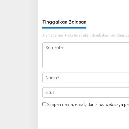
Penyalahgunaan BBM Hingga
Ajak Pul
Kasus Korupsi
Bareng
Tinggalkan Balasan
Alamat email Anda tidak akan dipublikasikan.
Ruas ya
Simpan nama, email, dan situs web saya pa