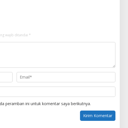
uhan Wartawan Ngopi
Sebimbing Sekundang
ng wajib ditandai
*
da peramban ini untuk komentar saya berikutnya.