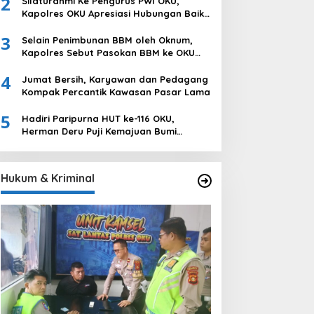
2
Silaturahmi Ke Pengurus PWI OKU,
Ogan Komering Ulu
Kapolres OKU Apresiasi Hubungan Baik
Media dan Polri
3
Selain Penimbunan BBM oleh Oknum,
Kapolres Sebut Pasokan BBM ke OKU
Kurang, Pertamina Patra Niaga
4
Bungkam
Jumat Bersih, Karyawan dan Pedagang
Kompak Percantik Kawasan Pasar Lama
5
Hadiri Paripurna HUT ke-116 OKU,
Herman Deru Puji Kemajuan Bumi
Sebimbing Sekundang
Hukum & Kriminal