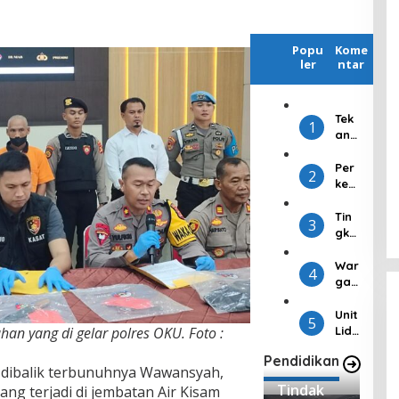
Popu
Kome
ler
ntar
Tek
1
an
Infl
asi
Per
2
Jel
ken
ang
alk
Idul
an
Tin
3
Fitri
Apli
gka
,
kasi
tka
Kej
Bar
n
War
4
ari
u,
Par
ga
OKU
Sna
tisi
RT
Gel
pbo
pas
17
Unit
5
ar
ots
i
Kel
Lidi
han yang di gelar polres OKU. Foto :
Pas
Per
Pe
ura
k IV
Pendidikan
ar
wak
mili
han
Sati
 dibalik terbunuhnya Wawansyah,
Mur
ilan
h,
Bat
ntel
Tindak
g terjadi di jembatan Air Kisam
ah
Su
KPU
uraj
ka