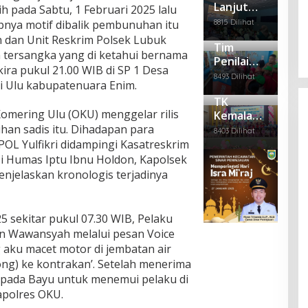
Lanjut
mse
OKU
h pada Sabtu, 1 Februari 2025 lalu
Empat Anggota PWI Sumsel
a
m
MOu, SDN
l
Gel
Per
Polr
Dipecat, Satu Mengundurkan Diri
8815 Dilihat
nya motif dibalik pembunuhan itu
Nya
11 dan
ar
mai
es
 dan Unit Reskrim Polsek Lubuk
Di Berita Daerah, Politik
|
Februari 28, 2025
mbi
Sen
Tim
di
Puskesm
OKU
tersangka yang di ketahui bernama
Bag
am
Heb
Lak
Penilai
as
ira pukul 21.00 WIB di SP 1 Desa
i –
Seh
ohk
uka
Adiwiyata
Kemalaraj
8493 Dilihat
Bag
at
an
n
i Ulu kabupatenuara Enim.
Tingkat
a Gelar
i
Pen
Pen
TK
Mandiri
Pembinaa
Pak
em
gga
Komering Ulu (OKU) menggelar rilis
Kemala
Ke SDN
n
et
uan
lan
Bhayangk
an sadis itu. Dihadapan para
11 OKU
Se
8403 Dilihat
Ma
gan
ari 15
OL Yulfikri didampingi Kasatreskrim
mb
yat
Kep
OKU
ako
Ter
ada
i Humas Iptu Ibnu Holdon, Kapolsek
Adakan
gan
Nar
njelaskan kronologis terjadinya
tun
Pentas
api
g
dan
Seni dan
a
Pelepasa
25 sekitar pukul 07.30 WIB, Pelaku
Rut
n Siswa
an
n Wawansyah melalui pesan Voice
Kel
g aku macet motor di jembatan air
as
ong) ke kontrakan’. Setelah menerima
II B
epada Bayu untuk menemui pelaku di
Bat
apolres OKU.
uraj
a