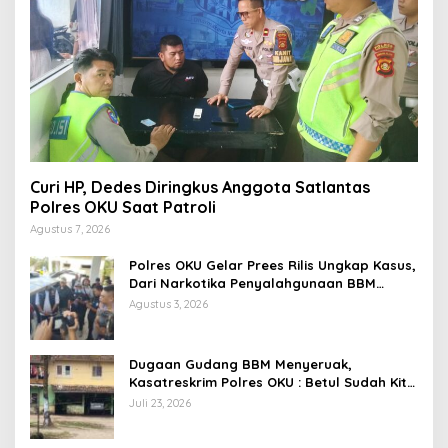
Curi HP, Dedes Diringkus Anggota Satlantas
Polres OKU Saat Patroli
Agustus 7, 2026
Polres OKU Gelar Prees Rilis Ungkap Kasus,
Dari Narkotika Penyalahgunaan BBM
Hingga Kasus Korupsi
Agustus 3, 2026
Dugaan Gudang BBM Menyeruak,
Kasatreskrim Polres OKU : Betul Sudah Kita
Pasang Police Line
Juli 23, 2026