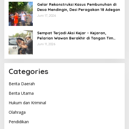
Gelar Rekonstruksi Kasus Pembunuhan di
Desa Mendingin, Desi Peragakan 18 Adegan
Juni 17, 2026
Sempat Terjadi Aksi Kejar – Kejaran,
Pelarian Wawan Berakhir di Tangan Tim
Opsnal Polsek Lubuk Batang, Kaki
Juni 11, 2026
Tertembus Timah Panas
Categories
Berita Daerah
Berita Utama
Hukum dan Kriminal
Olahraga
Pendidikan