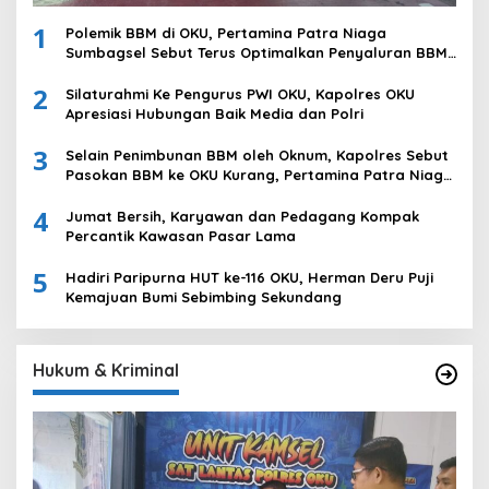
1
Polemik BBM di OKU, Pertamina Patra Niaga
Sumbagsel Sebut Terus Optimalkan Penyaluran BBM
Subsidi dan Perkuat Pengawasan di Kabupaten Ogan
2
Komering Ulu
Silaturahmi Ke Pengurus PWI OKU, Kapolres OKU
Apresiasi Hubungan Baik Media dan Polri
3
Selain Penimbunan BBM oleh Oknum, Kapolres Sebut
Pasokan BBM ke OKU Kurang, Pertamina Patra Niaga
Bungkam
4
Jumat Bersih, Karyawan dan Pedagang Kompak
Percantik Kawasan Pasar Lama
5
Hadiri Paripurna HUT ke-116 OKU, Herman Deru Puji
Kemajuan Bumi Sebimbing Sekundang
Hukum & Kriminal