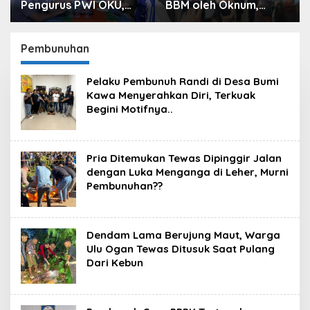
BBM oleh Oknum,
Prees Rilis Ungkap
Kapolres Sebut
Kasus, Dari Narkotika
Pasokan BBM ke OKU
Penyalahgunaan BBM
Kurang, Pertamina
Hingga Kasus Korupsi
Pembunuhan
Patra Niaga Bungkam
Pelaku Pembunuh Randi di Desa Bumi
Kawa Menyerahkan Diri, Terkuak
Begini Motifnya..
Pria Ditemukan Tewas Dipinggir Jalan
dengan Luka Menganga di Leher, Murni
Pembunuhan??
Dendam Lama Berujung Maut, Warga
Ulu Ogan Tewas Ditusuk Saat Pulang
Dari Kebun