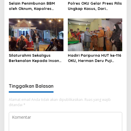
Selain Penimbunan BBM
Polres OKU Gelar Prees Rilis
oleh Oknum, Kapolres
Ungkap Kasus, Dari
Sebut Pasokan BBM ke OKU
Narkotika Penyalahgunaan
Kurang, Pertamina Patra
BBM Hingga Kasus Korupsi
Niaga Bungkam
Silaturahmi Sekaligus
Hadiri Paripurna HUT ke-116
Berkenalan Kepada Insan
OKU, Herman Deru Puji
Pers, Kapolres OKU Ajak
Kemajuan Bumi Sebimbing
Puluhan Wartawan Ngopi
Sekundang
Bareng
Tinggalkan Balasan
Alamat email Anda tidak akan dipublikasikan.
Ruas yang wajib
ditandai
*