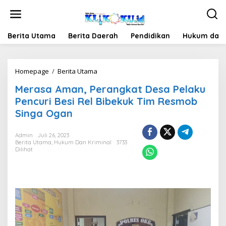
Lewati
ke
konten
Berita Utama
Berita Daerah
Pendidikan
Hukum dan 
Merasa
Homepage
/
Berita Utama
Aman,
Merasa Aman, Perangkat Desa Pelaku
Perangkat
Desa
Pencuri Besi Rel Bibekuk Tim Resmob
Pelaku
Singa Ogan
Pencuri
Besi
Rel
Admin
Juli 26, 2023
Berita Utama
,
Hukum Dan Kriminal
Bibekuk
3733
Dilihat
Tim
Resmob
Singa
Ogan