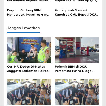
Pers, Kapolres OKU Ajak
Sambangi Beberapa Polsek
Puluhan Wartawan Ngopi
dan Forkompimda
Dugaan Gudang BBM
Hadiri pisah Sambut
Bareng
Menyeruak, Kasatreskrim
Kapolres OkU, Bupati OKU
Polres OKU : Betul Sudah
Tegaskan Komitmen
Kita Pasang Police Line
Kolaborasi untuk Kemajuan
Daerah
Jangan Lewatkan
Curi HP, Dedes Diringkus
Polemik BBM di OKU,
Anggota Satlantas Polres
Pertamina Patra Niaga
OKU Saat Patroli
Sumbagsel Sebut Terus
Optimalkan Penyaluran
BBM Subsidi dan Perkuat
Pengawasan di Kabupaten
Ogan Komering Ulu