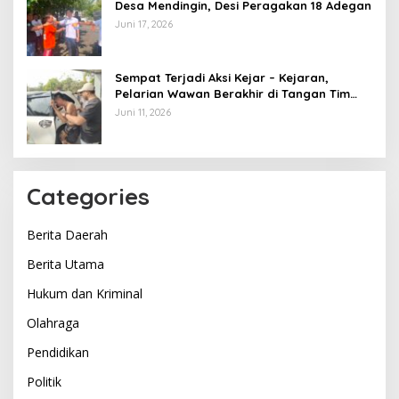
Desa Mendingin, Desi Peragakan 18 Adegan
Juni 17, 2026
Sempat Terjadi Aksi Kejar – Kejaran,
Pelarian Wawan Berakhir di Tangan Tim
Opsnal Polsek Lubuk Batang, Kaki
Juni 11, 2026
Tertembus Timah Panas
Categories
Berita Daerah
Berita Utama
Hukum dan Kriminal
Olahraga
Pendidikan
Politik