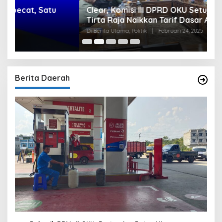
Clear, Komisi III DPRD OKU Setuju Perumda
U
Tirta Raja Naikkan Tarif Dasar Air, Namun
S
Bersyarat
I
Di Berita Utama, Politik
|
Februari 24, 2025
Di
Berita Daerah