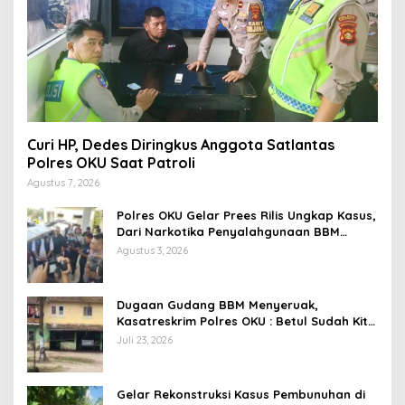
Curi HP, Dedes Diringkus Anggota Satlantas
Polres OKU Saat Patroli
Agustus 7, 2026
Polres OKU Gelar Prees Rilis Ungkap Kasus,
Dari Narkotika Penyalahgunaan BBM
Hingga Kasus Korupsi
Agustus 3, 2026
Dugaan Gudang BBM Menyeruak,
Kasatreskrim Polres OKU : Betul Sudah Kita
Pasang Police Line
Juli 23, 2026
Gelar Rekonstruksi Kasus Pembunuhan di