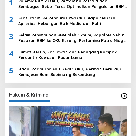
1
Polemik BBM di OKU, Pertamina Patra Niaga
Sumbagsel Sebut Terus Optimalkan Penyaluran BBM
Subsidi dan Perkuat Pengawasan di Kabupaten Ogan
2
Komering Ulu
Silaturahmi Ke Pengurus PWI OKU, Kapolres OKU
Apresiasi Hubungan Baik Media dan Polri
3
Selain Penimbunan BBM oleh Oknum, Kapolres Sebut
Pasokan BBM ke OKU Kurang, Pertamina Patra Niaga
Bungkam
4
Jumat Bersih, Karyawan dan Pedagang Kompak
Percantik Kawasan Pasar Lama
5
Hadiri Paripurna HUT ke-116 OKU, Herman Deru Puji
Kemajuan Bumi Sebimbing Sekundang
Hukum & Kriminal