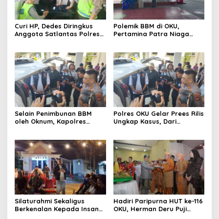
Curi HP, Dedes Diringkus
Polemik BBM di OKU,
Anggota Satlantas Polres
Pertamina Patra Niaga
OKU Saat Patroli
Sumbagsel Sebut Terus
Optimalkan Penyaluran
BBM Subsidi dan Perkuat
Pengawasan di Kabupaten
Ogan Komering Ulu
Selain Penimbunan BBM
Polres OKU Gelar Prees Rilis
oleh Oknum, Kapolres
Ungkap Kasus, Dari
Sebut Pasokan BBM ke OKU
Narkotika Penyalahgunaan
Kurang, Pertamina Patra
BBM Hingga Kasus Korupsi
Niaga Bungkam
Silaturahmi Sekaligus
Hadiri Paripurna HUT ke-116
Berkenalan Kepada Insan
OKU, Herman Deru Puji
Pers, Kapolres OKU Ajak
Kemajuan Bumi Sebimbing