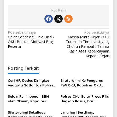
Ikuti Kami
Navigasi
Pos sebelumnya
Pos berikutnya
Gelar Coaching Clinic Disdik
Massa Minta Kejari OKU
pos
OKU Berikan Motivasi Bagi
Turunkan Tim Investigasi,
Peserta
Choirun Parapat : Terima
Kasih Atas Kepercayaan
Kepada Kejari
Posting Terkait
Curi HP, Dedes Diringkus
Silaturahmi Ke Pengurus
Anggota Satlantas Polres
PWI OKU, Kapolres OKU
OKU Saat Patroli
Apresiasi Hubungan Baik
Media dan Polri
Selain Penimbunan BBM
Polres OKU Gelar Prees Rilis
oleh Oknum, Kapolres
Ungkap Kasus, Dari
Sebut Pasokan BBM ke OKU
Narkotika Penyalahgunaan
Kurang, Pertamina Patra
BBM Hingga Kasus Korupsi
Silaturahmi Sekaligus
Lima hari Berdinas,
Niaga Bungkam
Berkenalan Kepada Insan
Kapolres OKU Tancap gas,