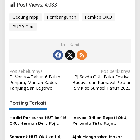
Post Views:
4,083
Gedung mpp
Pembangunan
Pemkab OKU
PUPR Oku
Ikuti Kami
Navigasi
Pos sebelumnya
Pos berikutnya
Di Vonis 4 Tahun 6 Bulan
PJ Sekda OKU Buka Festival
pos
Penjara, Mantan Kades
Budaya dan Karnaval Pelajar
Tanjung Sari Legowo
SMK se Sumsel Tahun 2023
Posting Terkait
Hadiri Paripurna HUT ke-116
Inovasi Brilian Bupati OKU,
OKU, Herman Deru Puji
Perumda Tirta Raja
Kemajuan Bumi Sebimbing
Hadirkan TIRRA DRINK
Sekundang
Mobile Water Purifier
Semarak HUT OKU ke-116,
Ajak Masyarakat Makan