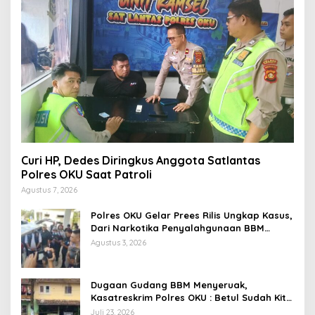
Curi HP, Dedes Diringkus Anggota Satlantas
Polres OKU Saat Patroli
Agustus 7, 2026
Polres OKU Gelar Prees Rilis Ungkap Kasus,
Dari Narkotika Penyalahgunaan BBM
Hingga Kasus Korupsi
Agustus 3, 2026
Dugaan Gudang BBM Menyeruak,
Kasatreskrim Polres OKU : Betul Sudah Kita
Pasang Police Line
Juli 23, 2026