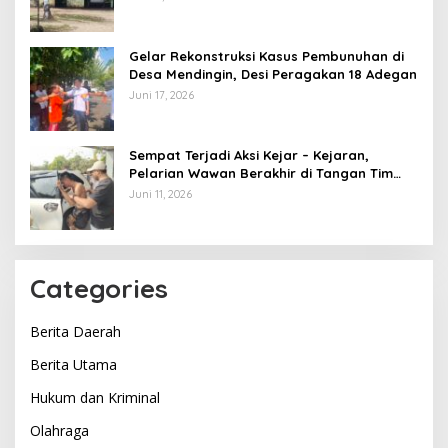
Gelar Rekonstruksi Kasus Pembunuhan di
Desa Mendingin, Desi Peragakan 18 Adegan
Juni 17, 2026
Sempat Terjadi Aksi Kejar – Kejaran,
Pelarian Wawan Berakhir di Tangan Tim
Opsnal Polsek Lubuk Batang, Kaki
Juni 11, 2026
Tertembus Timah Panas
Categories
Berita Daerah
Berita Utama
Hukum dan Kriminal
Olahraga