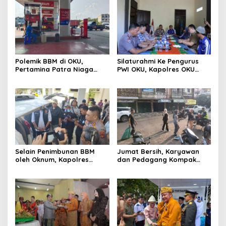
Polemik BBM di OKU,
Silaturahmi Ke Pengurus
Pertamina Patra Niaga
PWI OKU, Kapolres OKU
Sumbagsel Sebut Terus
Apresiasi Hubungan Baik
Optimalkan Penyaluran
Media dan Polri
BBM Subsidi dan Perkuat
Pengawasan di Kabupaten
Ogan Komering Ulu
Selain Penimbunan BBM
Jumat Bersih, Karyawan
oleh Oknum, Kapolres
dan Pedagang Kompak
Sebut Pasokan BBM ke OKU
Percantik Kawasan Pasar
Kurang, Pertamina Patra
Lama
Niaga Bungkam