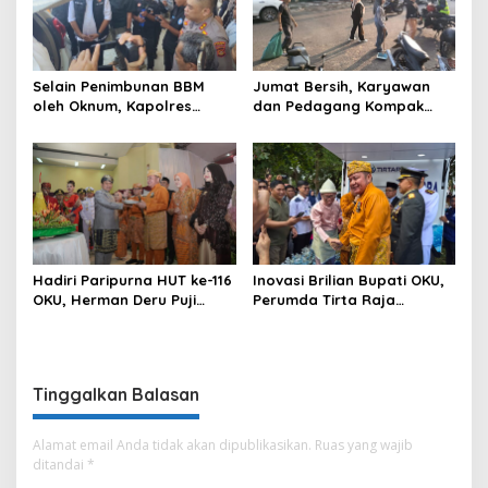
Ogan Komering Ulu
Selain Penimbunan BBM
Jumat Bersih, Karyawan
oleh Oknum, Kapolres
dan Pedagang Kompak
Sebut Pasokan BBM ke OKU
Percantik Kawasan Pasar
Kurang, Pertamina Patra
Lama
Niaga Bungkam
Hadiri Paripurna HUT ke-116
Inovasi Brilian Bupati OKU,
OKU, Herman Deru Puji
Perumda Tirta Raja
Kemajuan Bumi Sebimbing
Hadirkan TIRRA DRINK
Sekundang
Mobile Water Purifier
Tinggalkan Balasan
Alamat email Anda tidak akan dipublikasikan.
Ruas yang wajib
ditandai
*