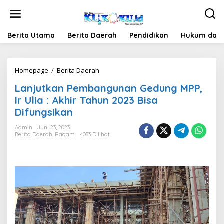
Lewati
ke
konten
Berita Utama
Berita Daerah
Pendidikan
Hukum dan 
Lanjutkan
Homepage
/
Berita Daerah
Pembangunan
Lanjutkan Pembangunan Gedung MPP,
Gedung
MPP,
Ir Ulia : Akhir Tahun 2023 Bisa
Ir
Difungsikan
Ulia
:
Admin
Juni 23, 2023
Akhir
Berita Daerah
,
Ragam
4083 Dilihat
Tahun
2023
Bisa
Difungsikan