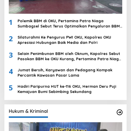
1
Polemik BBM di OKU, Pertamina Patra Niaga
Sumbagsel Sebut Terus Optimalkan Penyaluran BBM
Subsidi dan Perkuat Pengawasan di Kabupaten Ogan
2
Komering Ulu
Silaturahmi Ke Pengurus PWI OKU, Kapolres OKU
Apresiasi Hubungan Baik Media dan Polri
3
Selain Penimbunan BBM oleh Oknum, Kapolres Sebut
Pasokan BBM ke OKU Kurang, Pertamina Patra Niaga
Bungkam
4
Jumat Bersih, Karyawan dan Pedagang Kompak
Percantik Kawasan Pasar Lama
5
Hadiri Paripurna HUT ke-116 OKU, Herman Deru Puji
Kemajuan Bumi Sebimbing Sekundang
Hukum & Kriminal