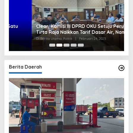
Clear, Komisi III DPRD OKU Setuju Perumda
U
Tirta Raja Naikkan Tarif Dasar Air, Namun
S
Bersyarat
I
Di Berita Utama, Politik
|
Februari 24, 2025
Di
Berita Daerah