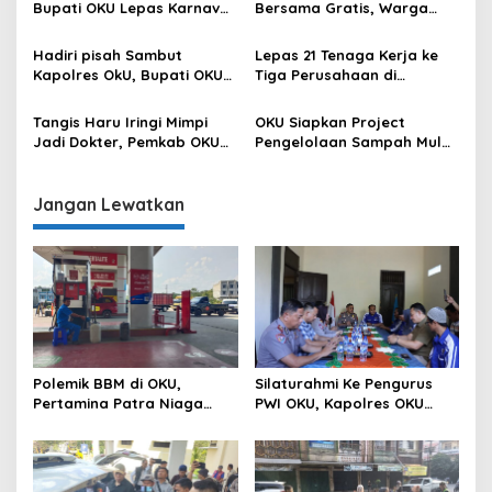
Bupati OKU Lepas Karnaval
Bersama Gratis, Warga
Drum Band Pelajar
Apresiasi Kepedulian Bupati
OKU
Hadiri pisah Sambut
Lepas 21 Tenaga Kerja ke
Kapolres OkU, Bupati OKU
Tiga Perusahaan di
Tegaskan Komitmen
Semarang, Langkah
Kolaborasi untuk Kemajuan
Kongkrit Pemkab OKU
Tangis Haru Iringi Mimpi
OKU Siapkan Project
Daerah
Kurangi Pengangguran
Jadi Dokter, Pemkab OKU
Pengelolaan Sampah Mulai
Hadirkan Harapan Baru
dari Hulu Sampai ke Hilir
bagi Anak Berprestasi dari
Keluarga Kurang Mampu
Jangan Lewatkan
Polemik BBM di OKU,
Silaturahmi Ke Pengurus
Pertamina Patra Niaga
PWI OKU, Kapolres OKU
Sumbagsel Sebut Terus
Apresiasi Hubungan Baik
Optimalkan Penyaluran
Media dan Polri
BBM Subsidi dan Perkuat
Pengawasan di Kabupaten