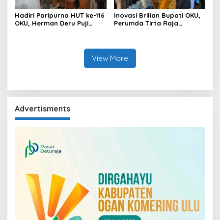
Hadiri Paripurna HUT ke-116
Inovasi Brilian Bupati OKU,
OKU, Herman Deru Puji
Perumda Tirta Raja
Kemajuan Bumi Sebimbing
Hadirkan TIRRA DRINK
Sekundang
Mobile Water Purifier
View More
Advertisments