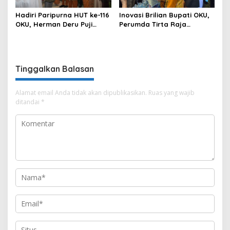
Hadiri Paripurna HUT ke-116
Inovasi Brilian Bupati OKU,
OKU, Herman Deru Puji
Perumda Tirta Raja
Kemajuan Bumi Sebimbing
Hadirkan TIRRA DRINK
Sekundang
Mobile Water Purifier
Tinggalkan Balasan
Alamat email Anda tidak akan dipublikasikan.
Ruas yang wajib
ditandai
*