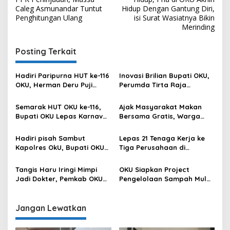
Caleg Asmunandar Tuntut
Hidup Dengan Gantung Diri,
Penghitungan Ulang
isi Surat Wasiatnya Bikin
Merinding
Posting Terkait
Hadiri Paripurna HUT ke-116
Inovasi Brilian Bupati OKU,
OKU, Herman Deru Puji
Perumda Tirta Raja
Kemajuan Bumi Sebimbing
Hadirkan TIRRA DRINK
Sekundang
Mobile Water Purifier
Semarak HUT OKU ke-116,
Ajak Masyarakat Makan
Bupati OKU Lepas Karnaval
Bersama Gratis, Warga
Drum Band Pelajar
Apresiasi Kepedulian Bupati
OKU
Hadiri pisah Sambut
Lepas 21 Tenaga Kerja ke
Kapolres OkU, Bupati OKU
Tiga Perusahaan di
Tegaskan Komitmen
Semarang, Langkah
Kolaborasi untuk Kemajuan
Kongkrit Pemkab OKU
Tangis Haru Iringi Mimpi
OKU Siapkan Project
Daerah
Kurangi Pengangguran
Jadi Dokter, Pemkab OKU
Pengelolaan Sampah Mulai
Hadirkan Harapan Baru
dari Hulu Sampai ke Hilir
bagi Anak Berprestasi dari
Keluarga Kurang Mampu
Jangan Lewatkan