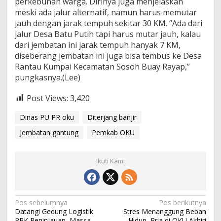
perkebunan warga. Dirinya juga menjelaskan
meski ada jalur alternatif, namun harus memutar
jauh dengan jarak tempuh sekitar 30 KM. “Ada dari
jalur Desa Batu Putih tapi harus mutar jauh, kalau
dari jembatan ini jarak tempuh hanyak 7 KM,
diseberang jembatan ini juga bisa tembus ke Desa
Rantau Kumpai Kecamatan Sosoh Buay Rayap,”
pungkasnya.(Lee)
Post Views:
3,420
Dinas PU PR oku
Diterjang banjir
Jembatan gantung
Pemkab OKU
Ikuti Kami
Navigasi
Pos sebelumnya
Pos berikutnya
Datangi Gedung Logistik
Stres Menanggung Beban
pos
PPK Peninjauan, Massa
Hidup, Pria di OKU Akhiri