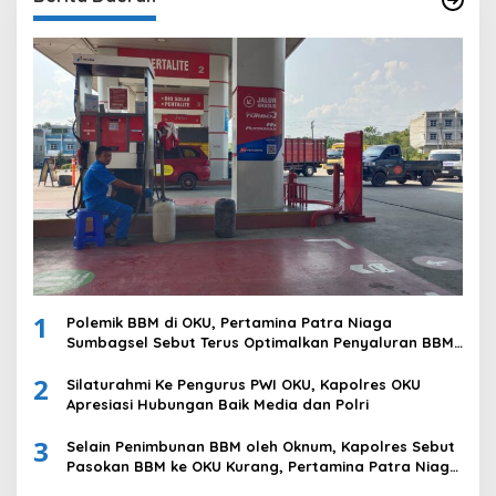
1
Polemik BBM di OKU, Pertamina Patra Niaga
Sumbagsel Sebut Terus Optimalkan Penyaluran BBM
Subsidi dan Perkuat Pengawasan di Kabupaten Ogan
2
Komering Ulu
Silaturahmi Ke Pengurus PWI OKU, Kapolres OKU
Apresiasi Hubungan Baik Media dan Polri
3
Selain Penimbunan BBM oleh Oknum, Kapolres Sebut
Pasokan BBM ke OKU Kurang, Pertamina Patra Niaga
Bungkam