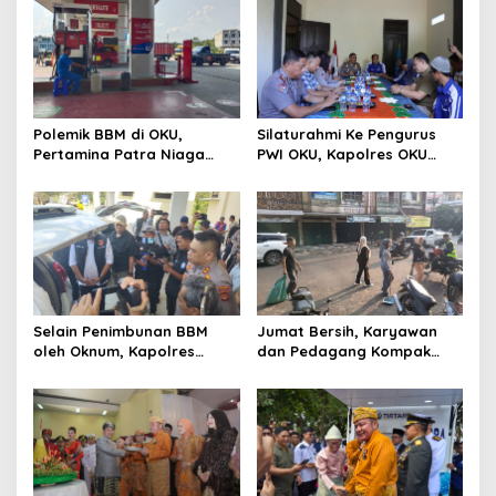
Polemik BBM di OKU,
Silaturahmi Ke Pengurus
Pertamina Patra Niaga
PWI OKU, Kapolres OKU
Sumbagsel Sebut Terus
Apresiasi Hubungan Baik
Optimalkan Penyaluran
Media dan Polri
BBM Subsidi dan Perkuat
Pengawasan di Kabupaten
Ogan Komering Ulu
Selain Penimbunan BBM
Jumat Bersih, Karyawan
oleh Oknum, Kapolres
dan Pedagang Kompak
Sebut Pasokan BBM ke OKU
Percantik Kawasan Pasar
Kurang, Pertamina Patra
Lama
Niaga Bungkam