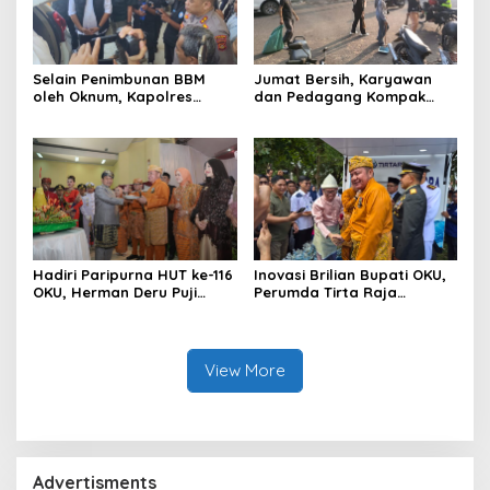
Selain Penimbunan BBM
Jumat Bersih, Karyawan
oleh Oknum, Kapolres
dan Pedagang Kompak
Sebut Pasokan BBM ke OKU
Percantik Kawasan Pasar
Kurang, Pertamina Patra
Lama
Niaga Bungkam
Hadiri Paripurna HUT ke-116
Inovasi Brilian Bupati OKU,
OKU, Herman Deru Puji
Perumda Tirta Raja
Kemajuan Bumi Sebimbing
Hadirkan TIRRA DRINK
Sekundang
Mobile Water Purifier
View More
Advertisments