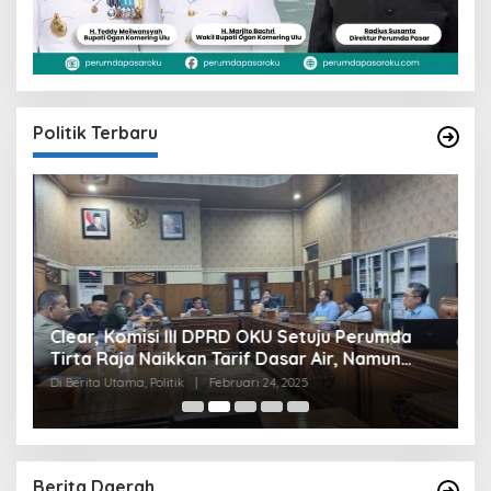
Politik Terbaru
Clear, Komisi III DPRD OKU Setuju Perumda
U
Tirta Raja Naikkan Tarif Dasar Air, Namun
S
Bersyarat
I
Di Berita Utama, Politik
|
Februari 24, 2025
Di
Berita Daerah