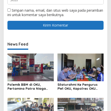
Simpan nama, email, dan situs web saya pada peramban
ini untuk komentar saya berikutnya.
News Feed
Polemik BBM di OKU,
Silaturahmi Ke Pengurus
Pertamina Patra Niaga
PWI OKU, Kapolres OKU
Sumbagsel Sebut Terus
Apresiasi Hubungan Baik
Optimalkan Penyaluran
Media dan Polri
BBM Subsidi dan Perkuat
Pengawasan di Kabupaten
Ogan Komering Ulu