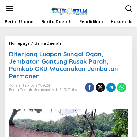
Lewati
ke
konten
Berita Utama
Berita Daerah
Pendidikan
Hukum dan 
Diterjang
Homepage
/
Berita Daerah
Luapan
Diterjang Luapan Sungai Ogan,
Sungai
Ogan,
Jembatan Gantung Rusak Parah,
Jembatan
Pemkab OKU Wacanakan Jembatan
Gantung
Permanen
Rusak
Parah,
Admin
Februari 19, 2024
Pemkab
Berita Daerah
,
Uncategorized
3420 Dilihat
OKU
Wacanakan
Jembatan
Permanen