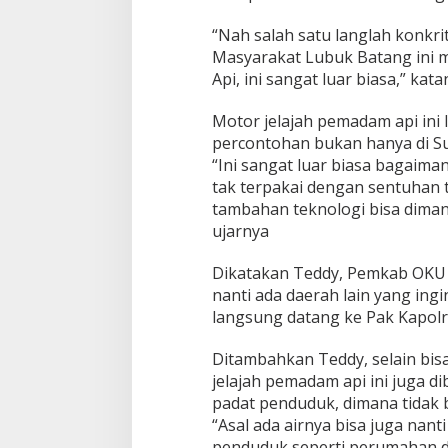
“Nah salah satu langlah konkr
Masyarakat Lubuk Batang ini 
Api, ini sangat luar biasa,” kat
Motor jelajah pemadam api ini 
percontohan bukan hanya di Su
“Ini sangat luar biasa bagaim
tak terpakai dengan sentuhan 
tambahan teknologi bisa diman
ujarnya
Dikatakan Teddy, Pemkab OKU s
nanti ada daerah lain yang ing
langsung datang ke Pak Kapol
Ditambahkan Teddy, selain bis
jelajah pemadam api ini juga d
padat penduduk, dimana tidak b
“Asal ada airnya bisa juga nan
penduduk seperti perumahan da