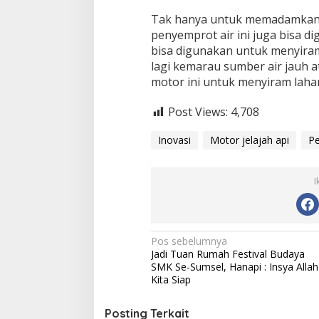
Tak hanya untuk memadamkan a
penyemprot air ini juga bisa di
bisa digunakan untuk menyiram
lagi kemarau sumber air jauh a
motor ini untuk menyiram lahan
Post Views:
4,708
Inovasi
Motor jelajah api
P
I
Navigasi
Pos sebelumnya
Jadi Tuan Rumah Festival Budaya
pos
SMK Se-Sumsel, Hanapi : Insya Allah
Kita Siap
Posting Terkait