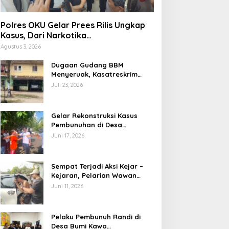
Polres OKU Gelar Prees Rilis Ungkap
Kasus, Dari Narkotika
Penyalahgunaan BBM Hingga Kasus
Agustus 3, 2026
Korupsi
Dugaan Gudang BBM
Menyeruak, Kasatreskrim
Polres OKU : Betul Sudah Kita
Juli 23, 2026
Pasang Police Line
Gelar Rekonstruksi Kasus
Pembunuhan di Desa
Mendingin, Desi Peragakan 18
Juni 17, 2026
Adegan
Sempat Terjadi Aksi Kejar –
Kejaran, Pelarian Wawan
Berakhir di Tangan Tim
Juni 11, 2026
Opsnal Polsek Lubuk Batang,
Kaki Tertembus Timah Panas
Pelaku Pembunuh Randi di
Desa Bumi Kawa