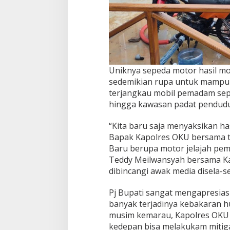
Uniknya sepeda motor hasil mod
sedemikian rupa untuk mampu b
terjangkau mobil pemadam sepe
hingga kawasan padat pendudu
“Kita baru saja menyaksikan has
Bapak Kapolres OKU bersama 
Baru berupa motor jelajah pem
Teddy Meilwansyah bersama Ka
dibincangi awak media disela-s
Pj Bupati sangat mengapresiasi
banyak terjadinya kebakaran h
musim kemarau, Kapolres OKU 
kedepan bisa melakukam mitiga