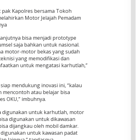
it pak Kapolres bersama Tokoh
melahirkan Motor Jelajah Pemadam
anya
lanjutnya bisa menjadi prototype
msel saja bahkan untuk nasional.
ana motor-motor bekas yang sudah
teknisi yang memodifikasi dan
faatkan untuk mengatasi karhutlah,”
iap mendukung inovasi ini, “kalau
in mencontoh atau belajar bisa
res OKU,” imbuhnya.
a digunakan untuk karhutlah, motor
ibisa digunakan untuk dikawasan
isa dijangkau oleh mobil damkar.
ti digunakan untuk kawasan padat
n lainnya,” tandasnya.