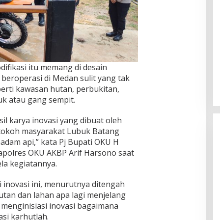
ifikasi itu memang di desain
eroperasi di Medan sulit yang tak
rti kawasan hutan, perbukitan,
k atau gang sempit.
il karya inovasi yang dibuat oleh
tokoh masyarakat Lubuk Batang
adam api,” kata Pj Bupati OKU H
polres OKU AKBP Arif Harsono saat
ela kegiatannya.
 inovasi ini, menurutnya ditengah
utan dan lahan apa lagi menjelang
menginisiasi inovasi bagaimana
si karhutlah.