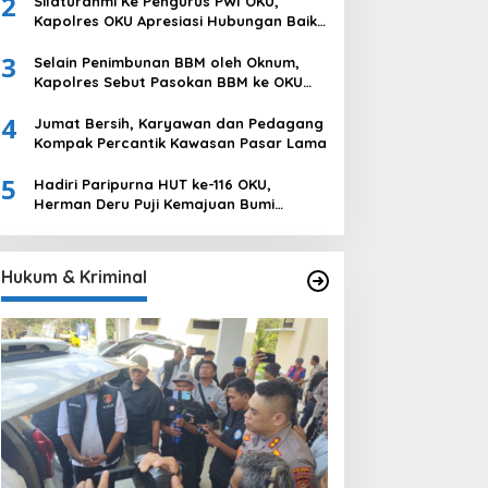
2
Silaturahmi Ke Pengurus PWI OKU,
Ogan Komering Ulu
Kapolres OKU Apresiasi Hubungan Baik
Media dan Polri
3
Selain Penimbunan BBM oleh Oknum,
Kapolres Sebut Pasokan BBM ke OKU
Kurang, Pertamina Patra Niaga
4
Bungkam
Jumat Bersih, Karyawan dan Pedagang
Kompak Percantik Kawasan Pasar Lama
5
Hadiri Paripurna HUT ke-116 OKU,
Herman Deru Puji Kemajuan Bumi
Sebimbing Sekundang
Hukum & Kriminal