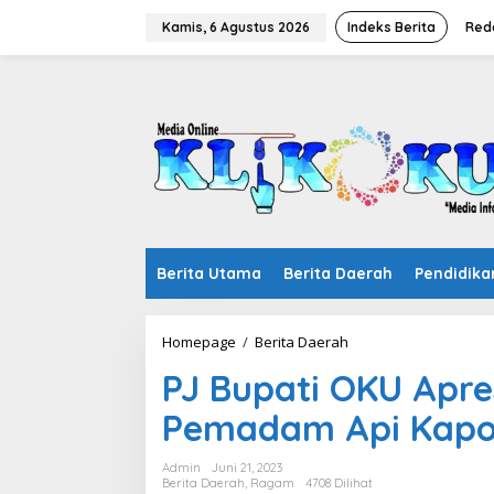
Lewati
ke
Kamis, 6 Agustus 2026
Indeks Berita
Red
konten
Berita Utama
Berita Daerah
Pendidika
PJ
Homepage
/
Berita Daerah
Bupati
PJ Bupati OKU Apres
OKU
Apresiasi
Pemadam Api Kapo
Inovasi
Motor
Pemadam
Admin
Juni 21, 2023
Api
Berita Daerah
,
Ragam
4708 Dilihat