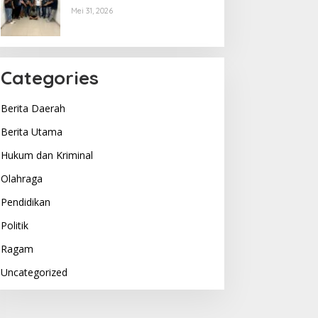
Menyerahkan Diri, Terkuak
Mei 31, 2026
Begini Motifnya..
Categories
Berita Daerah
Berita Utama
Hukum dan Kriminal
Olahraga
Pendidikan
Politik
Ragam
Uncategorized