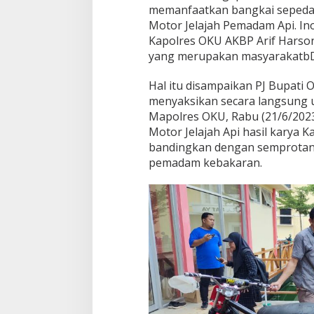
memanfaatkan bangkai sepeda 
Motor Jelajah Pemadam Api. In
Kapolres OKU AKBP Arif Harso
yang merupakan masyarakatbD
Hal itu disampaikan PJ Bupati
menyaksikan secara langsung u
Mapolres OKU, Rabu (21/6/2023
Motor Jelajah Api hasil karya Ka
bandingkan dengan semprotan a
pemadam kebakaran.