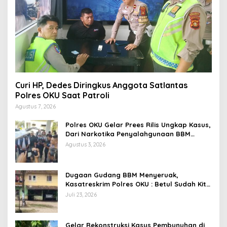
Curi HP, Dedes Diringkus Anggota Satlantas
Polres OKU Saat Patroli
Agustus 7, 2026
Polres OKU Gelar Prees Rilis Ungkap Kasus,
Dari Narkotika Penyalahgunaan BBM
Hingga Kasus Korupsi
Agustus 3, 2026
Dugaan Gudang BBM Menyeruak,
Kasatreskrim Polres OKU : Betul Sudah Kita
Pasang Police Line
Juli 23, 2026
Gelar Rekonstruksi Kasus Pembunuhan di