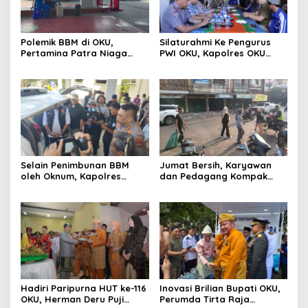
Polemik BBM di OKU,
Silaturahmi Ke Pengurus
Pertamina Patra Niaga
PWI OKU, Kapolres OKU
Sumbagsel Sebut Terus
Apresiasi Hubungan Baik
Optimalkan Penyaluran
Media dan Polri
BBM Subsidi dan Perkuat
Pengawasan di Kabupaten
Ogan Komering Ulu
Selain Penimbunan BBM
Jumat Bersih, Karyawan
oleh Oknum, Kapolres
dan Pedagang Kompak
Sebut Pasokan BBM ke OKU
Percantik Kawasan Pasar
Kurang, Pertamina Patra
Lama
Niaga Bungkam
Hadiri Paripurna HUT ke-116
Inovasi Brilian Bupati OKU,
OKU, Herman Deru Puji
Perumda Tirta Raja