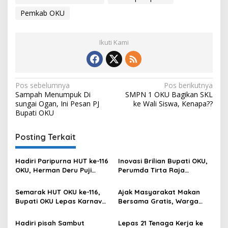
Pemkab OKU
Ikuti Kami
Navigasi
Pos sebelumnya
Pos berikutnya
Sampah Menumpuk Di
SMPN 1 OKU Bagikan SKL
pos
sungai Ogan, Ini Pesan PJ
ke Wali Siswa, Kenapa??
Bupati OKU
Posting Terkait
Hadiri Paripurna HUT ke-116
Inovasi Brilian Bupati OKU,
OKU, Herman Deru Puji
Perumda Tirta Raja
Kemajuan Bumi Sebimbing
Hadirkan TIRRA DRINK
Sekundang
Mobile Water Purifier
Semarak HUT OKU ke-116,
Ajak Masyarakat Makan
Bupati OKU Lepas Karnaval
Bersama Gratis, Warga
Drum Band Pelajar
Apresiasi Kepedulian Bupati
OKU
Hadiri pisah Sambut
Lepas 21 Tenaga Kerja ke