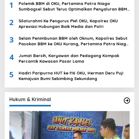
1
Polemik BBM di OKU, Pertamina Patra Niaga
Sumbagsel Sebut Terus Optimalkan Penyaluran BBM
Subsidi dan Perkuat Pengawasan di Kabupaten Ogan
2
Komering Ulu
Silaturahmi Ke Pengurus PWI OKU, Kapolres OKU
Apresiasi Hubungan Baik Media dan Polri
3
Selain Penimbunan BBM oleh Oknum, Kapolres Sebut
Pasokan BBM ke OKU Kurang, Pertamina Patra Niaga
Bungkam
4
Jumat Bersih, Karyawan dan Pedagang Kompak
Percantik Kawasan Pasar Lama
5
Hadiri Paripurna HUT ke-116 OKU, Herman Deru Puji
Kemajuan Bumi Sebimbing Sekundang
Hukum & Kriminal