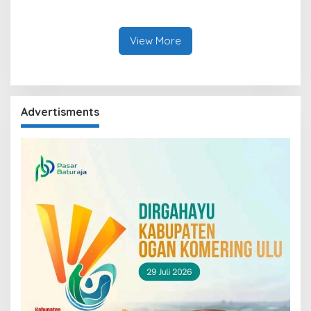
Kemajuan Bumi Sebimbing
Hadirkan TIRRA DRINK
Sekundang
Mobile Water Purifier
View More
Advertisments