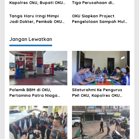
Kapolres OkU, Bupati OKU
Tiga Perusahaan di
Tegaskan Komitmen
Semarang, Langkah
Kolaborasi untuk Kemajuan
Kongkrit Pemkab OKU
Tangis Haru Iringi Mimpi
OKU Siapkan Project
Daerah
Kurangi Pengangguran
Jadi Dokter, Pemkab OKU
Pengelolaan Sampah Mulai
Hadirkan Harapan Baru
dari Hulu Sampai ke Hilir
bagi Anak Berprestasi dari
Keluarga Kurang Mampu
Jangan Lewatkan
Polemik BBM di OKU,
Silaturahmi Ke Pengurus
Pertamina Patra Niaga
PWI OKU, Kapolres OKU
Sumbagsel Sebut Terus
Apresiasi Hubungan Baik
Optimalkan Penyaluran
Media dan Polri
BBM Subsidi dan Perkuat
Pengawasan di Kabupaten
Ogan Komering Ulu