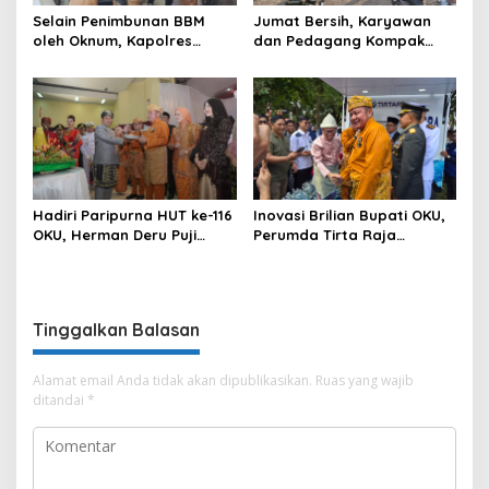
Selain Penimbunan BBM
Jumat Bersih, Karyawan
oleh Oknum, Kapolres
dan Pedagang Kompak
Sebut Pasokan BBM ke OKU
Percantik Kawasan Pasar
Kurang, Pertamina Patra
Lama
Niaga Bungkam
Hadiri Paripurna HUT ke-116
Inovasi Brilian Bupati OKU,
OKU, Herman Deru Puji
Perumda Tirta Raja
Kemajuan Bumi Sebimbing
Hadirkan TIRRA DRINK
Sekundang
Mobile Water Purifier
Tinggalkan Balasan
Alamat email Anda tidak akan dipublikasikan.
Ruas yang wajib
ditandai
*