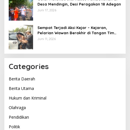
Desa Mendingin, Desi Peragakan 18 Adegan
Juni 17, 2026
Sempat Terjadi Aksi Kejar – Kejaran,
Pelarian Wawan Berakhir di Tangan Tim
Opsnal Polsek Lubuk Batang, Kaki
Juni 11, 2026
Tertembus Timah Panas
Categories
Berita Daerah
Berita Utama
Hukum dan Kriminal
Olahraga
Pendidikan
Politik