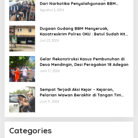
Dari Narkotika Penyalahgunaan BBM
Hingga Kasus Korupsi
Agustus 3, 2026
Dugaan Gudang BBM Menyeruak,
Kasatreskrim Polres OKU : Betul Sudah Kita
Pasang Police Line
Juli 23, 2026
Gelar Rekonstruksi Kasus Pembunuhan di
Desa Mendingin, Desi Peragakan 18 Adegan
Juni 17, 2026
Sempat Terjadi Aksi Kejar – Kejaran,
Pelarian Wawan Berakhir di Tangan Tim
Opsnal Polsek Lubuk Batang, Kaki
Juni 11, 2026
Tertembus Timah Panas
Categories