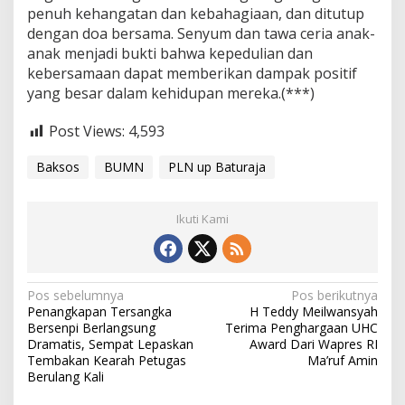
penuh kehangatan dan kebahagiaan, dan ditutup
dengan doa bersama. Senyum dan tawa ceria anak-
anak menjadi bukti bahwa kepedulian dan
kebersamaan dapat memberikan dampak positif
yang besar dalam kehidupan mereka.(***)
Post Views:
4,593
Baksos
BUMN
PLN up Baturaja
Ikuti Kami
Navigasi
Pos sebelumnya
Pos berikutnya
Penangkapan Tersangka
H Teddy Meilwansyah
pos
Bersenpi Berlangsung
Terima Penghargaan UHC
Dramatis, Sempat Lepaskan
Award Dari Wapres RI
Tembakan Kearah Petugas
Ma’ruf Amin
Berulang Kali