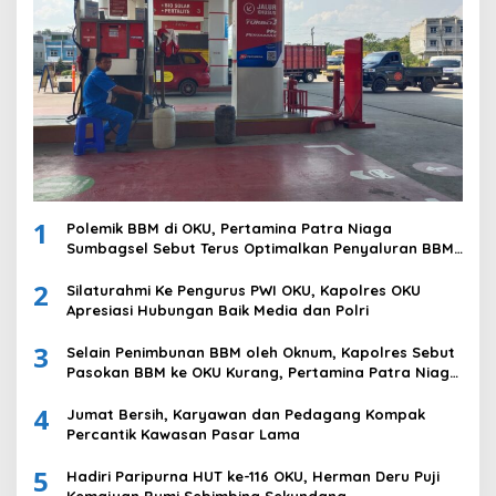
1
Polemik BBM di OKU, Pertamina Patra Niaga
Sumbagsel Sebut Terus Optimalkan Penyaluran BBM
Subsidi dan Perkuat Pengawasan di Kabupaten Ogan
2
Komering Ulu
Silaturahmi Ke Pengurus PWI OKU, Kapolres OKU
Apresiasi Hubungan Baik Media dan Polri
3
Selain Penimbunan BBM oleh Oknum, Kapolres Sebut
Pasokan BBM ke OKU Kurang, Pertamina Patra Niaga
Bungkam
4
Jumat Bersih, Karyawan dan Pedagang Kompak
Percantik Kawasan Pasar Lama
5
Hadiri Paripurna HUT ke-116 OKU, Herman Deru Puji