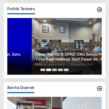
Politik Terbaru
Clear, Komisi III DPRD OKU Setuju Perumda
U
Tirta Raja Naikkan Tarif Dasar Air, Namun
S
Bersyarat
I
Di Berita Utama, Politik
|
Februari 24, 2025
Di
Berita Daerah