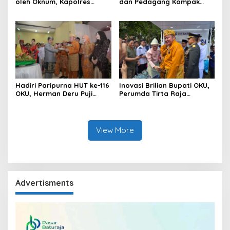
oleh Oknum, Kapolres
dan Pedagang Kompak
Sebut Pasokan BBM ke OKU
Percantik Kawasan Pasar
Kurang, Pertamina Patra
Lama
Niaga Bungkam
Hadiri Paripurna HUT ke-116
Inovasi Brilian Bupati OKU,
OKU, Herman Deru Puji
Perumda Tirta Raja
Kemajuan Bumi Sebimbing
Hadirkan TIRRA DRINK
Sekundang
Mobile Water Purifier
View More
Advertisments