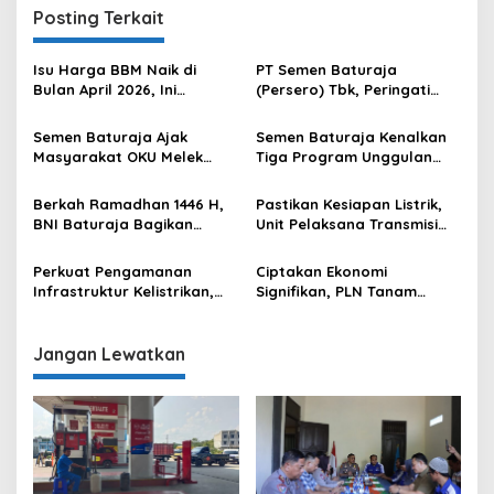
Posting Terkait
Isu Harga BBM Naik di
PT Semen Baturaja
Bulan April 2026, Ini
(Persero) Tbk, Peringati
Penjelasan Pertamina
Bulan K3 Nasional 2026,
Patra Niaga
Bertemakan Membangun
Semen Baturaja Ajak
Semen Baturaja Kenalkan
Ekosistem Pengelolaan K3
Masyarakat OKU Melek
Tiga Program Unggulan
Nasional Yang Profesional,
Investasi Lewat Edukasi
untuk Pemberdayaan
Andal dan Kolaboratif
Pasar Modal
Warga di Air Gading
Berkah Ramadhan 1446 H,
Pastikan Kesiapan Listrik,
BNI Baturaja Bagikan
Unit Pelaksana Transmisi
Paket Sembako ke
Baturaja dan Unit Layanan
Masyarakat
Transmisi dan Gardu Induk
Perkuat Pengamanan
Ciptakan Ekonomi
Muara Enim Lakukan
Infrastruktur Kelistrikan,
Signifikan, PLN Tanam
Rekomisioning Trafo IBT
PLN Kolaborasi Dengan
Pohon Produktif
Polda Sumsel
Jangan Lewatkan