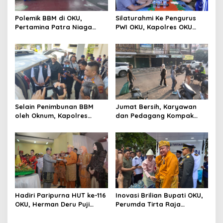
Polemik BBM di OKU,
Silaturahmi Ke Pengurus
Pertamina Patra Niaga
PWI OKU, Kapolres OKU
Sumbagsel Sebut Terus
Apresiasi Hubungan Baik
Optimalkan Penyaluran
Media dan Polri
BBM Subsidi dan Perkuat
Pengawasan di Kabupaten
Ogan Komering Ulu
Selain Penimbunan BBM
Jumat Bersih, Karyawan
oleh Oknum, Kapolres
dan Pedagang Kompak
Sebut Pasokan BBM ke OKU
Percantik Kawasan Pasar
Kurang, Pertamina Patra
Lama
Niaga Bungkam
Hadiri Paripurna HUT ke-116
Inovasi Brilian Bupati OKU,
OKU, Herman Deru Puji
Perumda Tirta Raja
Kemajuan Bumi Sebimbing
Hadirkan TIRRA DRINK
Sekundang
Mobile Water Purifier