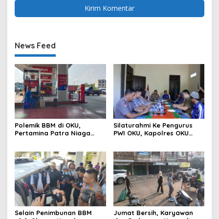
News Feed
Polemik BBM di OKU,
Silaturahmi Ke Pengurus
Pertamina Patra Niaga
PWI OKU, Kapolres OKU
Sumbagsel Sebut Terus
Apresiasi Hubungan Baik
Optimalkan Penyaluran
Media dan Polri
BBM Subsidi dan Perkuat
Pengawasan di Kabupaten
Ogan Komering Ulu
Selain Penimbunan BBM
Jumat Bersih, Karyawan