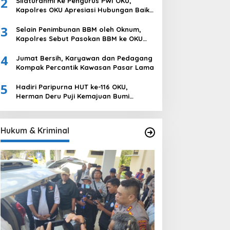
2
Silaturahmi Ke Pengurus PWI OKU,
Ogan Komering Ulu
Kapolres OKU Apresiasi Hubungan Baik
Media dan Polri
3
Selain Penimbunan BBM oleh Oknum,
Kapolres Sebut Pasokan BBM ke OKU
Kurang, Pertamina Patra Niaga
4
Bungkam
Jumat Bersih, Karyawan dan Pedagang
Kompak Percantik Kawasan Pasar Lama
5
Hadiri Paripurna HUT ke-116 OKU,
Herman Deru Puji Kemajuan Bumi
Sebimbing Sekundang
Hukum & Kriminal