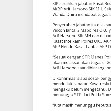
SIK serahkan jabatan Kasat Re
AKBP Arif Harsono SIK MH, Sela
Wanda Dhira mendapat tugas ba
Penyerahan jabatan itu dilaks
Vidcon lantai 2 Mapolres OKU 
Arif Harsono SIK MH dan di h
Kasat Intelkam Polres OKU AKP
AKP Hendri Kasat Lantas AKP Dwi
“Sesuai dengan STR Mabes Polr
akan melaksanakan tugas di Go
Arif Harsono saat dibincangi por
Dikonfirmasi siapa sosok pen
menduduki jabatan Kasatreskr
mengaku belum mengetahui. D
menunggu STR dari Polda Sums
“Kita masih menunggu keputusa