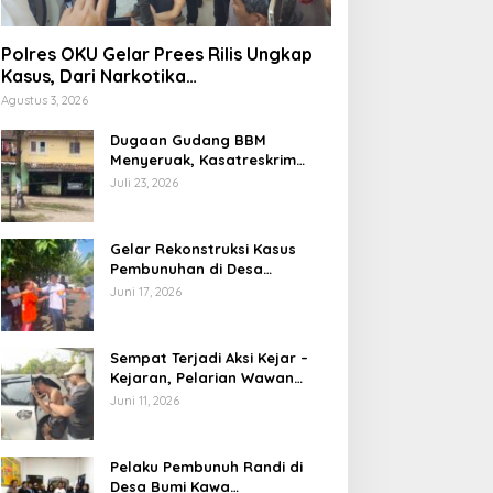
Polres OKU Gelar Prees Rilis Ungkap
Kasus, Dari Narkotika
Penyalahgunaan BBM Hingga Kasus
Agustus 3, 2026
Korupsi
Dugaan Gudang BBM
Menyeruak, Kasatreskrim
Polres OKU : Betul Sudah Kita
Juli 23, 2026
Pasang Police Line
Gelar Rekonstruksi Kasus
Pembunuhan di Desa
Mendingin, Desi Peragakan 18
Juni 17, 2026
Adegan
Sempat Terjadi Aksi Kejar –
Kejaran, Pelarian Wawan
Berakhir di Tangan Tim
Juni 11, 2026
Opsnal Polsek Lubuk Batang,
Kaki Tertembus Timah Panas
Pelaku Pembunuh Randi di
Desa Bumi Kawa