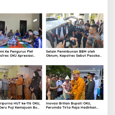
hmi Ke Pengurus PWI
Selain Penimbunan BBM oleh
olres OKU Apresiasi
Oknum, Kapolres Sebut Pasokan
 Baik Media dan Polri
BBM ke OKU Kurang, Pertamina
Patra Niaga Bungkam
aripurna HUT ke-116 OKU,
Inovasi Brilian Bupati OKU,
eru Puji Kemajuan Bumi
Perumda Tirta Raja Hadirkan
ng Sekundang
TIRRA DRINK Mobile Water