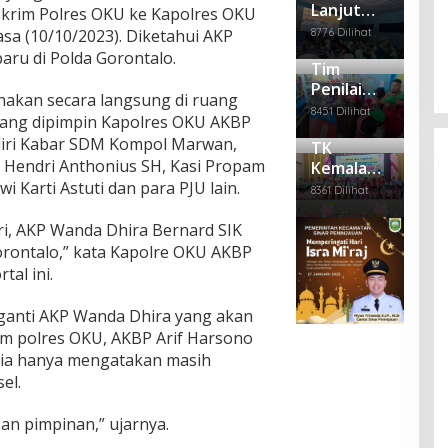
Lanjut
mse
OKU
skrim Polres OKU ke Kapolres OKU
Empat Anggota PWI Sumsel
a
m
MOu, SDN
l
Gel
Per
Polr
Dipecat, Satu Mengundurkan Diri
8776 Dilihat
sa (10/10/2023). Diketahui AKP
Nya
11 dan
ar
mai
es
ru di Polda Gorontalo.
Di Berita Daerah, Politik
|
Februari 28, 2025
mbi
Sen
Tim
di
Puskesm
OKU
Bag
am
Heb
Lak
Penilai
as
anakan secara langsung di ruang
i –
Seh
ohk
uka
Adiwiyata
Kemalaraj
8451 Dilihat
Bag
at
yang dipimpin Kapolres OKU AKBP
an
n
Tingkat
a Gelar
i
Pen
Pen
adiri Kabar SDM Kompol Marwan,
TK
Mandiri
Pembinaa
Pak
em
gga
 Hendri Anthonius SH, Kasi Propam
Kemala
Ke SDN
n
et
uan
lan
Bhayangk
 Karti Astuti dan para PJU lain.
11 OKU
Se
8361 Dilihat
Ma
gan
ari 15
mb
yat
Kep
OKU
ako
i, AKP Wanda Dhira Bernard SIK
Ter
ada
Adakan
gan
Nar
rontalo,” kata Kapolre OKU AKBP
tun
Pentas
api
tal ini.
g
dan
Seni dan
a
Pelepasa
gganti AKP Wanda Dhira yang akan
Rut
n Siswa
im polres OKU, AKBP Arif Harsono
an
Kel
ia hanya mengatakan masih
as
el.
II B
Bat
n pimpinan,” ujarnya.
uraj
a