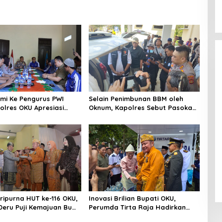
hmi Ke Pengurus PWI
Selain Penimbunan BBM oleh
olres OKU Apresiasi
Oknum, Kapolres Sebut Pasokan
 Baik Media dan Polri
BBM ke OKU Kurang, Pertamina
Patra Niaga Bungkam
aripurna HUT ke-116 OKU,
Inovasi Brilian Bupati OKU,
eru Puji Kemajuan Bumi
Perumda Tirta Raja Hadirkan
ng Sekundang
TIRRA DRINK Mobile Water