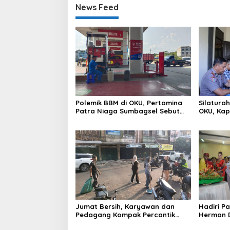
News Feed
Polemik BBM di OKU, Pertamina
Silatura
Patra Niaga Sumbagsel Sebut
OKU, Kap
Terus Optimalkan Penyaluran
Hubungan
BBM Subsidi dan Perkuat
Pengawasan di Kabupaten Ogan
Komering Ulu
Jumat Bersih, Karyawan dan
Hadiri P
Pedagang Kompak Percantik
Herman D
Kawasan Pasar Lama
Sebimbi