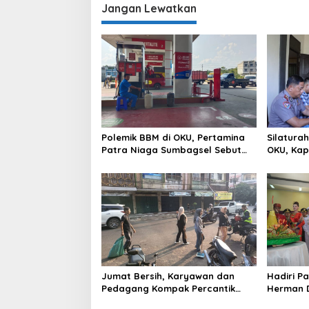
Jangan Lewatkan
Polemik BBM di OKU, Pertamina
Silatura
Patra Niaga Sumbagsel Sebut
OKU, Kap
Terus Optimalkan Penyaluran
Hubungan
BBM Subsidi dan Perkuat
Pengawasan di Kabupaten Ogan
Komering Ulu
Jumat Bersih, Karyawan dan
Hadiri P
Pedagang Kompak Percantik
Herman D
Kawasan Pasar Lama
Sebimbi