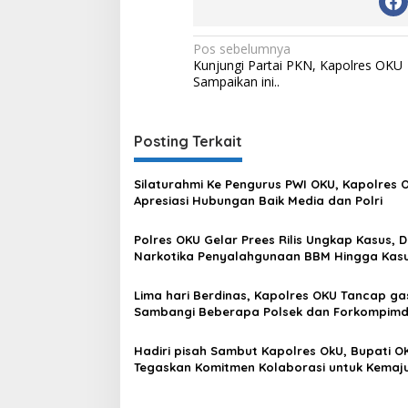
Navigasi
Pos sebelumnya
Kunjungi Partai PKN, Kapolres OKU
pos
Sampaikan ini..
Posting Terkait
Silaturahmi Ke Pengurus PWI OKU, Kapolres 
Apresiasi Hubungan Baik Media dan Polri
Polres OKU Gelar Prees Rilis Ungkap Kasus, D
Narkotika Penyalahgunaan BBM Hingga Kas
Korupsi
Lima hari Berdinas, Kapolres OKU Tancap ga
Sambangi Beberapa Polsek dan Forkompim
Hadiri pisah Sambut Kapolres OkU, Bupati O
Tegaskan Komitmen Kolaborasi untuk Kemaj
Daerah