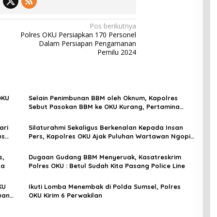
Pos berikutnya
Polres OKU Persiapkan 170 Personel
Dalam Persiapan Pengamanan
Pemilu 2024
OKU
Selain Penimbunan BBM oleh Oknum, Kapolres
Sebut Pasokan BBM ke OKU Kurang, Pertamina
Patra Niaga Bungkam
ari
Silaturahmi Sekaligus Berkenalan Kepada Insan
us
Pers, Kapolres OKU Ajak Puluhan Wartawan Ngopi
Bareng
s,
Dugaan Gudang BBM Menyeruak, Kasatreskrim
da
Polres OKU : Betul Sudah Kita Pasang Police Line
KU
Ikuti Lomba Menembak di Polda Sumsel, Polres
uan
OKU Kirim 6 Perwakilan