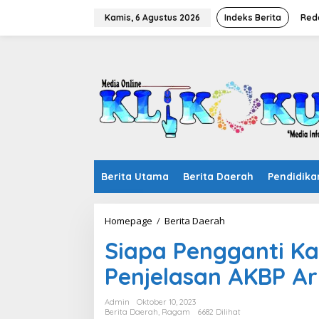
Lewati
ke
Kamis, 6 Agustus 2026
Indeks Berita
Red
konten
Berita Utama
Berita Daerah
Pendidika
Siapa
Homepage
/
Berita Daerah
Pengganti
Siapa Pengganti Kas
Kasatreskrim
Polres
Penjelasan AKBP Ar
OKU,
Ini
Penjelasan
Admin
Oktober 10, 2023
AKBP
Berita Daerah
,
Ragam
6682 Dilihat