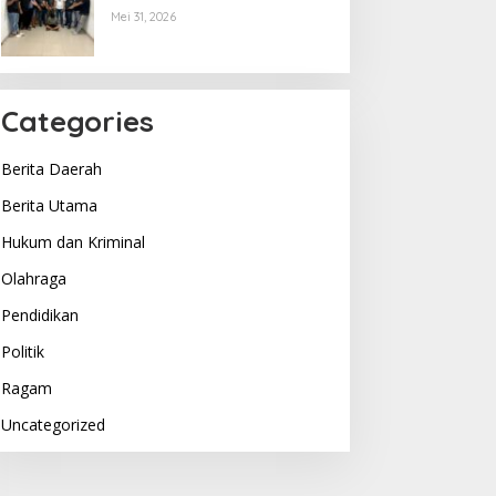
Menyerahkan Diri, Terkuak
Mei 31, 2026
Begini Motifnya..
Categories
Berita Daerah
Berita Utama
Hukum dan Kriminal
Olahraga
Pendidikan
Politik
Ragam
Uncategorized