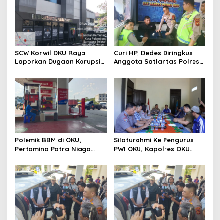
SCW Korwil OKU Raya
Curi HP, Dedes Diringkus
Laporkan Dugaan Korupsi
Anggota Satlantas Polres
Dana Desa Di Desa Kurup
OKU Saat Patroli
Kecamatan Lubuk Batang
Ke Polda Sumsel
Polemik BBM di OKU,
Silaturahmi Ke Pengurus
Pertamina Patra Niaga
PWI OKU, Kapolres OKU
Sumbagsel Sebut Terus
Apresiasi Hubungan Baik
Optimalkan Penyaluran
Media dan Polri
BBM Subsidi dan Perkuat
Pengawasan di Kabupaten
Ogan Komering Ulu