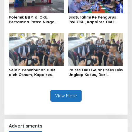
Polemik BBM di OKU,
Silaturahmi Ke Pengurus
Pertamina Patra Niaga
PWI OKU, Kapolres OKU
Sumbagsel Sebut Terus
Apresiasi Hubungan Baik
Optimalkan Penyaluran
Media dan Polri
BBM Subsidi dan Perkuat
Pengawasan di Kabupaten
Ogan Komering Ulu
Selain Penimbunan BBM
Polres OKU Gelar Prees Rilis
oleh Oknum, Kapolres
Ungkap Kasus, Dari
Sebut Pasokan BBM ke OKU
Narkotika Penyalahgunaan
Kurang, Pertamina Patra
BBM Hingga Kasus Korupsi
Niaga Bungkam
View More
Advertisments