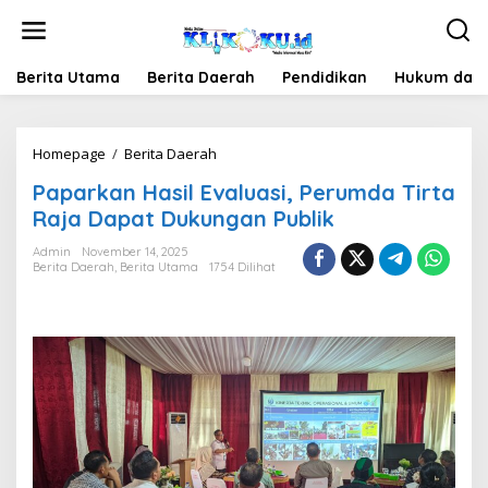
Lewati
ke
konten
Berita Utama
Berita Daerah
Pendidikan
Hukum dan 
Paparkan
Homepage
/
Berita Daerah
Hasil
Paparkan Hasil Evaluasi, Perumda Tirta
Evaluasi,
Perumda
Raja Dapat Dukungan Publik
Tirta
Raja
Admin
November 14, 2025
Berita Daerah
,
Berita Utama
1754 Dilihat
Dapat
Dukungan
Publik