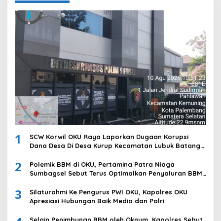
1
SCW Korwil OKU Raya Laporkan Dugaan Korupsi
Dana Desa Di Desa Kurup Kecamatan Lubuk Batang
Ke Polda Sumsel
2
Polemik BBM di OKU, Pertamina Patra Niaga
Sumbagsel Sebut Terus Optimalkan Penyaluran BBM
Subsidi dan Perkuat Pengawasan di Kabupaten Ogan
3
Komering Ulu
Silaturahmi Ke Pengurus PWI OKU, Kapolres OKU
Apresiasi Hubungan Baik Media dan Polri
Selain Penimbunan BBM oleh Oknum, Kapolres Sebut