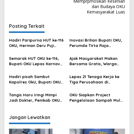
Memprpmosikan Kesenian
dan Budaya OKU
Kemasyarakat Luas
Posting Terkait
Hadiri Paripurna HUT ke-116
Inovasi Brilian Bupati OKU,
OKU, Herman Deru Puji
Perumda Tirta Raja
Kemajuan Bumi Sebimbing
Hadirkan TIRRA DRINK
Sekundang
Mobile Water Purifier
Semarak HUT OKU ke-116,
Ajak Masyarakat Makan
Bupati OKU Lepas Karnaval
Bersama Gratis, Warga
Drum Band Pelajar
Apresiasi Kepedulian Bupati
OKU
Hadiri pisah Sambut
Lepas 21 Tenaga Kerja ke
Kapolres OkU, Bupati OKU
Tiga Perusahaan di
Tegaskan Komitmen
Semarang, Langkah
Kolaborasi untuk Kemajuan
Kongkrit Pemkab OKU
Tangis Haru Iringi Mimpi
OKU Siapkan Project
Daerah
Kurangi Pengangguran
Jadi Dokter, Pemkab OKU
Pengelolaan Sampah Mulai
Hadirkan Harapan Baru
dari Hulu Sampai ke Hilir
bagi Anak Berprestasi dari
Keluarga Kurang Mampu
Jangan Lewatkan