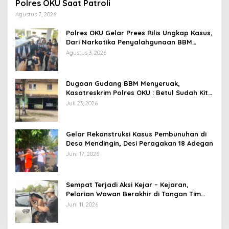
Polres OKU Saat Patroli
Agustus 7, 2026
Polres OKU Gelar Prees Rilis Ungkap Kasus,
Dari Narkotika Penyalahgunaan BBM
Hingga Kasus Korupsi
Agustus 3, 2026
Dugaan Gudang BBM Menyeruak,
Kasatreskrim Polres OKU : Betul Sudah Kita
Pasang Police Line
Juli 23, 2026
Gelar Rekonstruksi Kasus Pembunuhan di
Desa Mendingin, Desi Peragakan 18 Adegan
Juni 17, 2026
Sempat Terjadi Aksi Kejar – Kejaran,
Pelarian Wawan Berakhir di Tangan Tim
Opsnal Polsek Lubuk Batang, Kaki
Juni 11, 2026
Tertembus Timah Panas