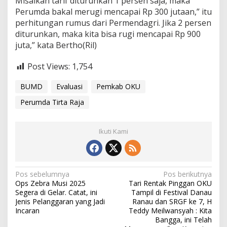
Misalkan tarif diturunkan 1 persen saja, maka
Perumda bakal merugi mencapai Rp 300 jutaan,” itu
perhitungan rumus dari Permendagri. Jika 2 persen
diturunkan, maka kita bisa rugi mencapai Rp 900
juta,” kata Bertho(Ril)
Post Views:
1,754
BUMD
Evaluasi
Pemkab OKU
Perumda Tirta Raja
Ikuti Kami
Navigasi
Pos sebelumnya
Pos berikutnya
Ops Zebra Musi 2025
Tari Rentak Pinggan OKU
pos
Segera di Gelar. Catat, ini
Tampil di Festival Danau
Jenis Pelanggaran yang Jadi
Ranau dan SRGF ke 7, H
Incaran
Teddy Meilwansyah : Kita
Bangga, ini Telah