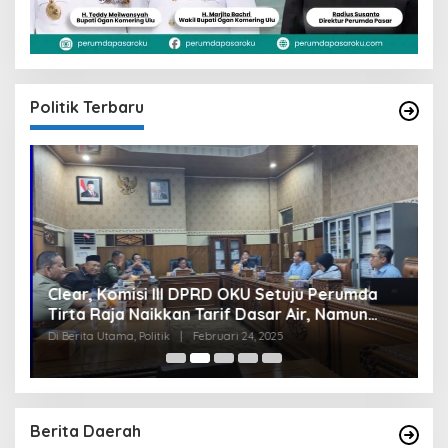
Politik Terbaru
Clear, Komisi III DPRD OKU Setuju Perumda
U
Tirta Raja Naikkan Tarif Dasar Air, Namun
S
Bersyarat
I
Di Berita Utama, Politik
|
Februari 24, 2025
Di
Berita Daerah