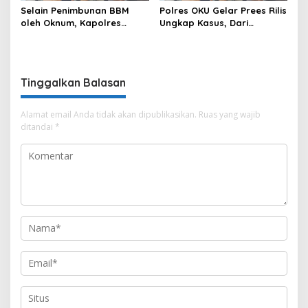
Selain Penimbunan BBM
Polres OKU Gelar Prees Rilis
oleh Oknum, Kapolres
Ungkap Kasus, Dari
Sebut Pasokan BBM ke OKU
Narkotika Penyalahgunaan
Kurang, Pertamina Patra
BBM Hingga Kasus Korupsi
Niaga Bungkam
Tinggalkan Balasan
Alamat email Anda tidak akan dipublikasikan.
Ruas yang wajib
ditandai
*