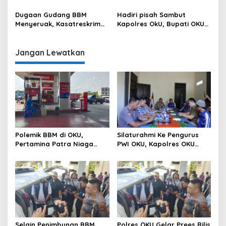
Kemajuan Bumi Sebimbing
Sambangi Beberapa Polsek
Sekundang
dan Forkompimda
Dugaan Gudang BBM
Hadiri pisah Sambut
Menyeruak, Kasatreskrim
Kapolres OkU, Bupati OKU
Polres OKU : Betul Sudah
Tegaskan Komitmen
Kita Pasang Police Line
Kolaborasi untuk Kemajuan
Daerah
Jangan Lewatkan
Polemik BBM di OKU,
Silaturahmi Ke Pengurus
Pertamina Patra Niaga
PWI OKU, Kapolres OKU
Sumbagsel Sebut Terus
Apresiasi Hubungan Baik
Optimalkan Penyaluran
Media dan Polri
BBM Subsidi dan Perkuat
Pengawasan di Kabupaten
Ogan Komering Ulu
Selain Penimbunan BBM
Polres OKU Gelar Prees Rilis