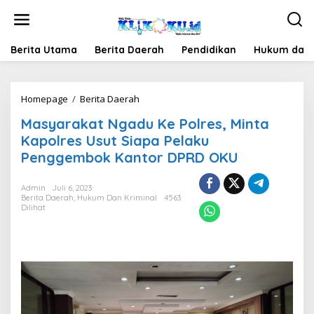
Lewati
ke
konten
Berita Utama
Berita Daerah
Pendidikan
Hukum dan 
Masyarakat
Homepage
/
Berita Daerah
Ngadu
Masyarakat Ngadu Ke Polres, Minta
Ke
Polres,
Kapolres Usut Siapa Pelaku
Minta
Penggembok Kantor DPRD OKU
Kapolres
Usut
Siapa
Admin
Juli 6, 2023
Berita Daerah
,
Hukum Dan Kriminal
Pelaku
4563
Dilihat
Penggembok
Kantor
DPRD
OKU