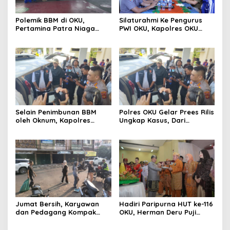
Polemik BBM di OKU,
Silaturahmi Ke Pengurus
Pertamina Patra Niaga
PWI OKU, Kapolres OKU
Sumbagsel Sebut Terus
Apresiasi Hubungan Baik
Optimalkan Penyaluran
Media dan Polri
BBM Subsidi dan Perkuat
Pengawasan di Kabupaten
Ogan Komering Ulu
Selain Penimbunan BBM
Polres OKU Gelar Prees Rilis
oleh Oknum, Kapolres
Ungkap Kasus, Dari
Sebut Pasokan BBM ke OKU
Narkotika Penyalahgunaan
Kurang, Pertamina Patra
BBM Hingga Kasus Korupsi
Niaga Bungkam
Jumat Bersih, Karyawan
Hadiri Paripurna HUT ke-116
dan Pedagang Kompak
OKU, Herman Deru Puji
Percantik Kawasan Pasar
Kemajuan Bumi Sebimbing
Lama
Sekundang