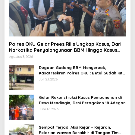
Polres OKU Gelar Prees Rilis Ungkap Kasus, Dari
Narkotika Penyalahgunaan BBM Hingga Kasus
Korupsi
Agustus 3, 2026
Dugaan Gudang BBM Menyeruak,
Kasatreskrim Polres OKU : Betul Sudah Kita
Pasang Police Line
Juli 23, 2026
Gelar Rekonstruksi Kasus Pembunuhan di
Desa Mendingin, Desi Peragakan 18 Adegan
Juni 17, 2026
Sempat Terjadi Aksi Kejar – Kejaran,
Pelarian Wawan Berakhir di Tangan Tim