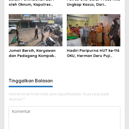
oleh Oknum, Kapolres
Ungkap Kasus, Dari
Sebut Pasokan BBM ke OKU
Narkotika Penyalahgunaan
Kurang, Pertamina Patra
BBM Hingga Kasus Korupsi
Niaga Bungkam
Jumat Bersih, Karyawan
Hadiri Paripurna HUT ke-116
dan Pedagang Kompak
OKU, Herman Deru Puji
Percantik Kawasan Pasar
Kemajuan Bumi Sebimbing
Lama
Sekundang
Tinggalkan Balasan
Alamat email Anda tidak akan dipublikasikan.
Ruas yang wajib
ditandai
*