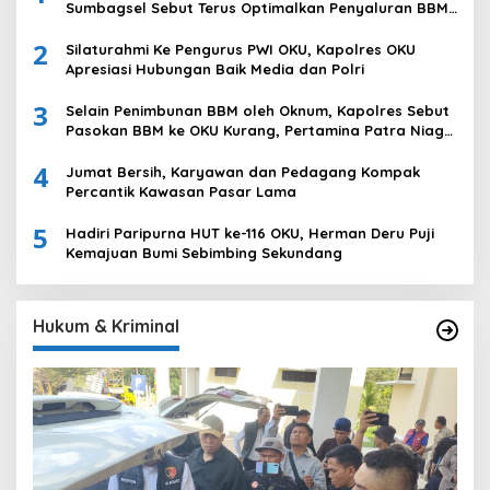
Sumbagsel Sebut Terus Optimalkan Penyaluran BBM
Subsidi dan Perkuat Pengawasan di Kabupaten Ogan
2
Komering Ulu
Silaturahmi Ke Pengurus PWI OKU, Kapolres OKU
Apresiasi Hubungan Baik Media dan Polri
3
Selain Penimbunan BBM oleh Oknum, Kapolres Sebut
Pasokan BBM ke OKU Kurang, Pertamina Patra Niaga
Bungkam
4
Jumat Bersih, Karyawan dan Pedagang Kompak
Percantik Kawasan Pasar Lama
5
Hadiri Paripurna HUT ke-116 OKU, Herman Deru Puji
Kemajuan Bumi Sebimbing Sekundang
Hukum & Kriminal