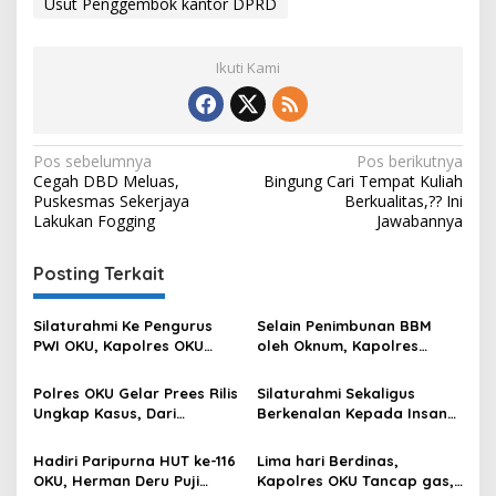
Usut Penggembok kantor DPRD
Ikuti Kami
Navigasi
Pos sebelumnya
Pos berikutnya
Cegah DBD Meluas,
Bingung Cari Tempat Kuliah
pos
Puskesmas Sekerjaya
Berkualitas,?? Ini
Lakukan Fogging
Jawabannya
Posting Terkait
Silaturahmi Ke Pengurus
Selain Penimbunan BBM
PWI OKU, Kapolres OKU
oleh Oknum, Kapolres
Apresiasi Hubungan Baik
Sebut Pasokan BBM ke OKU
Media dan Polri
Kurang, Pertamina Patra
Polres OKU Gelar Prees Rilis
Silaturahmi Sekaligus
Niaga Bungkam
Ungkap Kasus, Dari
Berkenalan Kepada Insan
Narkotika Penyalahgunaan
Pers, Kapolres OKU Ajak
BBM Hingga Kasus Korupsi
Puluhan Wartawan Ngopi
Hadiri Paripurna HUT ke-116
Lima hari Berdinas,
Bareng
OKU, Herman Deru Puji
Kapolres OKU Tancap gas,