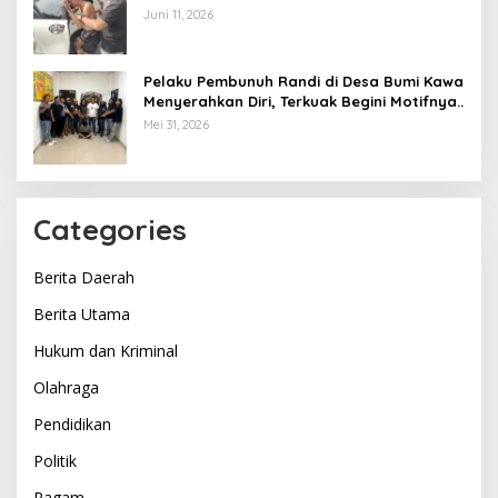
Opsnal Polsek Lubuk Batang, Kaki
Juni 11, 2026
Tertembus Timah Panas
Pelaku Pembunuh Randi di Desa Bumi Kawa
Menyerahkan Diri, Terkuak Begini Motifnya..
Mei 31, 2026
Categories
Berita Daerah
Berita Utama
Hukum dan Kriminal
Olahraga
Pendidikan
Politik
Ragam