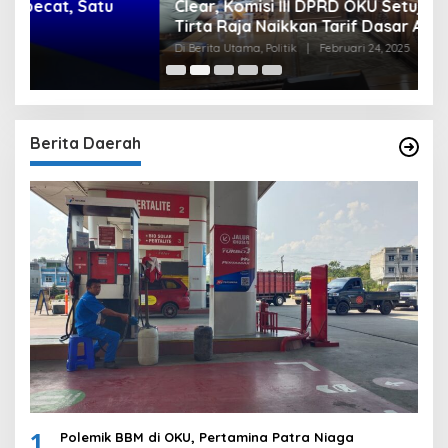
Clear, Komisi III DPRD OKU Setuju Perumda
U
Tirta Raja Naikkan Tarif Dasar Air, Namun
S
Bersyarat
I
Di Berita Utama, Politik
|
Februari 24, 2025
Di
Berita Daerah
1
Polemik BBM di OKU, Pertamina Patra Niaga