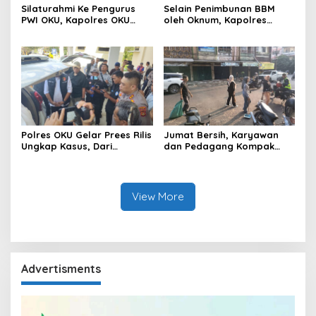
Silaturahmi Ke Pengurus
Selain Penimbunan BBM
PWI OKU, Kapolres OKU
oleh Oknum, Kapolres
Apresiasi Hubungan Baik
Sebut Pasokan BBM ke OKU
Media dan Polri
Kurang, Pertamina Patra
Niaga Bungkam
Polres OKU Gelar Prees Rilis
Jumat Bersih, Karyawan
Ungkap Kasus, Dari
dan Pedagang Kompak
Narkotika Penyalahgunaan
Percantik Kawasan Pasar
BBM Hingga Kasus Korupsi
Lama
View More
Advertisments