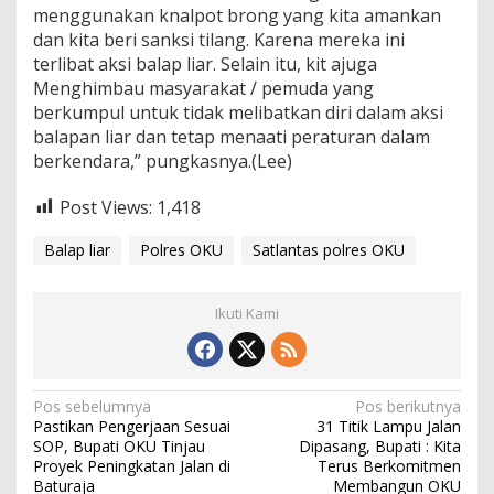
menggunakan knalpot brong yang kita amankan
dan kita beri sanksi tilang. Karena mereka ini
terlibat aksi balap liar. Selain itu, kit ajuga
Menghimbau masyarakat / pemuda yang
berkumpul untuk tidak melibatkan diri dalam aksi
balapan liar dan tetap menaati peraturan dalam
berkendara,” pungkasnya.(Lee)
Post Views:
1,418
Balap liar
Polres OKU
Satlantas polres OKU
Ikuti Kami
Navigasi
Pos sebelumnya
Pos berikutnya
Pastikan Pengerjaan Sesuai
31 Titik Lampu Jalan
pos
SOP, Bupati OKU Tinjau
Dipasang, Bupati : Kita
Proyek Peningkatan Jalan di
Terus Berkomitmen
Baturaja
Membangun OKU