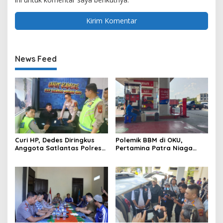
News Feed
Curi HP, Dedes Diringkus
Polemik BBM di OKU,
Anggota Satlantas Polres
Pertamina Patra Niaga
OKU Saat Patroli
Sumbagsel Sebut Terus
Optimalkan Penyaluran
BBM Subsidi dan Perkuat
Pengawasan di Kabupaten
Ogan Komering Ulu