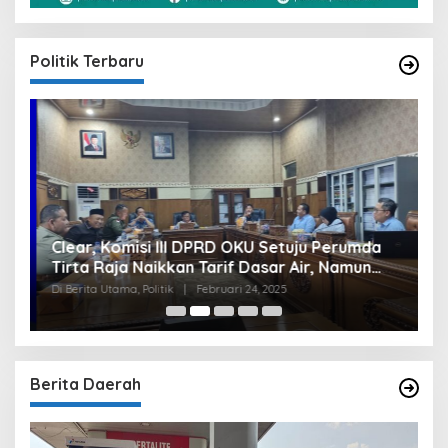
Politik Terbaru
Clear, Komisi III DPRD OKU Setuju Perumda
U
Tirta Raja Naikkan Tarif Dasar Air, Namun
S
Bersyarat
I
Di Berita Utama, Politik
|
Februari 24, 2025
Di
Berita Daerah