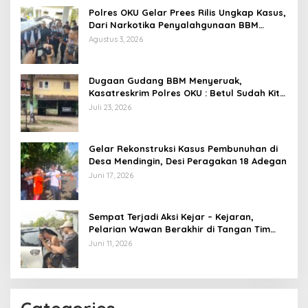
Polres OKU Gelar Prees Rilis Ungkap Kasus,
Dari Narkotika Penyalahgunaan BBM
Hingga Kasus Korupsi
Agustus 3, 2026
Dugaan Gudang BBM Menyeruak,
Kasatreskrim Polres OKU : Betul Sudah Kita
Pasang Police Line
Juli 23, 2026
Gelar Rekonstruksi Kasus Pembunuhan di
Desa Mendingin, Desi Peragakan 18 Adegan
Juni 17, 2026
Sempat Terjadi Aksi Kejar – Kejaran,
Pelarian Wawan Berakhir di Tangan Tim
Opsnal Polsek Lubuk Batang, Kaki
Juni 11, 2026
Tertembus Timah Panas