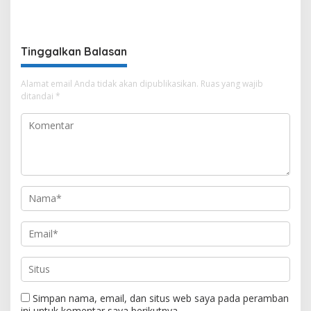
Narkotika Penyalahgunaan
Percantik Kawasan Pasar
BBM Hingga Kasus Korupsi
Lama
Tinggalkan Balasan
Alamat email Anda tidak akan dipublikasikan.
Ruas yang wajib
ditandai
*
Simpan nama, email, dan situs web saya pada peramban
ini untuk komentar saya berikutnya.