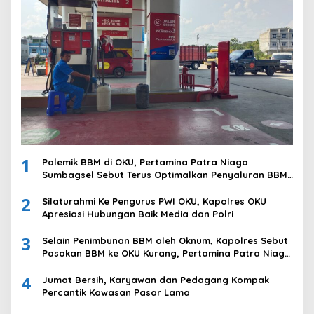
1
Polemik BBM di OKU, Pertamina Patra Niaga
Sumbagsel Sebut Terus Optimalkan Penyaluran BBM
Subsidi dan Perkuat Pengawasan di Kabupaten Ogan
2
Komering Ulu
Silaturahmi Ke Pengurus PWI OKU, Kapolres OKU
Apresiasi Hubungan Baik Media dan Polri
3
Selain Penimbunan BBM oleh Oknum, Kapolres Sebut
Pasokan BBM ke OKU Kurang, Pertamina Patra Niaga
Bungkam
4
Jumat Bersih, Karyawan dan Pedagang Kompak
Percantik Kawasan Pasar Lama