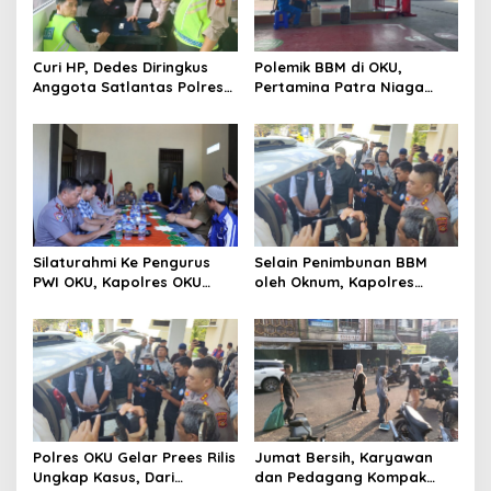
Curi HP, Dedes Diringkus
Polemik BBM di OKU,
Anggota Satlantas Polres
Pertamina Patra Niaga
OKU Saat Patroli
Sumbagsel Sebut Terus
Optimalkan Penyaluran
BBM Subsidi dan Perkuat
Pengawasan di Kabupaten
Ogan Komering Ulu
Silaturahmi Ke Pengurus
Selain Penimbunan BBM
PWI OKU, Kapolres OKU
oleh Oknum, Kapolres
Apresiasi Hubungan Baik
Sebut Pasokan BBM ke OKU
Media dan Polri
Kurang, Pertamina Patra
Niaga Bungkam
Polres OKU Gelar Prees Rilis
Jumat Bersih, Karyawan
Ungkap Kasus, Dari
dan Pedagang Kompak