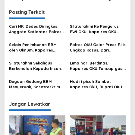
Posting Terkait
Curi HP, Dedes Diringkus
Silaturahmi Ke Pengurus
Anggota Satlantas Polres
PWI OKU, Kapolres OKU
OKU Saat Patroli
Apresiasi Hubungan Baik
Media dan Polri
Selain Penimbunan BBM
Polres OKU Gelar Prees Rilis
oleh Oknum, Kapolres
Ungkap Kasus, Dari
Sebut Pasokan BBM ke OKU
Narkotika Penyalahgunaan
Kurang, Pertamina Patra
BBM Hingga Kasus Korupsi
Silaturahmi Sekaligus
Lima hari Berdinas,
Niaga Bungkam
Berkenalan Kepada Insan
Kapolres OKU Tancap gas,
Pers, Kapolres OKU Ajak
Sambangi Beberapa Polsek
Puluhan Wartawan Ngopi
dan Forkompimda
Dugaan Gudang BBM
Hadiri pisah Sambut
Bareng
Menyeruak, Kasatreskrim
Kapolres OkU, Bupati OKU
Polres OKU : Betul Sudah
Tegaskan Komitmen
Kita Pasang Police Line
Kolaborasi untuk Kemajuan
Daerah
Jangan Lewatkan