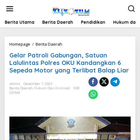
Lewati
ke
konten
Berita Utama
Berita Daerah
Pendidikan
Hukum dan 
Gelar
Homepage
/
Berita Daerah
Patroli
Gelar Patroli Gabungan, Satuan
Gabungan,
Satuan
Lalulintas Polres OKU Kandangkan 6
Lalulintas
Sepeda Motor yang Terlibat Balap Liar
Polres
OKU
Kandangkan
Admin
Desember 7, 2025
Berita Daerah
,
Hukum Dan Kriminal
6
1418
Dilihat
Sepeda
Motor
yang
Terlibat
Balap
Liar