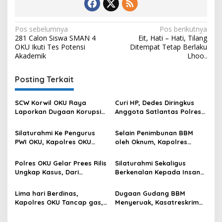
Navigasi
Pos sebelumnya
Pos berikutnya
281 Calon Siswa SMAN 4
Eit, Hati – Hati, Tilang
pos
OKU Ikuti Tes Potensi
Ditempat Tetap Berlaku
Akademik
Lhoo..
Posting Terkait
SCW Korwil OKU Raya
Curi HP, Dedes Diringkus
Laporkan Dugaan Korupsi
Anggota Satlantas Polres
Dana Desa Di Desa Kurup
OKU Saat Patroli
Kecamatan Lubuk Batang
Silaturahmi Ke Pengurus
Selain Penimbunan BBM
Ke Polda Sumsel
PWI OKU, Kapolres OKU
oleh Oknum, Kapolres
Apresiasi Hubungan Baik
Sebut Pasokan BBM ke OKU
Media dan Polri
Kurang, Pertamina Patra
Polres OKU Gelar Prees Rilis
Silaturahmi Sekaligus
Niaga Bungkam
Ungkap Kasus, Dari
Berkenalan Kepada Insan
Narkotika Penyalahgunaan
Pers, Kapolres OKU Ajak
BBM Hingga Kasus Korupsi
Puluhan Wartawan Ngopi
Lima hari Berdinas,
Dugaan Gudang BBM
Bareng
Kapolres OKU Tancap gas,
Menyeruak, Kasatreskrim
Sambangi Beberapa Polsek
Polres OKU : Betul Sudah
dan Forkompimda
Kita Pasang Police Line