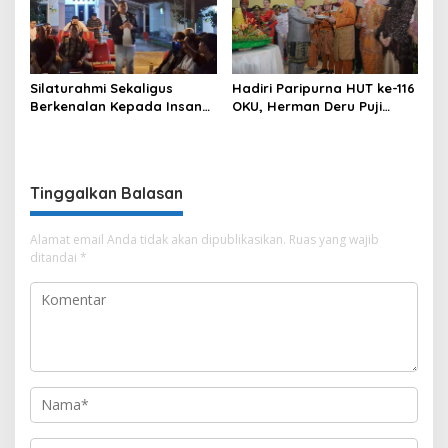
Silaturahmi Sekaligus
Hadiri Paripurna HUT ke-116
Berkenalan Kepada Insan
OKU, Herman Deru Puji
Pers, Kapolres OKU Ajak
Kemajuan Bumi Sebimbing
Puluhan Wartawan Ngopi
Sekundang
Bareng
Tinggalkan Balasan
Alamat email Anda tidak akan dipublikasikan.
Ruas yang wajib
ditandai
*