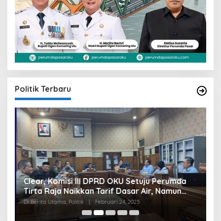
Politik Terbaru
Clear, Komisi III DPRD OKU Setuju Perumda
U
Tirta Raja Naikkan Tarif Dasar Air, Namun
S
Bersyarat
I
Di Berita Utama, Politik
|
Februari 24, 2025
Di