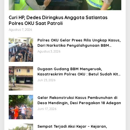
Curi HP, Dedes Diringkus Anggota Satlantas
Polres OKU Saat Patroli
Agustus 7, 2026
Polres OKU Gelar Prees Rilis Ungkap Kasus,
Dari Narkotika Penyalahgunaan BBM
Hingga Kasus Korupsi
Agustus 3, 2026
Dugaan Gudang BBM Menyeruak,
Kasatreskrim Polres OKU : Betul Sudah Kita
Pasang Police Line
Juli 23, 2026
Gelar Rekonstruksi Kasus Pembunuhan di
Desa Mendingin, Desi Peragakan 18 Adegan
Juni 17, 2026
Sempat Terjadi Aksi Kejar – Kejaran,