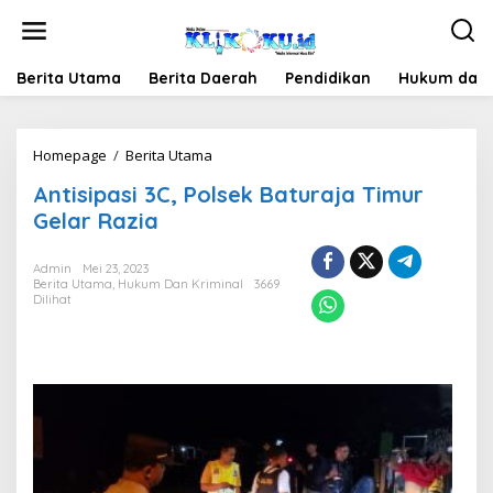
Lewati
ke
konten
Berita Utama
Berita Daerah
Pendidikan
Hukum dan 
Antisipasi
Homepage
/
Berita Utama
3C,
Antisipasi 3C, Polsek Baturaja Timur
Polsek
Baturaja
Gelar Razia
Timur
Gelar
Admin
Mei 23, 2023
Razia
Berita Utama
,
Hukum Dan Kriminal
3669
Dilihat