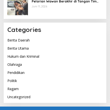
Pelarian Wawan Berakhir di Tangan Tim
Opsnal Polsek Lubuk Batang, Kaki
Juni 11, 2026
Tertembus Timah Panas
Categories
Berita Daerah
Berita Utama
Hukum dan Kriminal
Olahraga
Pendidikan
Politik
Ragam
Uncategorized