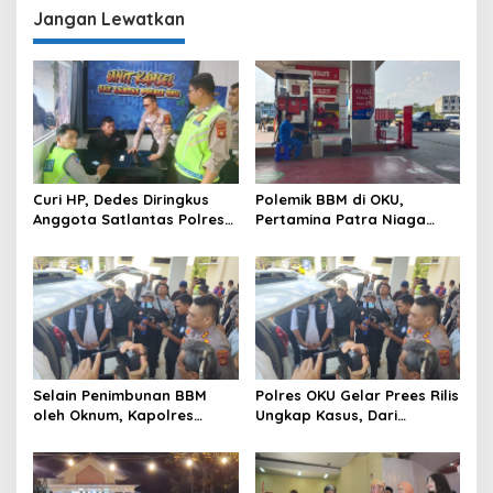
Jangan Lewatkan
Curi HP, Dedes Diringkus
Polemik BBM di OKU,
Anggota Satlantas Polres
Pertamina Patra Niaga
OKU Saat Patroli
Sumbagsel Sebut Terus
Optimalkan Penyaluran
BBM Subsidi dan Perkuat
Pengawasan di Kabupaten
Ogan Komering Ulu
Selain Penimbunan BBM
Polres OKU Gelar Prees Rilis
oleh Oknum, Kapolres
Ungkap Kasus, Dari
Sebut Pasokan BBM ke OKU
Narkotika Penyalahgunaan
Kurang, Pertamina Patra
BBM Hingga Kasus Korupsi
Niaga Bungkam