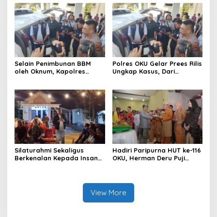
Optimalkan Penyaluran
BBM Subsidi dan Perkuat
Pengawasan di Kabupaten
Ogan Komering Ulu
Selain Penimbunan BBM
Polres OKU Gelar Prees Rilis
oleh Oknum, Kapolres
Ungkap Kasus, Dari
Sebut Pasokan BBM ke OKU
Narkotika Penyalahgunaan
Kurang, Pertamina Patra
BBM Hingga Kasus Korupsi
Niaga Bungkam
Silaturahmi Sekaligus
Hadiri Paripurna HUT ke-116
Berkenalan Kepada Insan
OKU, Herman Deru Puji
Pers, Kapolres OKU Ajak
Kemajuan Bumi Sebimbing
Puluhan Wartawan Ngopi
Sekundang
Bareng
View More