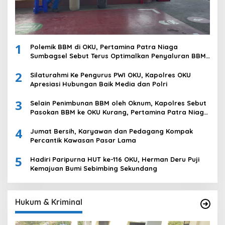
1
Polemik BBM di OKU, Pertamina Patra Niaga
Sumbagsel Sebut Terus Optimalkan Penyaluran BBM
Subsidi dan Perkuat Pengawasan di Kabupaten Ogan
2
Komering Ulu
Silaturahmi Ke Pengurus PWI OKU, Kapolres OKU
Apresiasi Hubungan Baik Media dan Polri
3
Selain Penimbunan BBM oleh Oknum, Kapolres Sebut
Pasokan BBM ke OKU Kurang, Pertamina Patra Niaga
Bungkam
4
Jumat Bersih, Karyawan dan Pedagang Kompak
Percantik Kawasan Pasar Lama
5
Hadiri Paripurna HUT ke-116 OKU, Herman Deru Puji
Kemajuan Bumi Sebimbing Sekundang
Hukum & Kriminal