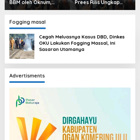
BBM oleh Oknum,
Prees Rilis Ungkap
Kapolres Sebut
Kasus, Dari Narkotika
Pasokan BBM ke OKU
Penyalahgunaan BBM
Kurang, Pertamina
Hingga Kasus Korupsi
Fogging masal
Patra Niaga Bungkam
Cegah Meluasnya Kasus DBD, Dinkes
OKU Lakukan Fogging Massal, Ini
Sasaran Utamanya
Advertisments