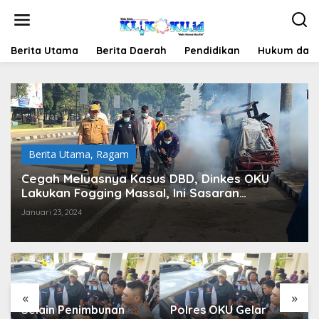
Lewati
ke
konten
Berita Utama
Berita Daerah
Pendidikan
Hukum dan 
Berita Utama
,
Ragam
Cegah Meluasnya Kasus DBD, Dinkes OKU
Lakukan Fogging Massal, Ini Sasaran
Utamanya
Januari 23, 2024
«
»
Selain Penimbunan
Polres OKU Gelar