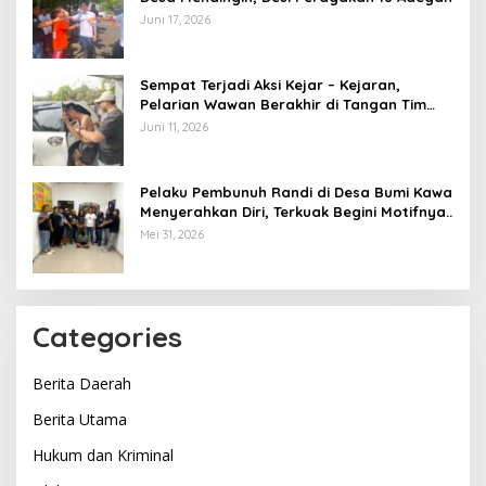
Juni 17, 2026
Sempat Terjadi Aksi Kejar – Kejaran,
Pelarian Wawan Berakhir di Tangan Tim
Opsnal Polsek Lubuk Batang, Kaki
Juni 11, 2026
Tertembus Timah Panas
Pelaku Pembunuh Randi di Desa Bumi Kawa
Menyerahkan Diri, Terkuak Begini Motifnya..
Mei 31, 2026
Categories
Berita Daerah
Berita Utama
Hukum dan Kriminal