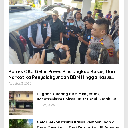
Polres OKU Gelar Prees Rilis Ungkap Kasus, Dari
Narkotika Penyalahgunaan BBM Hingga Kasus
Korupsi
Agustus 3, 2026
Dugaan Gudang BBM Menyeruak,
Kasatreskrim Polres OKU : Betul Sudah Kita
Pasang Police Line
Juli 23, 2026
Gelar Rekonstruksi Kasus Pembunuhan di
Desa Mendingin, Desi Peragakan 18 Adegan