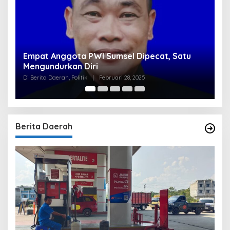
Empat Anggota PWI Sumsel Dipecat, Satu
Clear, 
Mengundurkan Diri
Tirta R
Bersya
Di Berita Daerah, Politik
|
Februari 28, 2025
Di Berita U
Berita Daerah