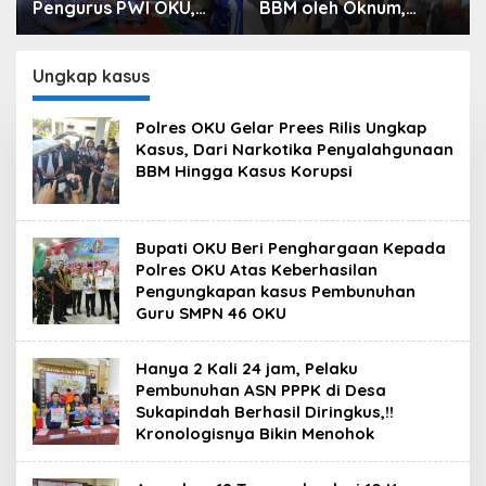
urus PWI OKU,
BBM oleh Oknum,
Prees Ril
lres OKU
Kapolres Sebut
Kasus, Da
siasi Hubungan
Pasokan BBM ke OKU
Penyala
Media dan Polri
Kurang, Pertamina
Hingga K
Ungkap kasus
Patra Niaga Bungkam
Polres OKU Gelar Prees Rilis Ungkap
Kasus, Dari Narkotika Penyalahgunaan
BBM Hingga Kasus Korupsi
Bupati OKU Beri Penghargaan Kepada
Polres OKU Atas Keberhasilan
Pengungkapan kasus Pembunuhan
Guru SMPN 46 OKU
Hanya 2 Kali 24 jam, Pelaku
Pembunuhan ASN PPPK di Desa
Sukapindah Berhasil Diringkus,!!
Kronologisnya Bikin Menohok