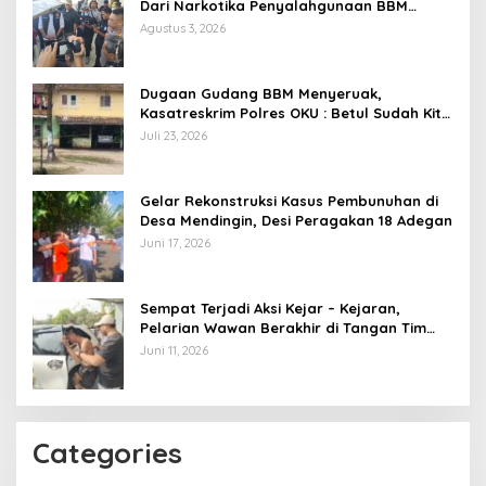
Dari Narkotika Penyalahgunaan BBM
Hingga Kasus Korupsi
Agustus 3, 2026
Dugaan Gudang BBM Menyeruak,
Kasatreskrim Polres OKU : Betul Sudah Kita
Pasang Police Line
Juli 23, 2026
Gelar Rekonstruksi Kasus Pembunuhan di
Desa Mendingin, Desi Peragakan 18 Adegan
Juni 17, 2026
Sempat Terjadi Aksi Kejar – Kejaran,
Pelarian Wawan Berakhir di Tangan Tim
Opsnal Polsek Lubuk Batang, Kaki
Juni 11, 2026
Tertembus Timah Panas
Categories