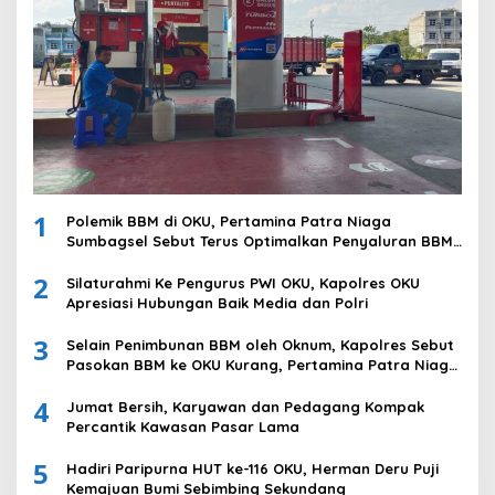
1
Polemik BBM di OKU, Pertamina Patra Niaga
Sumbagsel Sebut Terus Optimalkan Penyaluran BBM
Subsidi dan Perkuat Pengawasan di Kabupaten Ogan
2
Komering Ulu
Silaturahmi Ke Pengurus PWI OKU, Kapolres OKU
Apresiasi Hubungan Baik Media dan Polri
3
Selain Penimbunan BBM oleh Oknum, Kapolres Sebut
Pasokan BBM ke OKU Kurang, Pertamina Patra Niaga
Bungkam
4
Jumat Bersih, Karyawan dan Pedagang Kompak
Percantik Kawasan Pasar Lama
5
Hadiri Paripurna HUT ke-116 OKU, Herman Deru Puji
Kemajuan Bumi Sebimbing Sekundang