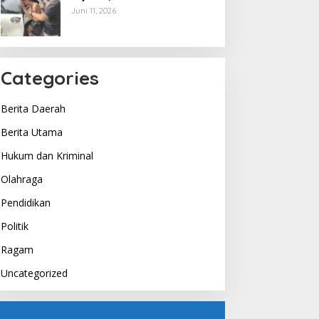
Berakhir di Tangan Tim
Juni 11, 2026
Opsnal Polsek Lubuk Batang,
Kaki Tertembus Timah Panas
Categories
Berita Daerah
Berita Utama
Hukum dan Kriminal
Olahraga
Pendidikan
Politik
Ragam
Uncategorized