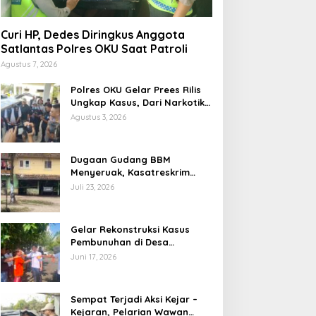
Curi HP, Dedes Diringkus Anggota
Satlantas Polres OKU Saat Patroli
Agustus 7, 2026
Polres OKU Gelar Prees Rilis
Ungkap Kasus, Dari Narkotika
Penyalahgunaan BBM Hingga
Agustus 3, 2026
Kasus Korupsi
Dugaan Gudang BBM
Menyeruak, Kasatreskrim
Polres OKU : Betul Sudah Kita
Juli 23, 2026
Pasang Police Line
Gelar Rekonstruksi Kasus
Pembunuhan di Desa
Mendingin, Desi Peragakan 18
Juni 17, 2026
Adegan
Sempat Terjadi Aksi Kejar –
Kejaran, Pelarian Wawan