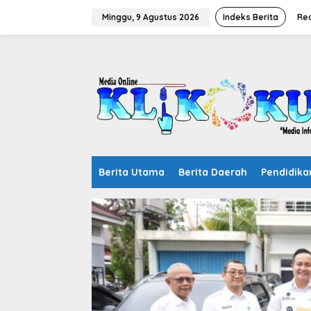
Lewati
ke
Minggu, 9 Agustus 2026
Indeks Berita
Re
konten
Berita Utama
Berita Daerah
Pendidika