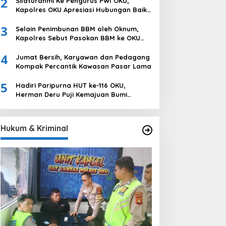
2
Silaturahmi Ke Pengurus PWI OKU,
Ogan Komering Ulu
Kapolres OKU Apresiasi Hubungan Baik
Media dan Polri
3
Selain Penimbunan BBM oleh Oknum,
Kapolres Sebut Pasokan BBM ke OKU
Kurang, Pertamina Patra Niaga
4
Bungkam
Jumat Bersih, Karyawan dan Pedagang
Kompak Percantik Kawasan Pasar Lama
5
Hadiri Paripurna HUT ke-116 OKU,
Herman Deru Puji Kemajuan Bumi
Sebimbing Sekundang
Hukum & Kriminal