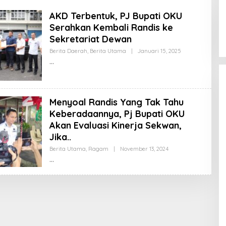
Empat Anggota PWI Sumsel
AKD Terbentuk, PJ Bupati OKU
Dipecat, Satu Mengundurkan Diri
Serahkan Kembali Randis ke
Di Berita Daerah, Politik
|
Februari 28, 2025
Sekretariat Dewan
Oleh
Berita Daerah
,
Berita Utama
|
Januari 15, 2025
Admin
Menyoal Randis Yang Tak Tahu
Keberadaannya, Pj Bupati OKU
Akan Evaluasi Kinerja Sekwan,
Jika..
Oleh
Berita Utama
,
Ragam
|
November 13, 2024
Admin