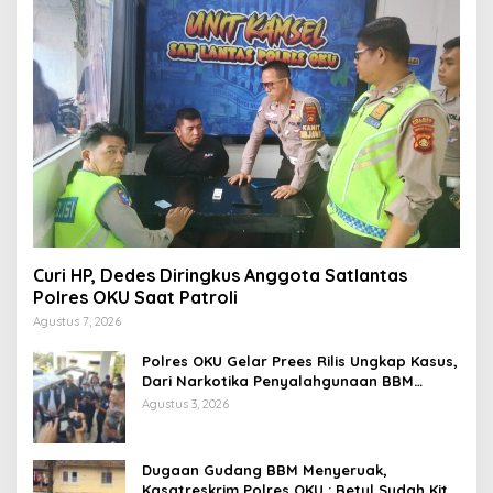
Curi HP, Dedes Diringkus Anggota Satlantas
Polres OKU Saat Patroli
Agustus 7, 2026
Polres OKU Gelar Prees Rilis Ungkap Kasus,
Dari Narkotika Penyalahgunaan BBM
Hingga Kasus Korupsi
Agustus 3, 2026
Dugaan Gudang BBM Menyeruak,
Kasatreskrim Polres OKU : Betul Sudah Kita