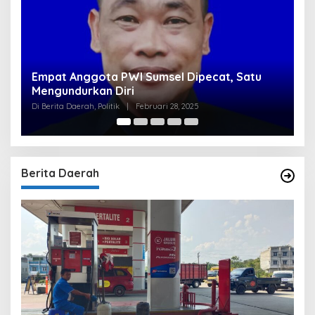
t Anggota PWI Sumsel Dipecat, Satu
Clear, Komis
undurkan Diri
Tirta Raja N
Bersyarat
a Daerah, Politik
|
Februari 28, 2025
Di Berita Utama, Po
Berita Daerah