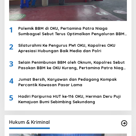
1
Polemik BBM di OKU, Pertamina Patra Niaga
Sumbagsel Sebut Terus Optimalkan Penyaluran BBM
Subsidi dan Perkuat Pengawasan di Kabupaten Ogan
2
Komering Ulu
Silaturahmi Ke Pengurus PWI OKU, Kapolres OKU
Apresiasi Hubungan Baik Media dan Polri
3
Selain Penimbunan BBM oleh Oknum, Kapolres Sebut
Pasokan BBM ke OKU Kurang, Pertamina Patra Niaga
Bungkam
4
Jumat Bersih, Karyawan dan Pedagang Kompak
Percantik Kawasan Pasar Lama
5
Hadiri Paripurna HUT ke-116 OKU, Herman Deru Puji
Kemajuan Bumi Sebimbing Sekundang
Hukum & Kriminal