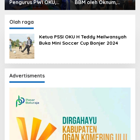
Pengurus PWI OKU,
BBM oleh Oknum,
Kapolres OKU
Kapolres Sebut
Apresiasi Hubungan
Pasokan BBM ke OKU
Baik Media dan Polri
Kurang, Pertamina
Olah raga
Patra Niaga Bungkam
Ketua PSSI OKU H Teddy Meilwansyah
Buka Mini Soccer Cup Bonjer 2024
Advertisments