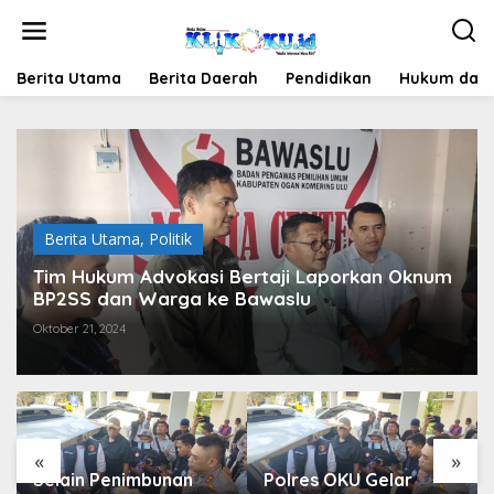
Lewati
ke
konten
Berita Utama
Berita Daerah
Pendidikan
Hukum dan 
Berita Utama
,
Politik
Tim Hukum Advokasi Bertaji Laporkan Oknum
BP2SS dan Warga ke Bawaslu
Oktober 21, 2024
«
»
Selain Penimbunan
Polres OKU Gelar