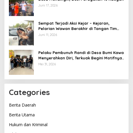
Juni 17, 2026
Sempat Terjadi Aksi Kejar – Kejaran,
Pelarian Wawan Berakhir di Tangan Tim
Opsnal Polsek Lubuk Batang, Kaki
Juni 11, 2026
Tertembus Timah Panas
Pelaku Pembunuh Randi di Desa Bumi Kawa
Menyerahkan Diri, Terkuak Begini Motifnya..
Mei 31, 2026
Categories
Berita Daerah
Berita Utama
Hukum dan Kriminal