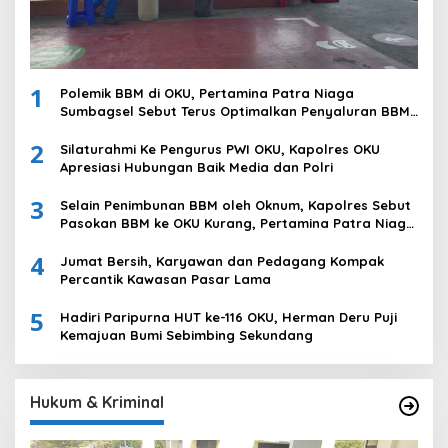
1
Polemik BBM di OKU, Pertamina Patra Niaga
Sumbagsel Sebut Terus Optimalkan Penyaluran BBM
Subsidi dan Perkuat Pengawasan di Kabupaten Ogan
2
Komering Ulu
Silaturahmi Ke Pengurus PWI OKU, Kapolres OKU
Apresiasi Hubungan Baik Media dan Polri
3
Selain Penimbunan BBM oleh Oknum, Kapolres Sebut
Pasokan BBM ke OKU Kurang, Pertamina Patra Niaga
Bungkam
4
Jumat Bersih, Karyawan dan Pedagang Kompak
Percantik Kawasan Pasar Lama
5
Hadiri Paripurna HUT ke-116 OKU, Herman Deru Puji
Kemajuan Bumi Sebimbing Sekundang
Hukum & Kriminal