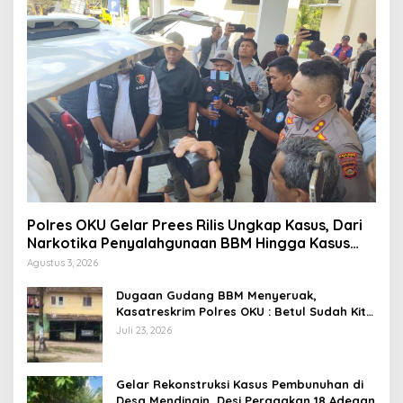
Polres OKU Gelar Prees Rilis Ungkap Kasus, Dari
Narkotika Penyalahgunaan BBM Hingga Kasus
Korupsi
Agustus 3, 2026
Dugaan Gudang BBM Menyeruak,
Kasatreskrim Polres OKU : Betul Sudah Kita
Pasang Police Line
Juli 23, 2026
Gelar Rekonstruksi Kasus Pembunuhan di
Desa Mendingin, Desi Peragakan 18 Adegan