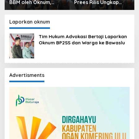
BBM oleh Oknum,
Prees Rilis Ungkap
Kapolres Sebut
Kasus, Dari Narkotika
Pasokan BBM ke OKU
Penyalahgunaan BBM
Kurang, Pertamina
Hingga Kasus Korupsi
Laporkan oknum
Patra Niaga Bungkam
Tim Hukum Advokasi Bertaji Laporkan
Oknum BP2SS dan Warga ke Bawaslu
Advertisments