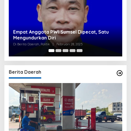
t Anggota PWI Sumsel Dipecat, Satu
Clear, Komis
undurkan Diri
Tirta Raja N
Bersyarat
a Daerah, Politik
|
Februari 28, 2025
Di Berita Utama, Po
Berita Daerah