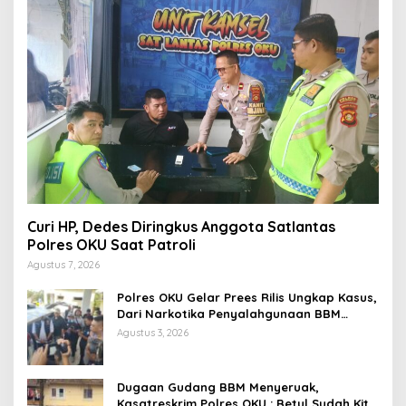
Curi HP, Dedes Diringkus Anggota Satlantas
Polres OKU Saat Patroli
Agustus 7, 2026
Polres OKU Gelar Prees Rilis Ungkap Kasus,
Dari Narkotika Penyalahgunaan BBM
Hingga Kasus Korupsi
Agustus 3, 2026
Dugaan Gudang BBM Menyeruak,
Kasatreskrim Polres OKU : Betul Sudah Kita