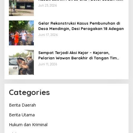
Pasang Police Line
Juli 23, 2026
Gelar Rekonstruksi Kasus Pembunuhan di
Desa Mendingin, Desi Peragakan 18 Adegan
Juni 17, 2026
Sempat Terjadi Aksi Kejar – Kejaran,
Pelarian Wawan Berakhir di Tangan Tim
Opsnal Polsek Lubuk Batang, Kaki
Juni 11, 2026
Tertembus Timah Panas
Categories
Berita Daerah
Berita Utama
Hukum dan Kriminal