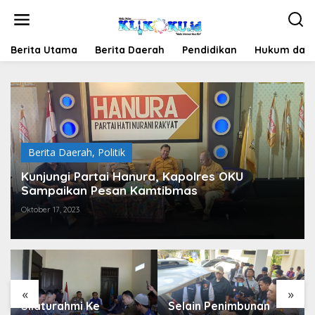
Lewati
ke
konten
Berita Utama
Berita Daerah
Pendidikan
Hukum dan 
Berita Daerah
,
Politik
Kunjungi Partai Hanura, Kapolres OKU
Sampaikan Pesan Kamtibmas
Oktober 17, 2023
«
»
Silaturahmi Ke
Selain Penimbunan