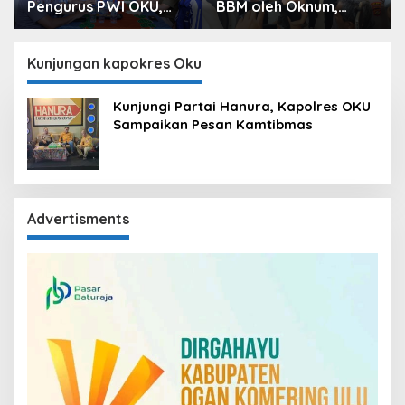
Pengurus PWI OKU,
BBM oleh Oknum,
Kapolres OKU
Kapolres Sebut
Apresiasi Hubungan
Pasokan BBM ke OKU
Baik Media dan Polri
Kurang, Pertamina
Kunjungan kapokres Oku
Patra Niaga Bungkam
Kunjungi Partai Hanura, Kapolres OKU
Sampaikan Pesan Kamtibmas
Advertisments