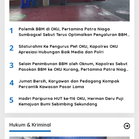
1
Polemik BBM di OKU, Pertamina Patra Niaga
Sumbagsel Sebut Terus Optimalkan Penyaluran BBM
Subsidi dan Perkuat Pengawasan di Kabupaten Ogan
2
Komering Ulu
Silaturahmi Ke Pengurus PWI OKU, Kapolres OKU
Apresiasi Hubungan Baik Media dan Polri
3
Selain Penimbunan BBM oleh Oknum, Kapolres Sebut
Pasokan BBM ke OKU Kurang, Pertamina Patra Niaga
Bungkam
4
Jumat Bersih, Karyawan dan Pedagang Kompak
Percantik Kawasan Pasar Lama
5
Hadiri Paripurna HUT ke-116 OKU, Herman Deru Puji
Kemajuan Bumi Sebimbing Sekundang
Hukum & Kriminal