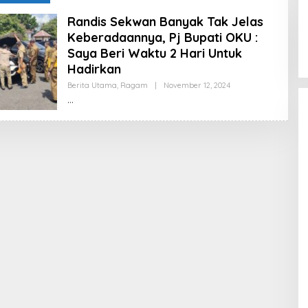
Empat Anggota PWI Sumsel
Randis Sekwan Banyak Tak Jelas
Dipecat, Satu Mengundurkan Diri
Keberadaannya, Pj Bupati OKU :
Di Berita Daerah, Politik
|
Februari 28, 2025
Saya Beri Waktu 2 Hari Untuk
Hadirkan
Oleh
Berita Utama
,
Ragam
|
November 12, 2024
Admin