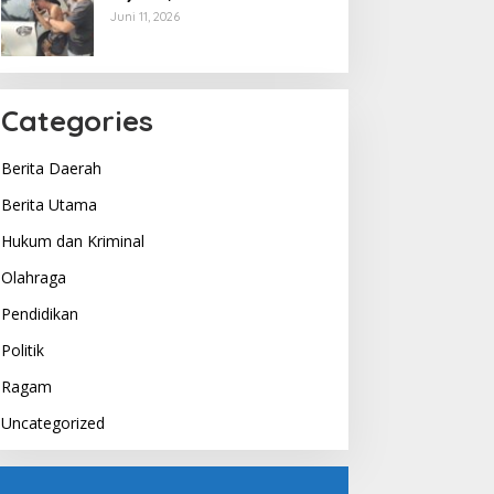
Berakhir di Tangan Tim
Juni 11, 2026
Opsnal Polsek Lubuk Batang,
Kaki Tertembus Timah Panas
Categories
Berita Daerah
Berita Utama
Hukum dan Kriminal
Olahraga
Pendidikan
Politik
Ragam
Uncategorized