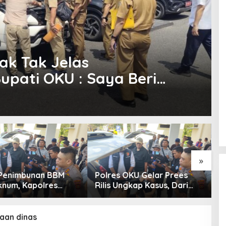
ak Tak Jelas
upati OKU : Saya Beri
Hadirkan
»
Polres OKU Gelar Prees
Curi HP, Dedes Diri
Rilis Ungkap Kasus, Dari
Anggota Satlantas 
Narkotika Penyalahgunaan
OKU Saat Patroli
BBM Hingga Kasus Korupsi
aan dinas