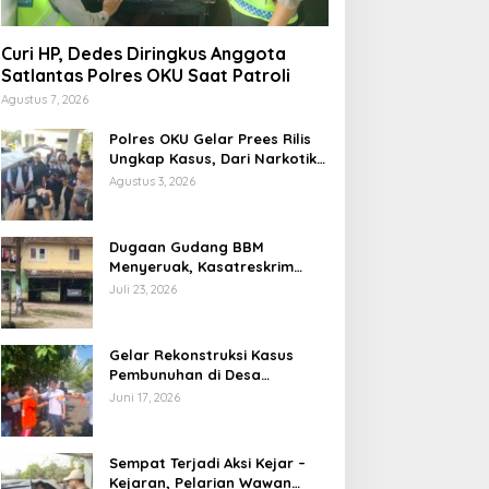
Curi HP, Dedes Diringkus Anggota
Satlantas Polres OKU Saat Patroli
Agustus 7, 2026
Polres OKU Gelar Prees Rilis
Ungkap Kasus, Dari Narkotika
Penyalahgunaan BBM Hingga
Agustus 3, 2026
Kasus Korupsi
Dugaan Gudang BBM
Menyeruak, Kasatreskrim
Polres OKU : Betul Sudah Kita
Juli 23, 2026
Pasang Police Line
Gelar Rekonstruksi Kasus
Pembunuhan di Desa
Mendingin, Desi Peragakan 18
Juni 17, 2026
Adegan
Sempat Terjadi Aksi Kejar –
Kejaran, Pelarian Wawan