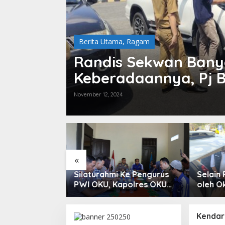
Berita Utama
,
Ragam
Randis Sekwan Bany
Keberadaannya, Pj B
Waktu 2 Hari Untuk 
November 12, 2024
«
Silaturahmi Ke Pengurus
Selain Penimbunan BBM
PWI OKU, Kapolres OKU
oleh Oknum, Kapolres
Apresiasi Hubungan Baik
Sebut Pasokan BBM ke
Media dan Polri
OKU Kurang, Pertamina
Patra Niaga Bungkam
Kendar