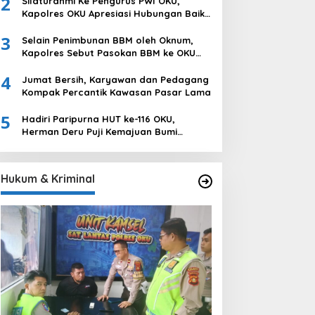
2
Silaturahmi Ke Pengurus PWI OKU,
Ogan Komering Ulu
Kapolres OKU Apresiasi Hubungan Baik
Media dan Polri
3
Selain Penimbunan BBM oleh Oknum,
Kapolres Sebut Pasokan BBM ke OKU
Kurang, Pertamina Patra Niaga
4
Bungkam
Jumat Bersih, Karyawan dan Pedagang
Kompak Percantik Kawasan Pasar Lama
5
Hadiri Paripurna HUT ke-116 OKU,
Herman Deru Puji Kemajuan Bumi
Sebimbing Sekundang
Hukum & Kriminal