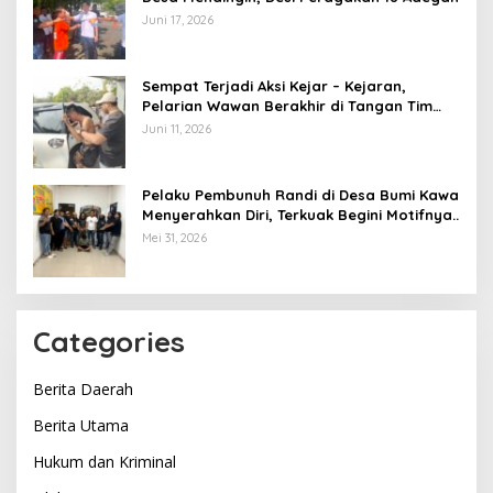
Juni 17, 2026
Sempat Terjadi Aksi Kejar – Kejaran,
Pelarian Wawan Berakhir di Tangan Tim
Opsnal Polsek Lubuk Batang, Kaki
Juni 11, 2026
Tertembus Timah Panas
Pelaku Pembunuh Randi di Desa Bumi Kawa
Menyerahkan Diri, Terkuak Begini Motifnya..
Mei 31, 2026
Categories
Berita Daerah
Berita Utama
Hukum dan Kriminal