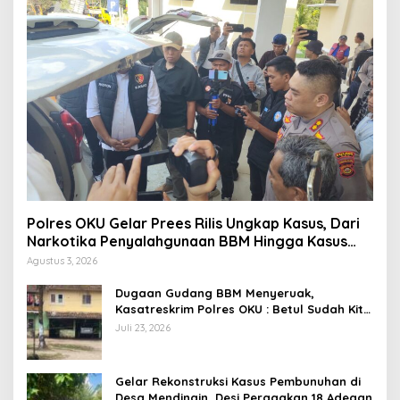
Polres OKU Gelar Prees Rilis Ungkap Kasus, Dari
Narkotika Penyalahgunaan BBM Hingga Kasus
Korupsi
Agustus 3, 2026
Dugaan Gudang BBM Menyeruak,
Kasatreskrim Polres OKU : Betul Sudah Kita
Pasang Police Line
Juli 23, 2026
Gelar Rekonstruksi Kasus Pembunuhan di
Desa Mendingin, Desi Peragakan 18 Adegan