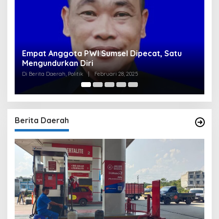
Empat Anggota PWI Sumsel Dipecat, Satu
Cle
Mengundurkan Diri
Tir
Ber
Di Berita Daerah, Politik
|
Februari 28, 2025
Di Be
Berita Daerah