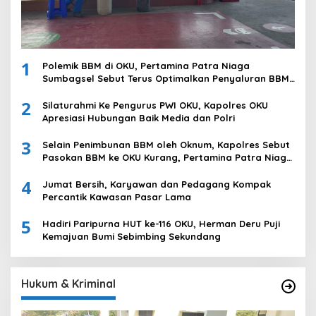
1
Polemik BBM di OKU, Pertamina Patra Niaga
Sumbagsel Sebut Terus Optimalkan Penyaluran BBM
Subsidi dan Perkuat Pengawasan di Kabupaten Ogan
2
Komering Ulu
Silaturahmi Ke Pengurus PWI OKU, Kapolres OKU
Apresiasi Hubungan Baik Media dan Polri
3
Selain Penimbunan BBM oleh Oknum, Kapolres Sebut
Pasokan BBM ke OKU Kurang, Pertamina Patra Niaga
Bungkam
4
Jumat Bersih, Karyawan dan Pedagang Kompak
Percantik Kawasan Pasar Lama
5
Hadiri Paripurna HUT ke-116 OKU, Herman Deru Puji
Kemajuan Bumi Sebimbing Sekundang
Hukum & Kriminal