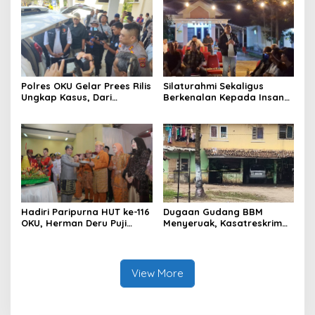
BBM Subsidi dan Perkuat
Niaga Bungkam
Pengawasan di Kabupaten
Ogan Komering Ulu
Polres OKU Gelar Prees Rilis
Silaturahmi Sekaligus
Ungkap Kasus, Dari
Berkenalan Kepada Insan
Narkotika Penyalahgunaan
Pers, Kapolres OKU Ajak
BBM Hingga Kasus Korupsi
Puluhan Wartawan Ngopi
Bareng
Hadiri Paripurna HUT ke-116
Dugaan Gudang BBM
OKU, Herman Deru Puji
Menyeruak, Kasatreskrim
Kemajuan Bumi Sebimbing
Polres OKU : Betul Sudah
Sekundang
Kita Pasang Police Line
View More