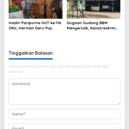
Hadiri Paripurna HUT ke-116
Dugaan Gudang BBM
OKU, Herman Deru Puji
Menyeruak, Kasatreskrim
Kemajuan Bumi Sebimbing
Polres OKU : Betul Sudah
Sekundang
Kita Pasang Police Line
Tinggalkan Balasan
Alamat email Anda tidak akan dipublikasikan.
Ruas yang wajib
ditandai
*