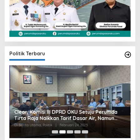
Politik Terbaru
Clear, Komisi III DPRD OKU Setuju Perumda
U
Tirta Raja Naikkan Tarif Dasar Air, Namun
S
Bersyarat
I
Di Berita Utama, Politik
|
Februari 24, 2025
Di