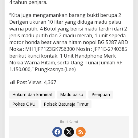
4 tahun penjara.
“Kita juga mengamankan barang bukti berupa 2
Derigen ukuran 10 liter yang diduga madu palsu
warna putih, 4 Botol yang berisi madu terdiri dari 2
jenis madu putih dan 2 madu merah, 1 unit sepeda
motor honda beat warna hitam nopol BG 5287 ABD
Noka : MH1JFP123GK756300 Nosin : JFP1E-2740385
berikut kunci kontak, 1 Unit Handphone Merk
Nokia Warna Hitam, serta Uang Tunai Jumlah RP.
1.150.000,” Pungkasnya.(Lee)
Post Views:
4,367
Hukum dan kriminal
Madu palsu
Penipuan
Polres OKU
Polsek Baturaja Timur
Ikuti Kami