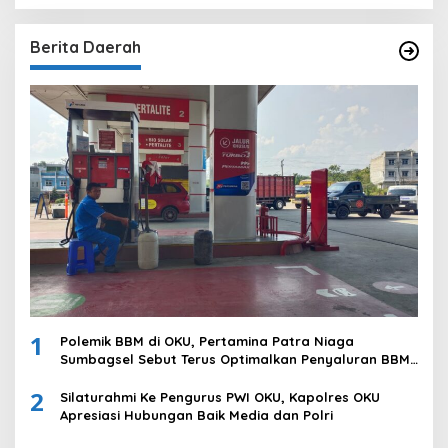
Berita Daerah
1
Polemik BBM di OKU, Pertamina Patra Niaga
Sumbagsel Sebut Terus Optimalkan Penyaluran BBM
Subsidi dan Perkuat Pengawasan di Kabupaten Ogan
2
Komering Ulu
Silaturahmi Ke Pengurus PWI OKU, Kapolres OKU
Apresiasi Hubungan Baik Media dan Polri