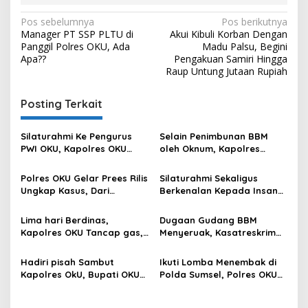
Navigasi
Pos sebelumnya
Pos berikutnya
Manager PT SSP PLTU di
Akui Kibuli Korban Dengan
pos
Panggil Polres OKU, Ada
Madu Palsu, Begini
Apa??
Pengakuan Samiri Hingga
Raup Untung Jutaan Rupiah
Posting Terkait
Silaturahmi Ke Pengurus
Selain Penimbunan BBM
PWI OKU, Kapolres OKU
oleh Oknum, Kapolres
Apresiasi Hubungan Baik
Sebut Pasokan BBM ke OKU
Media dan Polri
Kurang, Pertamina Patra
Polres OKU Gelar Prees Rilis
Silaturahmi Sekaligus
Niaga Bungkam
Ungkap Kasus, Dari
Berkenalan Kepada Insan
Narkotika Penyalahgunaan
Pers, Kapolres OKU Ajak
BBM Hingga Kasus Korupsi
Puluhan Wartawan Ngopi
Lima hari Berdinas,
Dugaan Gudang BBM
Bareng
Kapolres OKU Tancap gas,
Menyeruak, Kasatreskrim
Sambangi Beberapa Polsek
Polres OKU : Betul Sudah
dan Forkompimda
Kita Pasang Police Line
Hadiri pisah Sambut
Ikuti Lomba Menembak di
Kapolres OkU, Bupati OKU
Polda Sumsel, Polres OKU
Tegaskan Komitmen
Kirim 6 Perwakilan
Kolaborasi untuk Kemajuan