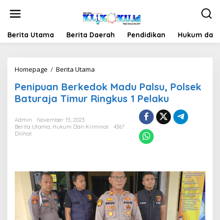
Lewati
ke
konten
Berita Utama
Berita Daerah
Pendidikan
Hukum dan 
Penipuan
Homepage
/
Berita Utama
Berkedok
Penipuan Berkedok Madu Palsu, Polsek
Madu
Palsu,
Baturaja Timur Ringkus 1 Pelaku
Polsek
Baturaja
Admin
November 15, 2023
Timur
Berita Utama
,
Hukum Dan Kriminal
4367
Ringkus
Dilihat
1
Pelaku