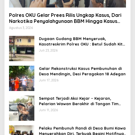
Polres OKU Gelar Prees Rilis Ungkap Kasus, Dari
Narkotika Penyalahgunaan BBM Hingga Kasus
Korupsi
Agustus 3, 2026
Dugaan Gudang BBM Menyeruak,
Kasatreskrim Polres OKU : Betul Sudah Kita
Pasang Police Line
Juli 23, 2026
Gelar Rekonstruksi Kasus Pembunuhan di
Desa Mendingin, Desi Peragakan 18 Adegan
Juni 17, 2026
Sempat Terjadi Aksi Kejar – Kejaran,
Pelarian Wawan Berakhir di Tangan Tim
Opsnal Polsek Lubuk Batang, Kaki
Juni 11, 2026
Tertembus Timah Panas
Pelaku Pembunuh Randi di Desa Bumi Kawa
Menyerahkan Diri, Terkuak Begini Motifnya..