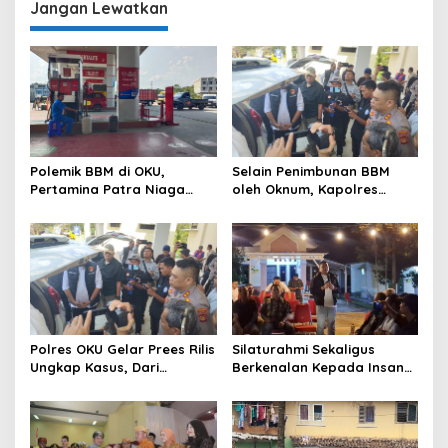
Daerah
Jangan Lewatkan
Polemik BBM di OKU,
Selain Penimbunan BBM
Pertamina Patra Niaga
oleh Oknum, Kapolres
Sumbagsel Sebut Terus
Sebut Pasokan BBM ke OKU
Optimalkan Penyaluran
Kurang, Pertamina Patra
BBM Subsidi dan Perkuat
Niaga Bungkam
Pengawasan di Kabupaten
Ogan Komering Ulu
Polres OKU Gelar Prees Rilis
Silaturahmi Sekaligus
Ungkap Kasus, Dari
Berkenalan Kepada Insan
Narkotika Penyalahgunaan
Pers, Kapolres OKU Ajak
BBM Hingga Kasus Korupsi
Puluhan Wartawan Ngopi
Bareng