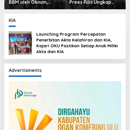
BBM oleh Oknum,
Prees Rilis Ungkap
Kapolres Sebut
Kasus, Dari Narkotika
Pasokan BBM ke OKU
Penyalahgunaan BBM
Kurang, Pertamina
Hingga Kasus Korupsi
KIA
Patra Niaga Bungkam
Launching Program Percepatan
Penerbitan Akta Kelahiran dan KIA,
Kajari OKU Pastikan Setiap Anak Miliki
Akta dan KIA
Advertisments