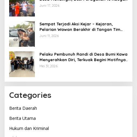
Juni 17, 2026
Sempat Terjadi Aksi Kejar – Kejaran,
Pelarian Wawan Berakhir di Tangan Tim
Opsnal Polsek Lubuk Batang, Kaki
Juni 11, 2026
Tertembus Timah Panas
Pelaku Pembunuh Randi di Desa Bumi Kawa
Menyerahkan Diri, Terkuak Begini Motifnya..
Mei 31, 2026
Categories
Berita Daerah
Berita Utama
Hukum dan Kriminal